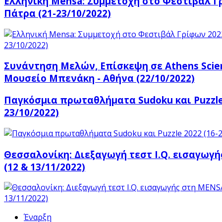
Ελληνική Mensa: Συμμετοχή στο Φεστιβάλ Γρ
Πάτρα (21-23/10/2022)
Συνάντηση Μελών, Επίσκεψη σε Athens Scienc
Μουσείο Μπενάκη - Αθήνα (22/10/2022)
Παγκόσμια πρωταθλήματα Sudoku και Puzzle 
23/10/2022)
Θεσσαλονίκη: Διεξαγωγή τεστ I.Q. εισαγωγ
(12 & 13/11/2022)
Έναρξη