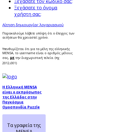
Ξεχάσατε τον κωδικό σας;
Ξεχάσατε το όνομα
χρήστη σας;
Αίτηση δημιουργίας λογαριασμού
Παρακαλούμε λάβετε υπόψη ότι ο έλεγχος των
αιτήσεων θα χρειαστεί χρόνο.
Υπενθυμίζεται ότι για τα μέλη της ελληνικής
MENSA, το username είναι ο αριθμός μέλους
με
σας,
την διαχωριστική τελεία. (πχ:
.
2012
001)
Η Ελληνική MENSA
είναι ο εκπρόσωπος
της Ελλάδας στην
Παγκόσμια
Ομοσπονδία Puzzle
Τα γραφεία της
MENSA