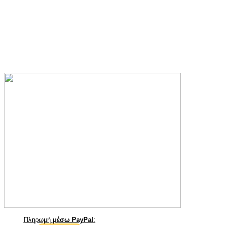
Πληρωμή
μέσω PayPal
: