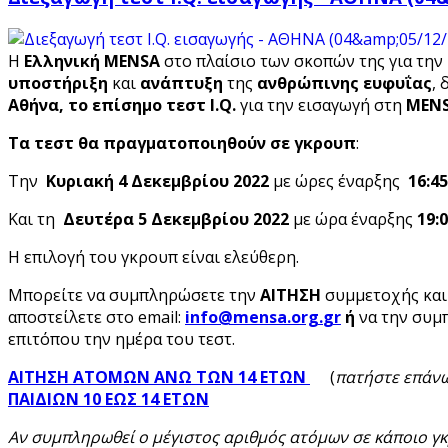
Η
Ελληνική MENSA
στο πλαίσιο των σκοπών της για την
υποστήριξη
και
ανάπτυξη
της
ανθρώπινης ευφυΐας
, 
Αθήνα,
το επίσημο τεστ I
.Q
.
για την εισαγωγή στη
MEN
Τα τεστ θα πραγματοποιηθούν σε γκρουπ
:
Την
Κυριακή 4 Δεκεμβρίου 2022
με ώρες έναρξης
16:45
Και τη
Δευτέρα 5
Δεκεμβρίου 2022
με ώρα έναρξης
19:
Η επιλογή του γκρουπ είναι ελεύθερη.
Μπορείτε να συμπληρώσετε την
ΑΙΤΗΣΗ
συμμετοχής
και
αποστείλετε στο email:
ή
να την συμ
επιτόπου την ημέρα του τεστ.
ΑΙΤΗΣΗ ΑΤΟΜΩΝ ΑΝΩ ΤΩΝ 14 ΕΤΩΝ
(
πατήστε επάν
ΠΑΙΔΙΩΝ 10 ΕΩΣ 14 ΕΤΩΝ
Αν συμπληρωθεί ο μέγιστος αριθμός ατόμων σε κάποιο γκ