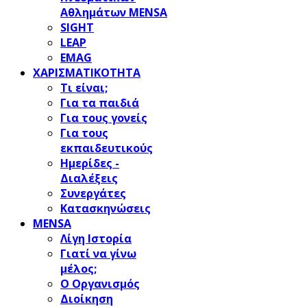
Αθλημάτων MENSA
SIGHT
LEAP
EMAG
ΧΑΡΙΣΜΑΤΙΚΟΤΗΤΑ
Τι είναι;
Για τα παιδιά
Για τους γονείς
Για τους
εκπαιδευτικούς
Ημερίδες -
Διαλέξεις
Συνεργάτες
Κατασκηνώσεις
MENSA
Λίγη Ιστορία
Γιατί να γίνω
μέλος;
Ο Οργανισμός
Διοίκηση