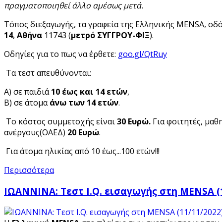
πραγματοποιηθεί άλλο αμέσως μετά.
Τόπος διεξαγωγής, τα γραφεία της Ελληνικής MENSA, οδ
14
,
Αθήνα
11743 (
μετρό ΣΥΓΓΡΟΥ-ΦΙΞ
).
Οδηγίες για το πως να έρθετε:
goo.gl/QtRuy
Τα τεστ απευθύνονται:
Α) σε παιδιά
10 έως και 14 ετών
,
Β) σε άτομα
άνω των 14 ετών
.
Το κόστος συμμετοχής είναι
30 Ευρώ.
Για φοιτητές, μαθ
ανέργους(ΟΑΕΔ)
20 Ευρώ
.
Για άτομα ηλικίας από 10 έως...100 ετών!!!
Περισσότερα
ΙΩΑΝΝΙΝΑ: Τεστ I.Q. εισαγωγής στη MENSA (