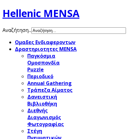
Hellenic MENSA
Αναζήτηση...
Ομαδες Ενδιαφεροντων
Δραστηριοτητες MENSA
Παγκόσμια
Ομοσπονδία
Puzzle
Περιοδικό
Annual Gathering
Τράπεζα Αίματος
Δανειστική
Βιβλιοθήκη
Διεθνής
Διαγωνισμός
Φωτογραφίας
Στέγη
Πνευματικών