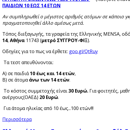
ΠΑΙΔΙΩΝ 10 ΕΩΣ 14 ΕΤΩΝ
Αν συμπληρωθεί ο μέγιστος αριθμός ατόμων σε κάποιο γκ
πραγματοποιηθεί άλλο αμέσως μετά.
Τόπος διεξαγωγής, τα γραφεία της Ελληνικής MENSA, οδ
14
,
Αθήνα
11743 (
μετρό ΣΥΓΓΡΟΥ-ΦΙΞ
).
Οδηγίες για το πως να έρθετε:
goo.gl/QtRuy
Τα τεστ απευθύνονται:
Α) σε παιδιά
10 έως και 14 ετών
,
Β) σε άτομα
άνω των 14 ετών
.
Το κόστος συμμετοχής είναι
30 Ευρώ.
Για φοιτητές, μαθ
ανέργους(ΟΑΕΔ)
20 Ευρώ
.
Για άτομα ηλικίας από 10 έως...100 ετών!!!
Περισσότερα