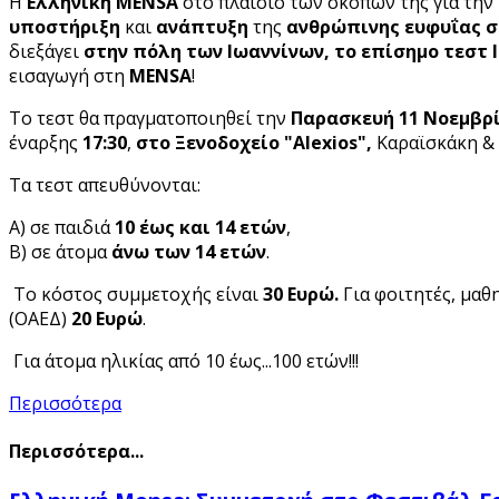
Η
Ελληνική MENSA
στο πλαίσιο των σκοπών της για την
υποστήριξη
και
ανάπτυξη
της
ανθρώπινης ευφυΐας
σ
διεξάγει
στην πόλη των Ιωαννίνων,
το επίσημο τεστ I
εισαγωγή στη
MENSA
!
Το τεστ θα πραγματοποιηθεί την
Παρασκευή 11
Νοεμβρ
έναρξης
17:30
,
στο Ξενοδοχείο "Alexios
",
Καραϊσκάκη & 
Τα τεστ απευθύνονται:
Α) σε παιδιά
10 έως και 14 ετών
,
Β) σε άτομα
άνω των 14 ετών
.
Το κόστος συμμετοχής είναι
30 Ευρώ.
Για φοιτητές, μαθ
(ΟΑΕΔ)
20 Ευρώ
.
Για άτομα ηλικίας από 10 έως...100 ετών!!!
Περισσότερα
Περισσότερα...