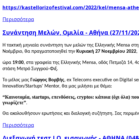
https://kastellorizofestival.com/2022/kel/mensa-athe
Περισσότερα
Συνάντηση Μελών, Ομιλία - Αθήνα (27/11/20
Η τακτική μηνιαία συνάντηση των μελών της Ελληνικής Mensa στη
Νοέμβριο, θα πραγματοποιηθεί την
Κυριακή 27 Νοεμβρίου 2022
,
ώρα
19:00
, στα γραφεία της Ελληνικής
Mensa
, οδός Πετμεζά 14, 4
στάση Μετρό Συγγρού-Φιξ.
Το μέλος μας
Γιώργος Βορβής
, ex Telecoms executive on Digital se
Innovation/Startups’ Mentor, θα μας μιλήσει με θέμα:
“Καινοτομία, startups, επενδύσεις, cryptos: κάποια (όχι όλα) πο
γνωρίζετε”
.
Θα ακολουθήσουν ερωτήσεις και διαλογική συζήτηση. Σας περιμέν
Περισσότερα
Διεξαγωγή τεστ I.Q. εισαγωγής - ΑΘΗΝΑ (04&