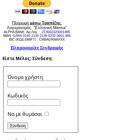
Πληρωμή
μέσω Τραπέζης
:
Λογαριασμός: "Ελληνική Mensa"
ALPHA BANK Αρ.Λογ. :
213002320001485
IBAN:
GR64 0140 2130 2130 0232 0001 485
BIC (ΚΩΔ SWIFT) : CRBAGRAAXXX
Πληροφορίες Συνδρομής
Είστε Μέλος;
Σύνδεση:
Όνομα χρήστη
Κωδικός
Να με θυμάσαι