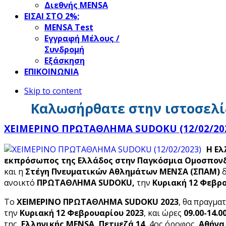
Διεθνής MENSA
ΕΙΣΑΙ ΣΤΟ 2%;
ΜΕΝSΑ Test
Εγγραφή Μέλους /
Συνδρομή
Εξάσκηση
ΕΠΙΚΟΙΝΩΝΙΑ
Skip to content
Καλωσήρθατε στην ιστοσελί
ΧΕΙΜΕΡΙΝΟ ΠΡΩΤΑΘΛΗΜΑ SUDOKU (12/02/20
Η
Ελ
εκπρόσωπος της Ελλάδος στην Παγκόσμια Ομοσπονδ
και η
Στέγη Πνευματικών Αθλημάτων ΜΕΝΣΑ (ΣΠΑΜ)
ανοικτό
ΠΡΩΤΑΘΛΗΜΑ
SUDOKU
,
την
Κυριακή 12 Φεβρο
Το
ΧΕΙΜΕΡΙΝΟ ΠΡΩΤΑΘΛΗΜΑ SUDOKU
2023
, θα πραγμα
την
Κυριακή 12 Φεβρουαρίου 2023
, και ώρες
09.00-14.0
της
Ελληνικής MENSA
,
Πετμεζά 14,
4ος όροφος,
Αθήνα