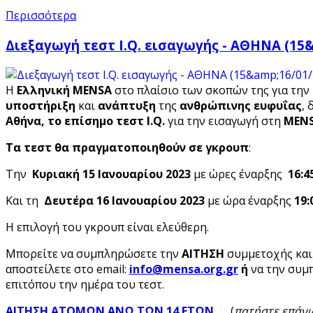
Περισσότερα
Διεξαγωγή τεστ I.Q. εισαγωγής - ΑΘΗΝΑ (15&
Η
Ελληνική MENSA
στο πλαίσιο των σκοπών της για την
υποστήριξη
και
ανάπτυξη
της
ανθρώπινης ευφυΐας
, 
Αθήνα,
το επίσημο τεστ I
.Q
.
για την εισαγωγή στη
MEN
Τα τεστ θα πραγματοποιηθούν σε γκρουπ
:
Την
Κυριακή 15 Ιανουαρίου 2023
με ώρες έναρξης
16:4
Και τη
Δευτέρα 16
Ιανουαρίου 2023
με ώρα έναρξης
19:
Η επιλογή του γκρουπ είναι ελεύθερη.
Μπορείτε να συμπληρώσετε την
ΑΙΤΗΣΗ
συμμετοχής
και
αποστείλετε στο email:
ή
να την συμ
επιτόπου την ημέρα του τεστ.
ΑΙΤΗΣΗ ΑΤΟΜΩΝ ΑΝΩ ΤΩΝ 14 ΕΤΩΝ
(
πατήστε επάν