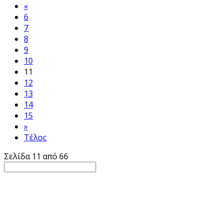
«
6
7
8
9
10
11
12
13
14
15
»
Τέλος
Σελίδα 11 από 66