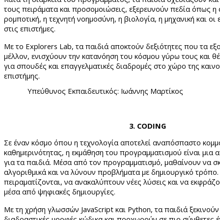
τους πειράματα και προσομοιώσεις, εξερευνούν πεδία όπως η 
ρομποτική, η τεχνητή νοημοσύνη, η βιολογία, η μηχανική και οι
στις επιστήμες.
Με το
Explorers
Lab
, τα παιδιά αποκτούν δεξιότητες που τα εξ
μέλλον, ενισχύουν την κατανόηση του κόσμου γύρω τους και θ
για σπουδές και επαγγελματικές διαδρομές στο χώρο της καινο
επιστήμης.
Υπεύθυνος Εκπαιδευτικός: Ιωάννης Μαρτίκος
3. CODING
Σε έναν κόσμο όπου η τεχνολογία αποτελεί αναπόσπαστο κομμά
καθημερινότητας, η εκμάθηση του προγραμματισμού είναι μια 
για τα παιδιά. Μέσα από τον προγραμματισμό, μαθαίνουν να σ
αλγοριθμικά και να λύνουν προβλήματα με δημιουργικό τρόπο
πειραματίζονται, να ανακαλύπτουν νέες λύσεις και να εκφράζο
μέσα από ψηφιακές δημιουργίες.
Με τη χρήση γλωσσών
JavaScript
και
Python
, τα παιδιά ξεκινού
διαδραστικές μορφές κώδικα και προχωρούν σε πιο σύνθετες έ