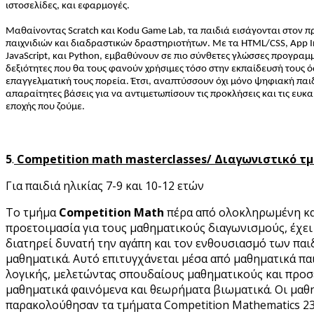
ιστοσελίδες, και εφαρμογές.
Μαθαίνοντας Scratch και Kodu Game Lab, τα παιδιά εισάγονται στον
παιχνιδιών και διαδραστικών δραστηριοτήτων. Με τα HTML/CSS, App In
JavaScript, και Python, εμβαθύνουν σε πιο σύνθετες γλώσσες προγρα
δεξιότητες που θα τους φανούν χρήσιμες τόσο στην εκπαίδευσή τους ό
επαγγελματική τους πορεία. Έτσι, αναπτύσσουν όχι μόνο ψηφιακή παιδ
απαραίτητες βάσεις για να αντιμετωπίσουν τις προκλήσεις και τις ευκα
εποχής που ζούμε.
5
.
Competition math masterclasses/
Διαγωνιστικό
τμ
Για παιδιά ηλικίας 7-9 και 10-12 ετών
Το τμήμα
Competition Math
πέρα από ολοκληρωμένη κα
προετοιμασία για τους μαθηματικούς διαγωνισμούς, έχει
διατηρεί δυνατή την αγάπη και τον ενθουσιασμό των παιδ
μαθηματικά. Αυτό επιτυγχάνεται μέσα από μαθηματικά πα
λογικής, μελετώντας σπουδαίους μαθηματικούς και προσ
μαθηματικά φαινόμενα και θεωρήματα βιωματικά.
Οι μαθ
παρακολούθησαν τα τμήματα Competition Mathematics 23