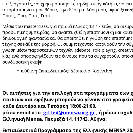
επεξεργαστείς, να χρησιμοποιήσεις τη δημιουργικότητα, να φτι
ιστορία και να προωθήσεις την ιδέα ή τη λύση σου, αφού ξεκιν
Ποιος, Που, Πότε, Γιατί;
Μέσω του
masterclass
, για παιδιά ηλικίας 13-17 ετών, θα διευ
προσωπικής εμπειρίας, θα αναπτυχθεί η επιστημονική και κριτι
δημιουργική φαντασία και θα αποκτηθεί η γνώση της επιστήμης
τέχνης σε κάθε της μορφή. Οι συμμετέχοντες κατανοούν την σύ
γνώση μέσω παραστατικών τεχνών (
debate
,
role
playing
,
creativ
κ.ά.) ενώ αποσαφηνίζουν τις έννοιες που τα συγκροτούν, αποκτ
συνδυαστική σκέψη.
Υπεύθυνη Εκπαιδευτικός: Δέσποινα Κορεντίνη
Οι αιτήσεις για την επιλογή στα προγράμματα των
παιδιών και εφήβων μπορούν να γίνουν στα γραφεία 
κάθε Δευτέρα και Τετάρτη 18:00-21:00,
μέσω e
mail στο
gifted
@mensa
.org
.gr
, ή μέσω ταχυ
Ελληνική Mensa, Πετμεζά 14, 11743, Αθήνα.
Εκπαιδευτικά Προγράμματα της Ελληνικής MENSA 20