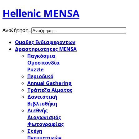
Hellenic MENSA
Αναζήτηση...
Ομαδες Ενδιαφεροντων
Δραστηριοτητες MENSA
Παγκόσμια
Ομοσπονδία
Puzzle
Περιοδικό
Annual Gathering
Τράπεζα Αίματος
Δανειστική
Βιβλιοθήκη
Διεθνής
Διαγωνισμός
Φωτογραφίας
Στέγη
Πνευματικών