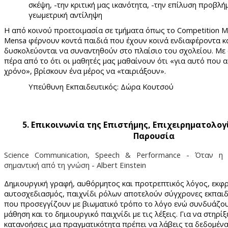
σκέψη,
-την κριτική μας ικανότητα,
-την επίλυση προβλ
γεωμετρική αντίληψη
Η από κοινού προετοιμασία σε τμήματα όπως το
Competition
M
Mensa
φέρνουν κοντά παιδιά που έχουν κοινά ενδιαφέροντα κ
δυσκολεύονται να συναντηθούν στο πλαίσιο του σχολείου. Με
πέρα από το ότι οι μαθητές μας μαθαίνουν ότι «για αυτό που
χρόνο», βρίσκουν ένα μέρος να «ταιριάξουν».
Υπεύθυνη Εκπαιδευτικός: Δώρα Κουτσού
5. Επικοινωνία της Επιστήμης, Επιχειρηματολογ
Παρουσία
Science Communication, Speech & Performance -
Όταν η 
σημαντική από τη γνώση - Albert Einstein
Δημιουργική γραφή, αυθόρμητος και προτρεπτικός λόγος, εκφ
αυτοσχεδιασμός, παιχνίδι ρόλων αποτελούν σύγχρονες εκπαιδ
που προσεγγίζουν με βιωματικό τρόπο το λόγο ενώ συνδυάζου
μάθηση και το δημιουργικό παιχνίδι με τις λέξεις. Για να στηρίξ
κατανοήσεις μια πραγματικότητα πρέπει να λάβεις τα δεδομένα