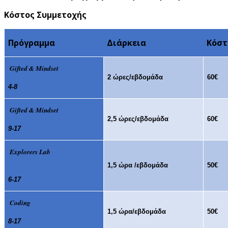
Κόστος Συμμετοχής
Πρόγραμμα
Διάρκεια
Κόστ
Gifted & Mindset
2 ώρες/εβδομάδα
60€
4-8
Gifted & Mindset
2,5 ώρες/εβδομάδα
60€
9-17
Explorers Lab
1,5 ώρα /εβδομάδα
50€
6-17
Coding
1,5 ώρα/εβδομάδα
50€
8-17