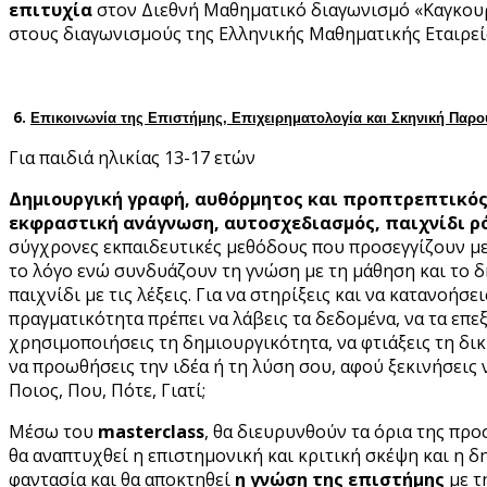
επιτυχία
στον Διεθνή Μαθηματικό διαγωνισμό «Καγκουρ
στους διαγωνισμούς της Ελληνικής Μαθηματικής Εταιρεί
6.
Επικοινωνία της Επιστήμης, Επιχειρηματολογία και Σκηνική Παρο
Για παιδιά ηλικίας 13-17 ετών
Δημιουργική γραφή, αυθόρμητος και προπτρεπτικός
εκφραστική ανάγνωση, αυτοσχεδιασμός, παιχνίδι 
σύγχρονες εκπαιδευτικές μεθόδους που προσεγγίζουν μ
το λόγο ενώ συνδυάζουν τη γνώση με τη μάθηση και το 
παιχνίδι με τις λέξεις. Για να στηρίξεις και να κατανοήσει
πραγματικότητα πρέπει να λάβεις τα δεδομένα, να τα επεξ
χρησιμοποιήσεις τη δημιουργικότητα, να φτιάξεις τη δικ
να προωθήσεις την ιδέα ή τη λύση σου, αφού ξεκινήσεις 
Ποιος, Που, Πότε, Γιατί;
Μέσω του
masterclass
, θα διευρυνθούν τα όρια της προ
θα αναπτυχθεί η επιστημονική και κριτική σκέψη και η 
φαντασία και θα αποκτηθεί
η γνώση της επιστήμης
με τ