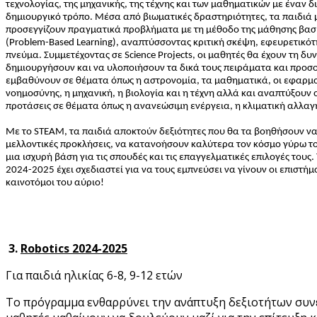
τεχνολογίας, της μηχανικής, της τέχνης και των μαθηματικών με έναν δ
δημιουργικό τρόπο. Μέσα από βιωματικές δραστηριότητες, τα παιδιά
προσεγγίζουν πραγματικά προβλήματα με τη μέθοδο της μάθησης βα
(Problem-Based Learning), αναπτύσσοντας κριτική σκέψη, εφευρετικότ
πνεύμα. Συμμετέχοντας σε Science Projects, οι μαθητές θα έχουν τη δυ
δημιουργήσουν και να υλοποιήσουν τα δικά τους πειράματα και προσο
εμβαθύνουν σε θέματα όπως η αστρονομία, τα μαθηματικά, οι εφαρμο
νοημοσύνης, η μηχανική, η βιολογία και η τέχνη αλλά και αναπτύξουν 
προτάσεις σε θέματα όπως η ανανεώσιμη ενέργεια, η κλιματική αλλαγή
Με το STEAM, τα παιδιά αποκτούν δεξιότητες που θα τα βοηθήσουν ν
μελλοντικές προκλήσεις, να κατανοήσουν καλύτερα τον κόσμο γύρω τ
μια ισχυρή βάση για τις σπουδές και τις επαγγελματικές επιλογές τους
2024-2025 έχει σχεδιαστεί για να τους εμπνεύσει να γίνουν οι επιστήμο
καινοτόμοι του αύριο!
3.
Robotics 2024-2025
Για παιδιά ηλικίας 6-8, 9-12 ετών
Το πρόγραμμα ενθαρρύνει την ανάπτυξη δεξιοτήτων συνε