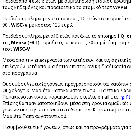
Παιδιά από 4 έως 6 ετών με συμπλήρωση ειδικού ερωτη
τους κηδεμόνες και προαιρετικά το ατομικό τεστ
WPPSI-
Παιδιά συμπληρωμένα 6 ετών έως 10 ετών το ατομικό τεσ
90',
WISC-V
με κόστος 125 ευρώ
Παιδιά συμπληρωμένα10 ετών και άνω, το επίσημο
I.Q. 
της
Mensa
(
FRT
) - ομαδικό, με κόστος 20 ευρώ ή προαιρε
τεστ
WISC-V
Μέσα από την επεξεργασία των αιτήσεων και τις σχετικές
επιλεγούν μετά από μια άρτια επιστημονική διαδικασία 
στο πρόγραμμα.
Οι συμβουλευτικές γονέων πραγματοποιούνται κατόπιν 
ψυχολόγο κ. Μαριέτα Παπακωνσταντίνου. Για επικοινωνί
Παπακωνσταντίνου, παρακαλούμε στείλτε email στο
gif
Επίσης θα πραγματοποιηθούν μέσα στη χρονιά ομαδικές
γονέων από την εκπαιδευτικό Δέσποινα Κορεντίνη και τη
Μαριέτα Παπακωνσταντίνου.
Η συμβουλευτική γονέων, όπως και τα προγράμματα για τ