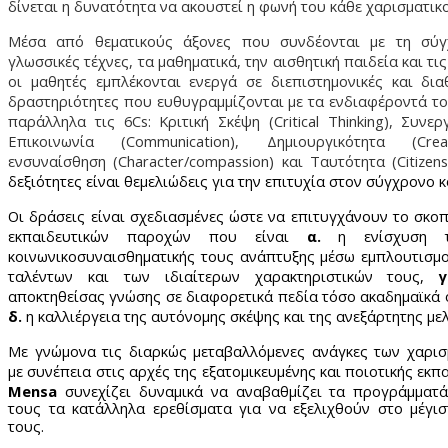
δίνεται η δυνατότητα να ακουστεί η φωνή του κάθε χαρισματικ
Μέσα από θεματικούς άξονες που συνδέονται με τη σύγχ
γλωσσικές τέχνες, τα μαθηματικά, την αισθητική παιδεία και τι
οι μαθητές εμπλέκονται ενεργά σε διεπιστημονικές και δια
δραστηριότητες που ευθυγραμμίζονται με τα ενδιαφέροντά τ
παράλληλα τις 6Cs: Κριτική Σκέψη (Critical Thinking), Συνεργ
Επικοινωνία (Communication), Δημιουργικότητα (Creat
ενσυναίσθηση (Character/compassion) και Ταυτότητα (Citizensh
δεξιότητες είναι θεμελιώδεις για την επιτυχία στον σύγχρονο κ
Οι δράσεις είναι σχεδιασμένες ώστε να επιτυγχάνουν το σκο
εκπαιδευτικών παροχών που είναι
α.
η ενίσχυση τ
κοινωνικοσυναισθηματικής τους ανάπτυξης μέσω εμπλουτισμ
ταλέντων και των ιδιαίτερων χαρακτηριστικών τους,
γ
αποκτηθείσας γνώσης σε διαφορετικά πεδία τόσο ακαδημαϊκά ό
δ.
η καλλιέργεια της αυτόνομης σκέψης και της ανεξάρτητης με
Με γνώμονα τις διαρκώς μεταβαλλόμενες ανάγκες των χαρισ
με
συνέπεια στις αρχές της εξατομικευμένης και ποιοτικής εκπ
Mensa
συνεχίζει δυναμικά να αναβαθμίζει τα προγράμματ
τους τα κατάλληλα ερεθίσματα για να εξελιχθούν στο μέγι
τους.