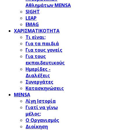
Αθλημάτων MENSA
SIGHT
LEAP
EMAG
ΧΑΡΙΣΜΑΤΙΚΟΤΗΤΑ
Τι είναι;
Για τα παιδιά
Για τους γονείς
Για τους
εκπαιδευτικούς
Ημερίδες -
Διαλέξεις
Συνεργάτες
Κατασκηνώσεις
MENSA
Λίγη Ιστορία
Γιατί να γίνω
μέλος;
Ο Οργανισμός
Διοίκηση