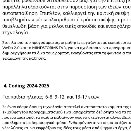
μαθητές μαθαίνουν να δουλεύουν μαζί για την επίτευξη 
παράλληλα εξασκούνται στην παρουσίαση των ιδεών του
αυτοπεποίθηση. Επιπλέον, καλλιεργεί την κριτική σκέψη 
προβλημάτων μέσω αλγοριθμικού τρόπου σκέψης, προσ
θεμελιώδη βάση για μελλοντικές σπουδές και ενασχόλησ
τεχνολογία.
Στο πλαίσιο του προγράμματος, οι μαθητές εργάζονται με εκπαιδευτικ
WeDo 2.0 και το MINDSTORMS EV3, για να σχεδιάσουν, να προγραμματ
δημιουργήσουν τα δικά τους ρομπότ, ενισχύοντας έτσι τη φαντασία του
εφαρμογή της μάθησης.
4.
Coding 2024-2025
Για παιδιά ηλικίας 6-8, 9-12, και 13-17 ετών.
Σε έναν κόσμο όπου η τεχνολογία αποτελεί αναπόσπαστο κομμάτι της 
εκμάθηση του προγραμματισμού είναι απαραίτητη δεξιότητα για τα π
προγραμματισμό, τα παιδιά μαθαίνουν πώς να σκέφτονται αλγοριθμικ
προβλήματα με δημιουργικό τρόπο. Ενθαρρύνονται να πειραματίζοντ
νέες λύσεις και να εκφράζουν τις ιδέες τους μέσα από ψηφιακά έργα, 