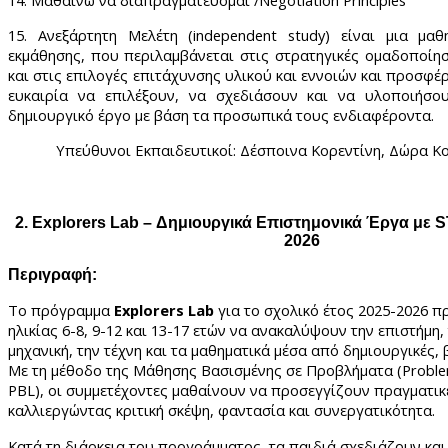
14. Μαθαίνω να διαπραγματεύομαι /Negotiation Principles
15. Ανεξάρτητη Μελέτη (independent study) είναι μια μαθ
εκμάθησης, που περιλαμβάνεται στις στρατηγικές ομαδοποίη
και στις επιλογές επιτάχυνσης υλικού και εννοιών και προσφέ
ευκαιρία να επιλέξουν, να σχεδιάσουν και να υλοποιήσο
δημιουργικό έργο με βάση τα προσωπικά τους ενδιαφέροντα.
Υπεύθυνοι Εκπαιδευτικοί: Δέσποινα Κορεντίνη, Δώρα Κ
2. Explorers Lab – Δημιουργικά Επιστημονικά Έργα με 
2026
Περιγραφή:
Το πρόγραμμα
Explorers
Lab
για το σχολικό έτος 2025-2026 π
ηλικίας 6-8, 9-12 και 13-17 ετών να ανακαλύψουν την επιστήμη,
μηχανική, την τέχνη και τα μαθηματικά μέσα από δημιουργικές, 
Με τη μέθοδο της Μάθησης Βασισμένης σε Προβλήματα (
Probl
PBL
), οι συμμετέχοντες μαθαίνουν να προσεγγίζουν πραγματικ
καλλιεργώντας κριτική σκέψη, φαντασία και συνεργατικότητα.
Κατά τη διάρκεια του προγράμματος, τα παιδιά σχεδιάζουν κα