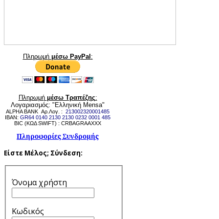
Πληρωμή
μέσω PayPal
:
Πληρωμή
μέσω Τραπέζης
:
Λογαριασμός: "Ελληνική Mensa"
ALPHA BANK Αρ.Λογ. :
213002320001485
IBAN:
GR64 0140 2130 2130 0232 0001 485
BIC (ΚΩΔ SWIFT) : CRBAGRAAXXX
Πληροφορίες Συνδρομής
Είστε Μέλος;
Σύνδεση:
Όνομα χρήστη
Κωδικός