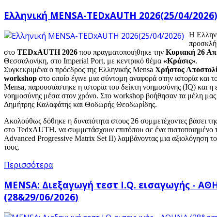
Ελληνική MENSA-TEDxAUTH 2026(25/04/2026
Η Ελλην
προσκλή
στο
TEDxAUTH 2026
που πραγματοποιήθηκε την
Κυριακή 26 Απ
Θεσσαλονίκη, στο Imperial Port, με κεντρικό θέμα
«Κράσις»
.
Συγκεκριμένα ο πρόεδρος της Ελληνικής
Mensa
Χρήστος Αποστολ
workshop
στο οποίο έγινε μια σύντομη αναφορά στην ιστορία και τ
Mensa
, παρουσιάστηκε η ιστορία του δείκτη νοημοσύνης (IQ) και η 
νοημοσύνης μέσα στον χρόνο. Στο
workshop
βοήθησαν τα μέλη μα
Δημήτρης Καλαφάτης και Θοδωρής Θεοδωρίδης.
Ακολούθως δόθηκε η δυνατότητα στους 26 συμμετέχοντες βάσει τη
στο
TedxAUTH
, να συμμετάσχουν επιτόπου σε ένα πιστοποιημένο τ
Advanced Progressive Matrix Set II) λαμβάνοντας μια αξιολόγηση τ
τους.
Περισσότερα
MENSA: Διεξαγωγή τεστ I.Q. εισαγωγής - Α
(28&29/06/2026)