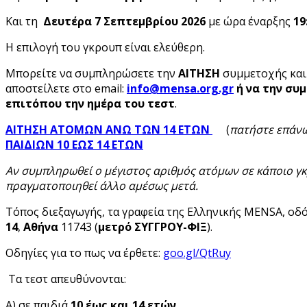
Και τη
Δευτέρα 7
Σεπτεμβρίου 2026
με ώρα έναρξης
19
Η επιλογή του γκρουπ είναι ελεύθερη.
Μπορείτε να συμπληρώσετε την
ΑΙΤΗΣΗ
συμμετοχής
και
αποστείλετε στο email:
info
@mensa
.org
.gr
ή να την σ
επιτόπου την ημέρα του τεστ
.
ΑΙΤΗΣΗ ΑΤΟΜΩΝ ΑΝΩ ΤΩΝ 14 ΕΤΩΝ
(
πατήστε επάν
ΠΑΙΔΙΩΝ 10 ΕΩΣ 14 ΕΤΩΝ
Αν συμπληρωθεί ο μέγιστος αριθμός ατόμων σε κάποιο γκ
πραγματοποιηθεί άλλο αμέσως μετά.
Τόπος διεξαγωγής, τα γραφεία της Ελληνικής MENSA, οδ
14
,
Αθήνα
11743 (
μετρό ΣΥΓΓΡΟΥ-ΦΙΞ
).
Οδηγίες για το πως να έρθετε:
goo.gl/QtRuy
Τα τεστ απευθύνονται:
Α) σε παιδιά
10 έως και 14 ετών
,