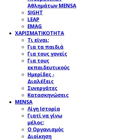
Αθλημάτων MENSA
SIGHT
LEAP
EMAG
ΧΑΡΙΣΜΑΤΙΚΟΤΗΤΑ
Τι είναι;
Για τα παιδιά
Για τους γονείς
Για τους
εκπαιδευτικούς
Ημερίδες -
Διαλέξεις
Συνεργάτες
Κατασκηνώσεις
MENSA
Λίγη Ιστορία
Γιατί να γίνω
μέλος;
Ο Οργανισμός
Διοίκηση