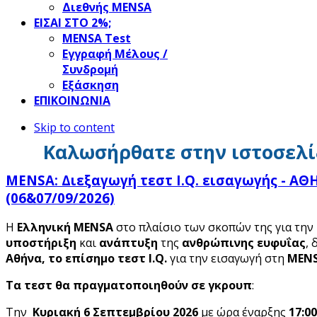
Διεθνής MENSA
ΕΙΣΑΙ ΣΤΟ 2%;
ΜΕΝSΑ Test
Εγγραφή Μέλους /
Συνδρομή
Εξάσκηση
ΕΠΙΚΟΙΝΩΝΙΑ
Skip to content
Καλωσήρθατε στην ιστοσελί
MENSA: Διεξαγωγή τεστ I.Q. εισαγωγής - Α
(06&07/09/2026)
Η
Ελληνική MENSA
στο πλαίσιο των σκοπών της για την
υποστήριξη
και
ανάπτυξη
της
ανθρώπινης ευφυΐας
, 
Αθήνα,
το επίσημο τεστ I
.Q
.
για την εισαγωγή στη
MEN
Τα τεστ θα πραγματοποιηθούν σε γκρουπ
:
Την
Κυριακή 6 Σεπτεμβρίου 2026
με ώρα έναρξης
17:00