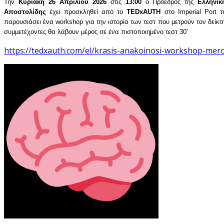
Την
Κυριακή 26 Απριλίου 2026
στις
13:00
ο Πρόεδρος της
Ελληνι
Αποστολίδης
έχει προσκληθεί από το
TEDxAUTH
στο
Imperial Port
παρουσιάσει ένα
workshop
για την ιστορία των τεστ που μετρούν τον δείκ
συμμετέχοντες θα λάβουν μέρος σε ένα πιστοποιημένο τεστ 30’
https://tedxauth.com/el/krasis-anakoinosi-workshop-mero