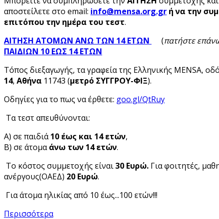
Μπορείτε να συμπληρώσετε την
ΑΙΤΗΣΗ
συμμετοχής
και
αποστείλετε στο email:
info
@mensa
.org
.gr
ή να την σ
επιτόπου την ημέρα του τεστ
.
ΑΙΤΗΣΗ ΑΤΟΜΩΝ ΑΝΩ ΤΩΝ 14 ΕΤΩΝ
(
πατήστε επάν
ΠΑΙΔΙΩΝ 10 ΕΩΣ 14 ΕΤΩΝ
Τόπος διεξαγωγής, τα γραφεία της Ελληνικής MENSA, οδ
14
,
Αθήνα
11743 (
μετρό ΣΥΓΓΡΟΥ-ΦΙΞ
).
Οδηγίες για το πως να έρθετε:
goo.gl/QtRuy
Τα τεστ απευθύνονται:
Α) σε παιδιά
10 έως και 14 ετών
,
Β) σε άτομα
άνω των 14 ετών
.
Το κόστος συμμετοχής είναι
30 Ευρώ.
Για φοιτητές, μαθ
ανέργους(ΟΑΕΔ)
20 Ευρώ
.
Για άτομα ηλικίας από 10 έως...100 ετών!!!
Περισσότερα