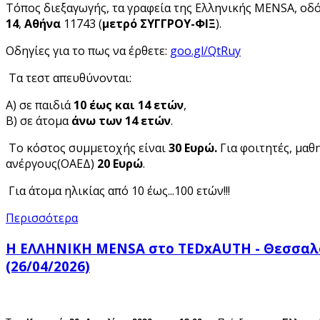
Τόπος διεξαγωγής, τα γραφεία της Ελληνικής MENSA, οδ
14
,
Αθήνα
11743 (
μετρό ΣΥΓΓΡΟΥ-ΦΙΞ
).
Οδηγίες για το πως να έρθετε:
goo.gl/QtRuy
Τα τεστ απευθύνονται:
Α) σε παιδιά
10 έως και 14 ετών
,
Β) σε άτομα
άνω των 14 ετών
.
Το κόστος συμμετοχής είναι
30 Ευρώ.
Για φοιτητές, μαθ
ανέργους(ΟΑΕΔ)
20 Ευρώ
.
Για άτομα ηλικίας από 10 έως...100 ετών!!!
Περισσότερα
Η ΕΛΛΗΝΙΚΗ MENSA στο TEDxAUTH - Θεσσαλ
(26/04/2026)