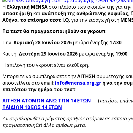
Η
Ελληνική MENSA
στο πλαίσιο των σκοπών της για την
υποστήριξη
και
ανάπτυξη
της
ανθρώπινης ευφυΐας
, 
Αθήνα,
το επίσημο τεστ I
.Q
.
για την εισαγωγή στη
MEN
Τα τεστ θα πραγματοποιηθούν σε γκρουπ
:
Την
Κυριακή 28 Ιουνίου 2026
με ώρα έναρξης
17:30
Και τη
Δευτέρα 29
Ιουνίου 2026
με ώρα έναρξης
19:00
Η επιλογή του γκρουπ είναι ελεύθερη.
Μπορείτε να συμπληρώσετε την
ΑΙΤΗΣΗ
συμμετοχής
και
αποστείλετε στο email:
info
@mensa
.org
.gr
ή να την σ
επιτόπου την ημέρα του τεστ
.
ΑΙΤΗΣΗ ΑΤΟΜΩΝ ΑΝΩ ΤΩΝ 14 ΕΤΩΝ
(
πατήστε επάν
ΠΑΙΔΙΩΝ 10 ΕΩΣ 14 ΕΤΩΝ
Αν συμπληρωθεί ο μέγιστος αριθμός ατόμων σε κάποιο γκ
πραγματοποιηθεί άλλο αμέσως μετά.