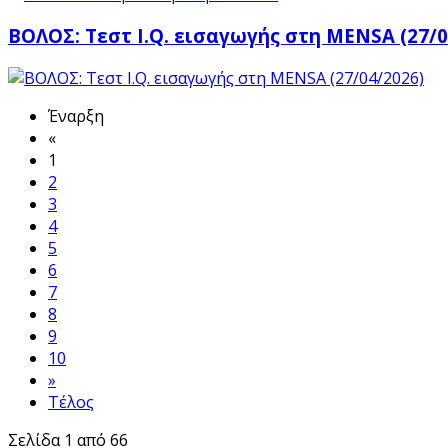
ΒΟΛΟΣ: Τεστ I.Q. εισαγωγής στη MENSA (27/0
Έναρξη
«
1
2
3
4
5
6
7
8
9
10
»
Τέλος
Σελίδα 1 από 66