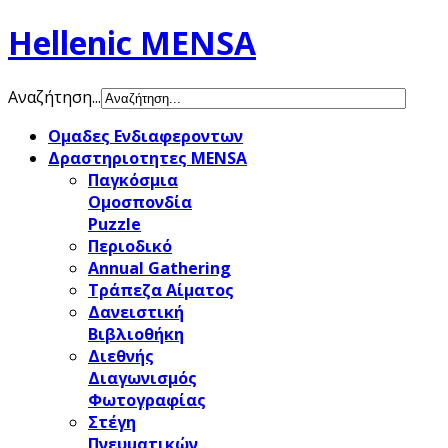
Hellenic MENSA
Αναζήτηση...
Ομαδες Ενδιαφεροντων
Δραστηριοτητες MENSA
Παγκόσμια
Ομοσπονδία
Puzzle
Περιοδικό
Annual Gathering
Τράπεζα Αίματος
Δανειστική
Βιβλιοθήκη
Διεθνής
Διαγωνισμός
Φωτογραφίας
Στέγη
Πνευματικών