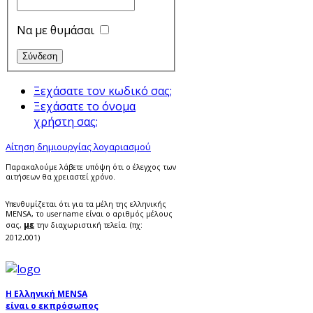
Να με θυμάσαι
Ξεχάσατε τον κωδικό σας;
Ξεχάσατε το όνομα
χρήστη σας;
Αίτηση δημιουργίας λογαριασμού
Παρακαλούμε λάβετε υπόψη ότι ο έλεγχος των
αιτήσεων θα χρειαστεί χρόνο.
Υπενθυμίζεται ότι για τα μέλη της ελληνικής
MENSA, το username είναι ο αριθμός μέλους
με
σας,
την διαχωριστική τελεία. (πχ:
.
2012
001)
Η Ελληνική MENSA
είναι ο εκπρόσωπος