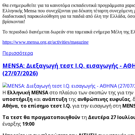
Θα ενημερωθείτε για τα καινοτόμα εκπαιδευτικά προγράμματα χαρισ
Ελληνικής Mensa που συνεχίζονται για δέκατη τέταρτη συνεχόμενη χ
διαδικτυακή παρακολούθηση για τα παιδιά από όλη την Ελλάδα, όσο
βρίσκονται!
Το περιοδικό διανέμεται δωρεάν στα ταμειακά ενήμερα Μέλη της
https://www.mensa.org.gr/activities/magazine
Περισσότερα
MENSA: Διεξαγωγή τεστ I.Q. εισαγωγής - Α
(27/07/2026)
Η
Ελληνική MENSA
στο πλαίσιο των σκοπών της για την
υποστήριξη
και
ανάπτυξη
της
ανθρώπινης ευφυΐας
, 
Αθήνα,
το επίσημο τεστ I
.Q
.
για την εισαγωγή στη
MEN
Τα τεστ θα πραγματοποιηθούν
τη
Δευτέρα 27
Ιουλίο
έναρξης
19:00