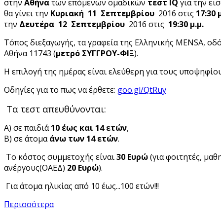
στην
Αθήνα
των επόμενων ομαδικών
τεστ IQ
για την ει
θα γίνει την
Κυριακή 11 Σεπτεμβρίου
2016 στις
17:30 μ
την
Δευτέρα
12
Σεπτεμβρί
ου
2016 στις
19:30 μ.μ.
Τόπος διεξαγωγής, τα γραφεία της Ελληνικής MENSA, οδ
Αθήνα 11743 (
μετρό ΣΥΓΓΡΟΥ-ΦΙΞ
).
Η επιλογή της ημέρας είναι ελεύθερη για τους υποψηφίου
Οδηγίες για το πως να έρθετε:
goo.gl/QtRuy
Τα τεστ απευθύνονται:
Α) σε παιδιά
10 έως και 14 ετών
,
Β) σε άτομα
άνω των 14 ετών
.
Το κόστος συμμετοχής είναι
30 Ευρώ
(για φοιτητές, μαθ
ανέργους(ΟΑΕΔ)
20 Ευρώ
).
Για άτομα ηλικίας από 10 έως...100 ετών!!!
Περισσότερα