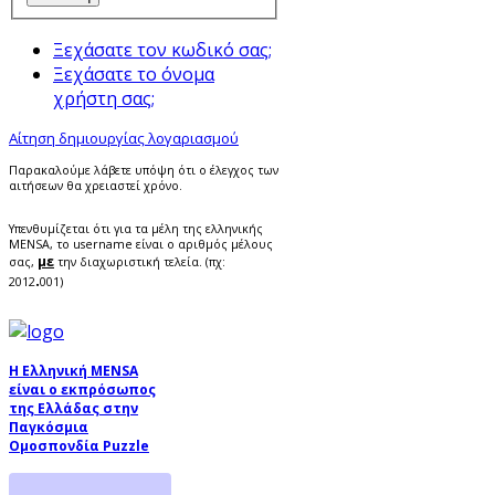
Ξεχάσατε τον κωδικό σας;
Ξεχάσατε το όνομα
χρήστη σας;
Αίτηση δημιουργίας λογαριασμού
Παρακαλούμε λάβετε υπόψη ότι ο έλεγχος των
αιτήσεων θα χρειαστεί χρόνο.
Υπενθυμίζεται ότι για τα μέλη της ελληνικής
MENSA, το username είναι ο αριθμός μέλους
με
σας,
την διαχωριστική τελεία. (πχ:
.
2012
001)
Η Ελληνική MENSA
είναι ο εκπρόσωπος
της Ελλάδας στην
Παγκόσμια
Ομοσπονδία Puzzle