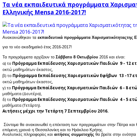
Τα νέα εκπαιδευτικά προγράμματα Χαρισμα
Ελληνικής Mensa 2016-2017!
Ανακοινώθηκαν τα
εκπαιδευτικά προγράμματα Χαρισματικότητας
της 
για το νέο ακαδημαϊκό έτος 2016-2017!
Τα προγράμματα αρχίζουν το
Σάββατο 8 Οκτωβρίου
2016 και είναι:
α) το
Πρόγραμμα Εκπαίδευσης Χαρισματικών Παιδιών
9 - 12 ε
οκτώ μαθημάτων έκαστος,
β) το
Πρόγραμμα Εκπαίδευσης Χαρισματικών Εφήβων
13 -17 ε
οκτώ μαθημάτων έκαστος,
γ) το
Πρόγραμμα Εκπαίδευσης Χαρισματικών Παιδιών
6 - 8 ετ
μαθήματα (Δευτέρα),
δ) το
Πρόγραμμα Εκπαίδευσης Χαρισματικών Παιδιών
4 - 5 ετ
μαθήματα (Τετάρτη).
Αιτήσεις μέχρι την Τετάρτη 7 Σεπτεμβρίου 2016.
Σύντομα θα ανακοινωθεί η επέκταση των προγραμμάτων στην Πάτρα και 
επόμενη χρονιά η Θεσσαλονίκη και το Ηράκλειο Κρήτης.
Αναλυτικές πληροφορίες και
αιτήσεις συμμετοχής
θα βρείτε στην ενότητα