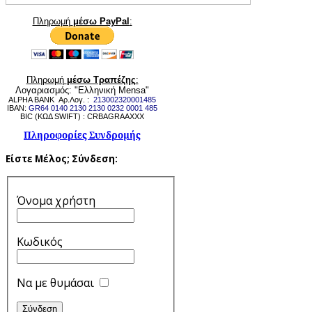
Πληρωμή
μέσω PayPal
:
Πληρωμή
μέσω Τραπέζης
:
Λογαριασμός: "Ελληνική Mensa"
ALPHA BANK Αρ.Λογ. :
213002320001485
IBAN:
GR64 0140 2130 2130 0232 0001 485
BIC (ΚΩΔ SWIFT) : CRBAGRAAXXX
Πληροφορίες Συνδρομής
Είστε Μέλος;
Σύνδεση:
Όνομα χρήστη
Κωδικός
Να με θυμάσαι