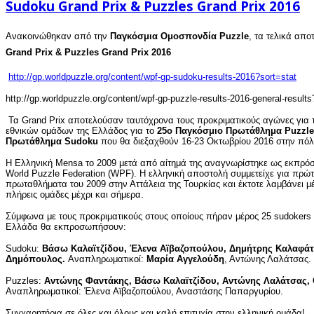
Sudoku Grand Prix & Puzzles Grand Prix 2016
Ανακοινώθηκαν από την
Παγκόσμια Ομοσπονδία Puzzle
, τα τελικά απ
Grand Prix & Puzzles Grand Prix 2016
http://gp.worldpuzzle.org/content/wpf-gp-sudoku-results-2016?sort=stat
http://gp.worldpuzzle.org/content/wpf-gp-puzzle-results-2016-general-results
Τα Grand Prix αποτελούσαν ταυτόχρονα τους προκριματικούς αγώνες για 
εθνικών ομάδων της Ελλάδος για το
25ο Παγκόσμιο Πρωτάθλημα Puzzle
Πρωτάθλημα Sudoku
που θα διεξαχθούν 16-23 Οκτωβρίου 2016 στην πόλ
Η Ελληνική Mensa το 2009 μετά από αίτημά της αναγνωρίστηκε ως εκπρό
World Puzzle Federation (WPF). Η ελληνική αποστολή συμμετείχε για πρ
πρωταθλήματα του 2009 στην Αττάλεια της Τουρκίας και έκτοτε λαμβάνει μ
πλήρεις ομάδες μέχρι και σήμερα.
Σύμφωνα με τους προκριματικούς στους οποίους πήραν μέρος 25 sudokers κ
Ελλάδα θα εκπροσωπήσουν:
Sudoku:
Βάσω Καλαϊτζίδου, Έλενα Αϊβαζοπούλου, Δημήτρης Καλαφά
Δημόπουλος.
Αναπληρωματικοί:
Μαρία Αγγελούδη
, Αντώνης Λαλάτσας.
Puzzles:
Αντώνης Φαντάκης, Βάσω Καλαϊτζίδου, Αντώνης Λαλάτσας
Αναπληρωματικοί: Έλενα Αϊβαζοπούλου, Αναστάσης Παπαργυρίου.
Συγχαρητήρια σε όλες και όλους και καλή επιτυχία στην ελληνική ομάδα!