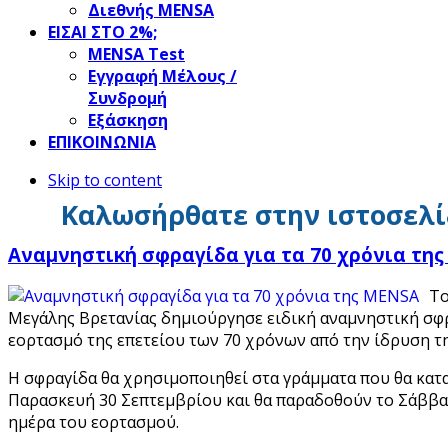
Διεθνής MENSA
ΕΙΣΑΙ ΣΤΟ 2%;
ΜΕΝSΑ Test
Εγγραφή Μέλους /
Συνδρομή
Εξάσκηση
ΕΠΙΚΟΙΝΩΝΙΑ
Skip to content
Καλωσήρθατε στην ιστοσελί
Αναμνηστική σφραγίδα για τα 70 χρόνια τη
Το
Μεγάλης Βρετανίας δημιούργησε ειδική αναμνηστική σφρ
εορτασμό της επετείου των 70 χρόνων από την ίδρυση τ
Η σφραγίδα θα χρησιμοποιηθεί στα γράμματα που θα κατ
Παρασκευή 30 Σεπτεμβρίου και θα παραδοθούν το Σάββα
ημέρα του εορτασμού.