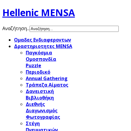
Hellenic MENSA
Αναζήτηση...
Ομαδες Ενδιαφεροντων
Δραστηριοτητες MENSA
Παγκόσμια
Ομοσπονδία
Puzzle
Περιοδικό
Annual Gathering
Τράπεζα Αίματος
Δανειστική
Βιβλιοθήκη
Διεθνής
Διαγωνισμός
Φωτογραφίας
Στέγη
Πνευματικών