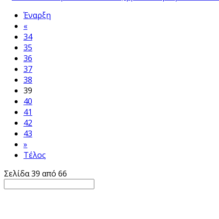
Έναρξη
«
34
35
36
37
38
39
40
41
42
43
»
Τέλος
Σελίδα 39 από 66