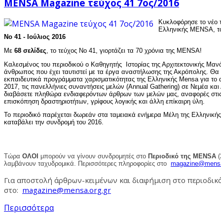
MENSA Magazine τεύχος 41 7ος/2016
Κυκλοφόρησε το νέο τ
Ελληνικής MENSA, 
Νο 41 - Ιούλιος 2016
Με
68 σελίδες
, το τεύχος Νο 41, γιορτάζει τα 70 χρόνια της MENSA!
Καλεσμένος του περιοδικού ο Καθηγητής Ιστορίας της Αρχιτεκτονικής Μαν
άνθρωπος που έχει ταυτιστεί με τα έργα αναστήλωσης της Ακρόπολης. Θα 
εκπαιδευτικά προγράμματα χαρισματικότητας της Ελληνικής Mensa για το 
2017, τις πανελλήνιες συναντήσεις μελών (Annual Gathering) σε Νεμέα και
διαβάσετε πληθώρα ενδιαφερόντων άρθρων των μελών μας, αναφορές στις 
επισκόπηση δραστηριοτήτων, γρίφους λογικής και άλλη επίκαιρη ύλη.
Το περιοδικό παρέχεται δωρεάν στα ταμειακά ενήμερα Μέλη της Ελληνικ
καταβάλει την συνδρομή του 2016.
Τώρα
ΟΛΟΙ
μπορούν να γίνουν συνδρομητές στο
Περιοδικό της MENSA
(
λαμβάνουν ταχυδρομικά. Περισσότερες πληροφορίες στο
Για αποστολή άρθρων-κειμένων και διαφήμιση στο περιοδικό
στο:
Περισσότερα