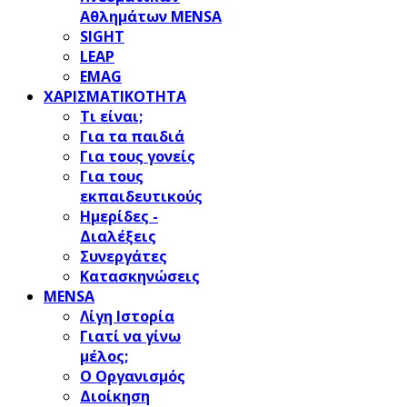
Αθλημάτων MENSA
SIGHT
LEAP
EMAG
ΧΑΡΙΣΜΑΤΙΚΟΤΗΤΑ
Τι είναι;
Για τα παιδιά
Για τους γονείς
Για τους
εκπαιδευτικούς
Ημερίδες -
Διαλέξεις
Συνεργάτες
Κατασκηνώσεις
MENSA
Λίγη Ιστορία
Γιατί να γίνω
μέλος;
Ο Οργανισμός
Διοίκηση