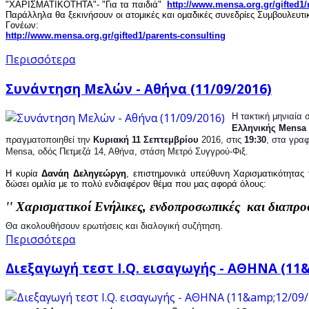
"ΧΑΡΙΣΜΑΤΙΚΟΤΗΤΑ"- "Για τα παιδιά"
http://www.mensa.org.gr/gifted1
Παράλληλα θα ξεκινήσουν οι ατομικές και ομαδικές συνεδρίες Συμβουλευτ
Γονέων:
http://www.mensa.org.gr/gifted1/parents-consulting
Περισσότερα
Συνάντηση Μελών - Αθήνα (11/09/2016)
Ελληνικής Mensa
πραγματοποιηθεί την 
Κυριακή 11 Σεπτεμβρίου
 2016, στις 
19:30
, στα γραφ
Mensa, οδός Πετμεζά 14, Αθήνα, στάση Μετρό Συγγρού-Φιξ.
Η κυρία
Δανάη Δεληγεώργη
, επιστημονικά υπεύθυνη Χαρισματικότητας
δώσει ομιλία με το πολύ ενδιαφέρον θέμα που μας αφορά όλους:
'' Χαρισματικοί Ενήλικες, ενδοπροσωπικές και διαπρο
Θα ακολουθήσουν ερωτήσεις και διαλογική συζήτηση.
Περισσότερα
Διεξαγωγή τεστ I.Q. εισαγωγής - ΑΘΗΝΑ (11&