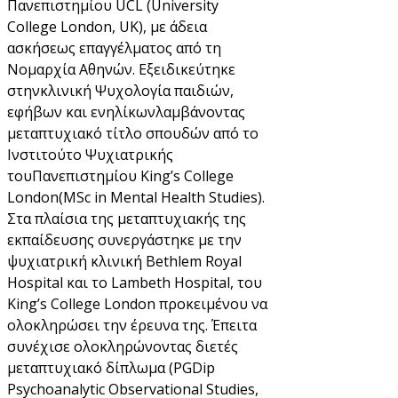
Πανεπιστημίου
UCL
(
University
College London
,
UK
), με άδεια
ασκήσεως επαγγέλματος από τη
Νομαρχία Αθηνών.
Εξειδικεύτηκε
στην
κλινική Ψυχολογία παιδιών,
εφήβων και ενηλίκων
λαμβάνοντας
μεταπτυχιακό τίτλο σπουδών από το
Ινστιτούτο Ψυχιατρικής
του
Πανεπιστημίου
King
’
s
College
London
(
MSc
in
Mental
Health
Studies
).
Στα πλαίσια της μεταπτυχιακής της
εκπαίδευσης συνεργάστηκε με την
ψυχιατρική κλινική
Bethlem
Royal
Hospital
και το Lambeth Hospital, του
King
’
s
College
London
προκειμένου να
ολοκληρώσει την έρευνα της.
Έπειτα
συνέχισε ολοκληρώνοντας διετές
μεταπτυχιακό δίπλωμα (
PGDip
Psychoanalytic
Observational Studies
,