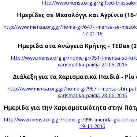
http://www.mensa.org.gr/gifted-thessalon
γητές
Ημερίδες σε Μεσολόγγι και Αγρίνιο (16-
ιόφοιτους
ητές
http://www.mensa.org.gr/home-gr/647-i-mensa-se-mesolog
αγωγικού
17-01-16
φών
Ημεριδα στα Ανώγεια Κρήτης - TEDex (2
ών
http://www.mensa.org.gr/home-gr/951-i-mensa-sti-kriti
xarismatika-paidia-21-05-2016
Διάλεξη για τα Χαρισματικά Παιδιά - Ρίο 
ο
http://www.mensa.org.gr/home-gr/967-i-mensa-stin-patra
ρτιση
xarismatika-paidia-28-06-2016
ω
Ημερίδα για την Χαρισματικότητα στην Πάτρ
κές
http://www.mensa.org.gr/home-gr/996-imerida-gia-tin-xar
σκαλίας
19-11-2016
ες