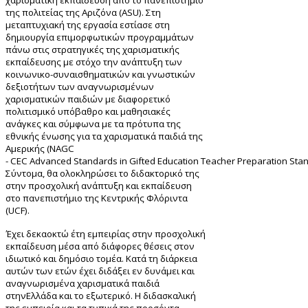
χαρισματική εκπαίδευση απο το πανεπιστήμιο
της πολιτείας της Αριζόνα (
ASU
). Στη
μεταπτυχιακή της εργασία εστίασε στη
δημιουργία επιμορφωτικών προγραμμάτων
πάνω στις στρατηγικές της χαρισματικής
εκπαίδευσης με στόχο την ανάπτυξη των
κοινωνικο-συναισθηματικών και γνωστικών
δεξιοτήτων των αναγνωρισμένων
χαρισματικών παιδιών με διαφορετικό
πολιτισμικό υπόβαθρο και μαθησιακές
ανάγκες και σύμφωνα με τα πρότυπα της
εθνικής ένωσης για τα χαρισματικά παιδιά της
Αμερικής (NAGC
-
CEC Advanced Standards in Gifted Education Teacher Preparation Sta
Σύντομα, θα ολοκληρώσει το διδακτορικό της
στην προσχολική ανάπτυξη και εκπαίδευση
στο πανεπιστήμιο της Κεντρικής Φλόριντα
(
UCF
).
Έχει δεκαοκτώ έτη εμπειρίας στην προσχολική
εκπαίδευση μέσα από διάφορες θέσεις στον
ιδιωτικό και δημόσιο τομέα. Κατά τη διάρκεια
αυτών των ετών έχει διδάξει εν δυνάμει και
αναγνωρισμένα χαρισματικά παιδιά
στην
Ελλάδα και το εξωτερικό. Η διδασκαλική