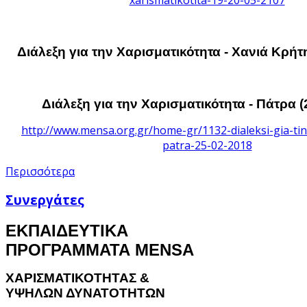
ή
.
ει
Διάλεξη για την Χαρισματικότητα - Χανιά Κρήτη
ατική
θηση
όρων
κών
καλίας
Διάλεξη για την Χαρισματικότητα - Πάτρα (
http://www.mensa.org.gr/home-gr/1132-dialeksi-gia-tin
ραμμα
patra-25-02-2018
ση
Περισσότερα
κες
Συνεργάτες
σματικοί
ΕΚΠΑΙΔΕΥΤΙΚΑ
ντούχοι
ές.
ΠΡΟΓΡΑΜΜΑΤΑ MENSA
ος
ληρώνεται
ΧΑΡΙΣΜΑΤΙΚΟΤΗΤΑΣ &
ΥΨΗΛΩΝ ΔΥΝΑΤΟΤΗΤΩΝ
τική