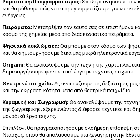
Ρομποτική/Προγραμματισμός:
Θα εξερευνήσουμε τον 
και θα μάθουμε πώς να τα προγραμματίζουμε για να εκτε
σια
ενέργειες.
οιογενών
ων
Πειράματα:
Μετατρέψτε τον εαυτό σας σε επιστήμονα κα
απλών
κόσμο της χημείας μέσα από διασκεδαστικά πειράματα.
τήτων,
Ψηφιακά κυκλώματα:
Θα μπούμε στον κόσμο των ψηφ
ς
και θα δημιουργήσουμε δικά μας μικρά ηλεκτρονικά έργα
Origami:
Θα ανακαλύψουμε την τέχνη της χαρτοπλαστική
δημιουργήσουμε φανταστικά έργα με τεχνικές origami.
μάτων
Θεατρικό παιχνίδι:
Ας αναπτύξουμε τις δεξιότητές μας
ντάμε
και την εκφραστικότητα μέσα από θεατρικά παιχνίδια.
νική
Κεραμική και Ζωγραφική:
Θα ανακαλύψουμε την τέχνη τ
ματικότητα.
της ζωγραφικής, εξερευνώντας διάφορες τεχνικές και δ
μοναδικά έργα τέχνης.
Επιπλέον, θα πραγματοποιήσουμε ολοήμερη επίσκεψη σ
ο
Νιάρχος, όπου θα απολαύσουμε μια ξενάγηση στην Εθνικ