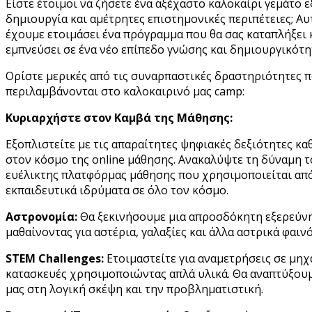
Είστε έτοιμοι να ζήσετε ένα αξέχαστο καλοκαίρι γεμάτο ε
ίδευση
δημιουργία και αμέτρητες επιστημονικές περιπέτειες; Αυ
έχουμε ετοιμάσει ένα πρόγραμμα που θα σας καταπλήξει κ
ιτερότητα
εμπνεύσει σε ένα νέο επίπεδο γνώσης και δημιουργικότη
Ορίστε μερικές από τις συναρπαστικές δραστηριότητες π
ού.
περιλαμβάνονται στο καλοκαιρινό μας camp:
χει
Κυριαρχήστε στον Καμβά της Μάθησης:
ος
Εξοπλιστείτε με τις απαραίτητες ψηφιακές δεξιότητες κα
χουμε
στον κόσμο της online μάθησης. Ανακαλύψτε τη δύναμη τ
ομικευμένη
ευέλικτης πλατφόρμας μάθησης που χρησιμοποιείται απ
τητα
εκπαιδευτικά ιδρύματα σε όλο τον κόσμο.
ίδευσης
Αστρονομία:
Θα ξεκινήσουμε μια απροσδόκητη εξερεύν
μαθαίνοντας για αστέρια, γαλαξίες και άλλα αστρικά φαιν
νεκτήματα
STEM Challenges:
Ετοιμαστείτε για αναμετρήσεις σε μηχ
κατασκευές χρησιμοποιώντας απλά υλικά. Θα αναπτύξουμ
ογικής
μας στη λογική σκέψη και την προβληματιστική.
αιδαγώγησης