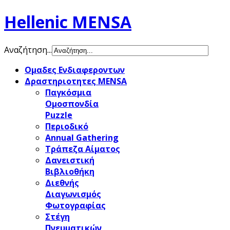
Hellenic MENSA
Αναζήτηση...
Ομαδες Ενδιαφεροντων
Δραστηριοτητες MENSA
Παγκόσμια
Ομοσπονδία
Puzzle
Περιοδικό
Annual Gathering
Τράπεζα Αίματος
Δανειστική
ιά
Βιβλιοθήκη
Διεθνής
ορετικά.
Διαγωνισμός
ς
Φωτογραφίας
υρός
Στέγη
εί
Πνευματικών