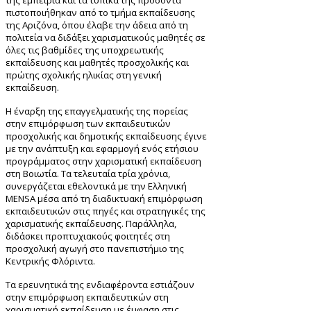
της εμπειρία και τα τυπικά της προσόντα
πιστοποιήθηκαν από το τμήμα εκπαίδευσης
της Αριζόνα, όπου έλαβε την άδεια από τη
πολιτεία να διδάξει χαρισματικούς μαθητές σε
όλες τις βαθμίδες της υποχρεωτικής
εκπαίδευσης και μαθητές προσχολικής και
πρώτης σχολικής ηλικίας στη γενική
εκπαίδευση.
Η έναρξη της επαγγελματικής της πορείας
στην επιμόρφωση των εκπαιδευτικών
προσχολικής και δημοτικής εκπαίδευσης έγινε
με την ανάπτυξη και εφαρμογή ενός ετήσιου
προγράμματος στην χαρισματική εκπαίδευση
στη Βοιωτία. Τα τελευταία τρία χρόνια,
συνεργάζεται εθελοντικά με την Ελληνική
MENSA μέσα από τη διαδικτυακή επιμόρφωση
εκπαιδευτικών στις πηγές και στρατηγικές της
χαρισματικής εκπαίδευσης. Παράλληλα,
διδάσκει προπτυχιακούς φοιτητές στη
προσχολική αγωγή στο πανεπιστήμιο της
Κεντρικής Φλόριντα.
Τα ερευνητικά της ενδιαφέροντα εστιάζουν
στην επιμόρφωση εκπαιδευτικών στη
χαρισματική εκπαίδευση με έμφαση στις