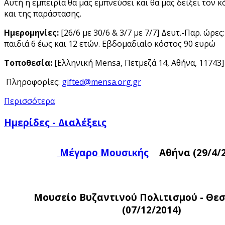
Αυτή η εμπειρία θα μας εμπνεύσει και θα μας δείξει τον 
και της παράστασης.
ιά
Ημερομηνίες:
[26/6 με 30/6 & 3/7 με 7/7] Δευτ.-Παρ. ώρες
παιδιά 6 έως και 12 ετών. Εβδομαδιαίο κόστος 90 ευρώ
έσουν
Τοποθεσία:
[Ελληνική Mensa, Πετμεζά 14, Αθήνα, 11743]
τύξουν
ρως
Πληροφορίες:
μικό
Περισσότερα
Ημερίδες - Διαλέξεις
χουμε
Μέγαρο Μουσικής
Αθήνα (29/4/
ηνο
ο
όρφωσης
Μουσείο Βυζαντινού Πολιτισμού - Θε
θύνεται
(07/12/2014)
άλους,