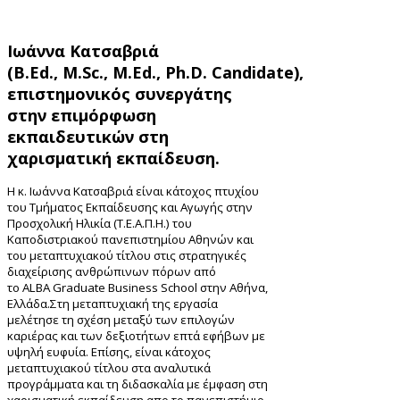
ση,
Ιωάννα Κατσαβριά
αμβάνει
(
B
.
Ed
.,
M
.
Sc
.,
M
.
Ed
.,
Ph
.
D
.
Candidate
),
η
τώσεων,
επιστημονικός συνεργάτης
α
στην επιμόρφωση
ίας
εκπαιδευτικών στη
τική
χαρισματική εκπαίδευση.
μογή
κών
Η κ. Ιωάννα Κατσαβριά είναι κάτοχος πτυχίου
ωστικό
του Τμήματος Εκπαίδευσης και Αγωγής στην
Προσχολική Ηλικία (Τ.Ε.Α.Π.Η.) του
μβατικό
Καποδιστριακού πανεπιστημίου Αθηνών και
δο.
του μεταπτυχιακού τίτλου στις στρατηγικές
ραμμα
διαχείρισης ανθρώπινων πόρων από
αμβάνονται
το
ALBA Graduate Business School
στην Αθήνα,
Ελλάδα.
Στη μεταπτυχιακή της εργασία
κάτω
μελέτησε τη σχέση μεταξύ των επιλογών
ές
καριέρας και των δεξιοτήτων επτά εφήβων με
ορίες:
υψηλή ευφυία.
Επίσης, είναι κάτοχος
μεταπτυχιακού τίτλου στα αναλυτικά
προγράμματα και τη διδασκαλία με έμφαση στη