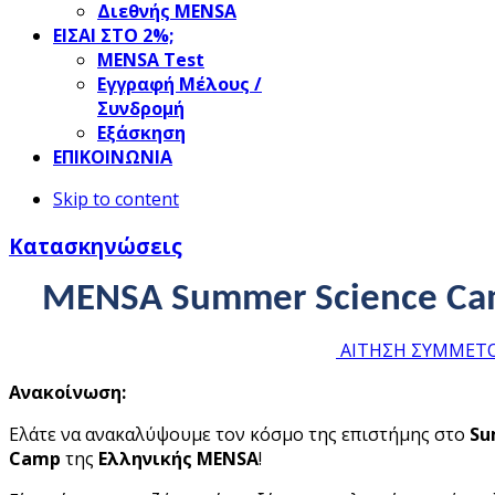
;
Διεθνής MENSA
ρεί
ΕΙΣΑΙ ΣΤΟ 2%;
ΜΕΝSΑ Test
κιμήσει
Εγγραφή Μέλους /
Συνδρομή
ικό
Εξάσκηση
ΕΠΙΚΟΙΝΩΝΙΑ
Skip to content
γειακό
α
Κατασκηνώσεις
MENSA Summer Science Ca
ις
ΑΙΤΗΣΗ ΣΥΜΜΕΤΟΧ
οκήπιο;
Ανακοίνωση:
Ελάτε να ανακαλύψουμε τον κόσμο της επιστήμης στο
S
αίτητη
Camp
της
Ελληνικής MENSA
!
αρμοσμένη