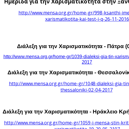
Ημερίδα για την Χαρισματικότητα στην Ξάνθ
ρέπουν
http://www.mensa.org.gr/home-gr/998-ksanthi-imer
xarismatikotita-kai-test-i-q-26-11-2016
ιά
τυχθούν
θερα,
ώντας
Διάλεξη για την Χαρισματικότητα - Πάτρα (
http://www.mensa.org.gr/home-gr/1039-dialeksi-gia-tin-xarisma
η
2017
ξη
Διάλεξη για την Χαρισματικότητα - Θεσσαλονίκ
τοτήτων
http://www.mensa.org.gr/home-gr/1048-dialeksi-gia-tin
thessaloniki-02-04-2017
ημονικοί
υνοι
ραμμάτων
Διάλεξη για την Χαρισματικότητα - Ηράκλειο Κρή
δευτικοί
ψυχολόγοι
http://www.mensa.org.gr/home-gr/1059-i-mensa-stin-kriti-
xarismatikotita-19-20-05-2107
ημαϊκοί