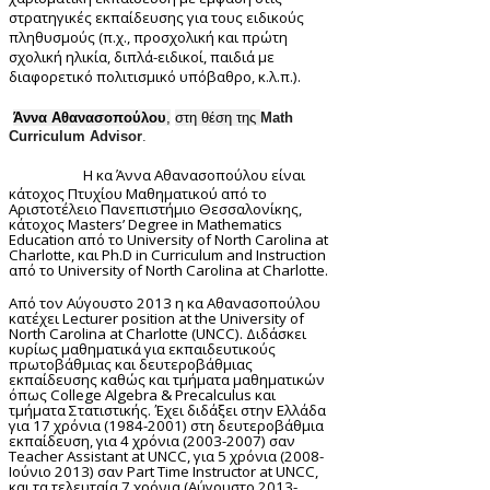
στρατηγικές εκπαίδευσης για τους ειδικούς
πληθυσμούς (π.χ., προσχολική και πρώτη
σχολική ηλικία, διπλά-ειδικοί, παιδιά με
διαφορετικό πολιτισμικό υπόβαθρο, κ.λ.π.).
Άννα Αθανασοπούλου
,
στη θέση της
Math
Curriculum Advisor
.
Η κα Άννα Αθανασοπούλου είναι
κάτοχος Πτυχίου Μαθηματικού από το
Αριστοτέλειο Πανεπιστήμιο Θεσσαλονίκης,
κάτοχος
Masters
’
Degree
in
Mathematics
Education
από το
University
of
North
Carolina
at
Charlotte
, και
Ph
.
D
in
Curriculum
and
Instruction
από το
University
of
North
Carolina
at
Charlotte
.
Από
τον
Αύγουστο
2013
η
κα
Αθανασοπούλου
κατέχει
Lecturer position at the University of
North Carolina at Charlotte (UNCC).
Διδάσκει
κυρίως μαθηματικά για εκπαιδευτικούς
πρωτοβάθμιας και δευτεροβάθμιας
εκπαίδευσης καθώς και τμήματα μαθηματικών
όπως
College
Algebra
&
Precalculus
και
τμήματα Στατιστικής. Έχει διδάξει στην Ελλάδα
για 17 χρόνια (1984-2001) στη δευτεροβάθμια
εκπαίδευση, για 4 χρόνια (2003-2007) σαν
Teacher
Assistant
at
UNCC
, για 5 χρόνια (2008-
Ιούνιο 2013) σαν
Part
Time
Instructor
at
UNCC
,
και τα τελευταία 7 χρόνια (Αύγουστο 2013-