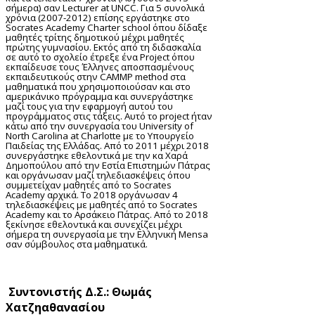
σήμερα) σαν
Lecturer
at
UNCC
. Για 5 συνολικά
χρόνια (2007-2012) επίσης εργάστηκε στο
Socrates
Academy
Charter
school
όπου δίδαξε
μαθητές τρίτης δημοτικού μέχρι μαθητές
πρώτης γυμνασίου. Εκτός από τη διδασκαλία
σε αυτό το σχολείο έτρεξε ένα
Project
όπου
εκπαίδευσε τους Έλληνες αποσπασμένους
εκπαιδευτικούς στην
CAMMP
method
στα
μαθηματικά που χρησιμοποιούσαν και στο
αμερικάνικο πρόγραμμα και συνεργάστηκε
μαζί τους για την εφαρμογή αυτού του
προγράμματος στις τάξεις. Αυτό το
project
ήταν
κάτω από την συνεργασία του
University
of
North
Carolina
at
Charlotte
με το Υπουργείο
Παιδείας της Ελλάδας. Από το 2011 μέχρι 2018
συνεργάστηκε εθελοντικά με την κα Χαρά
Δημοπούλου από την Εστία Επιστημών Πάτρας
και οργάνωσαν μαζί τηλεδιασκέψεις όπου
συμμετείχαν μαθητές από το
Socrates
Academy
αρχικά. Το 2018 οργάνωσαν 4
τηλεδιασκέψεις με μαθητές από το
Socrates
Academy
και το Αρσάκειο Πάτρας. Από το 2018
ξεκίνησε εθελοντικά και συνεχίζει μέχρι
σήμερα τη συνεργασία με την Ελληνική
Mensa
σαν σύμβουλος στα μαθηματικά.
Συντονιστής Δ.Σ.: Θωμάς
Χατζηαθανασίου