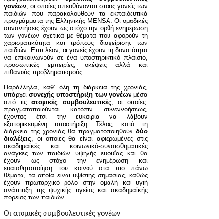
γονέων
, οι οποίες απευθύνονται στους γονείς των
παιδιών που παρακολουθούν τα εκπαιδευτικά
προγράμματα της Ελληνικής MENSA. Οι ομαδικές
συναντήσεις έχουν ως στόχο την ορθή ενημέρωση
των γονέων σχετικά με θέματα που αφορούν τη
χαρισματικότητα και τρόπους διαχείρισης των
παιδιών. Επιπλέον, οι γονείς έχουν τη δυνατότητα
να επικοινωνούν σε ένα υποστηρικτικό πλαίσιο,
προσωπικές εμπειρίες, σκέψεις αλλά και
πιθανούς προβληματισμούς.
Παράλληλα, καθ’ όλη τη διάρκεια της χρονιάς,
υπάρχει
συνεχής υποστήριξη των γονέων
μέσα
από τις
ατομικές συμβουλευτικές
, οι οποίες
πραγματοποιούνται κατόπιν συνεννοήσεως,
έχοντας έτσι την ευκαιρία να λάβουν
εξατομικευμένη υποστήριξη. Τέλος, κατά τη
διάρκεια της χρονιάς θα πραγματοποιηθούν
δύο
διαλέξεις
, οι οποίες θα είναι αφιερωμένες στις
ακαδημαϊκές και κοινωνικό-συναισθηματικές
ανάγκες των παιδιών υψηλής ευφυΐας και θα
έχουν ως στόχο την ενημέρωση και
ευαισθητοποίηση του κοινού στα πιο πάνω
θέματα, τα οποία είναι υψίστης σημασίας, καθώς
έχουν πρωταρχικό ρόλο στην ομαλή και υγιή
ανάπτυξη της ψυχικής υγείας και ακαδημαϊκής
πορείας των παιδιών.
Οι ατομικές συμβουλευτικές γονέων