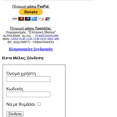
Πληρωμή
μέσω PayPal
:
Πληρωμή
μέσω Τραπέζης
:
Λογαριασμός: "Ελληνική Mensa"
ALPHA BANK Αρ.Λογ. :
213002320001485
IBAN:
GR64 0140 2130 2130 0232 0001 485
BIC (ΚΩΔ SWIFT) : CRBAGRAAXXX
Πληροφορίες Συνδρομής
Είστε Μέλος;
Σύνδεση:
Όνομα χρήστη
Κωδικός
Να με θυμάσαι