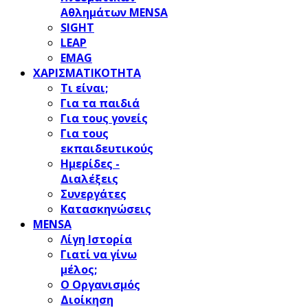
Αθλημάτων MENSA
SIGHT
LEAP
EMAG
ΧΑΡΙΣΜΑΤΙΚΟΤΗΤΑ
Τι είναι;
Για τα παιδιά
Για τους γονείς
Για τους
εκπαιδευτικούς
Ημερίδες -
Διαλέξεις
Συνεργάτες
Κατασκηνώσεις
MENSA
Λίγη Ιστορία
Γιατί να γίνω
μέλος;
Ο Οργανισμός
Διοίκηση