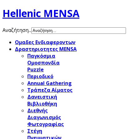
Hellenic MENSA
Αναζήτηση...
Ομαδες Ενδιαφεροντων
Δραστηριοτητες MENSA
Παγκόσμια
Ομοσπονδία
Puzzle
Περιοδικό
Annual Gathering
Τράπεζα Αίματος
Δανειστική
Βιβλιοθήκη
Διεθνής
Διαγωνισμός
Φωτογραφίας
Στέγη
Πνευματικών