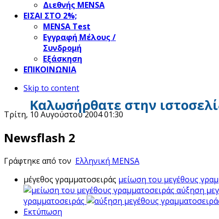
Διεθνής MENSA
ΕΙΣΑΙ ΣΤΟ 2%;
ΜΕΝSΑ Test
Εγγραφή Μέλους /
Συνδρομή
Εξάσκηση
ΕΠΙΚΟΙΝΩΝΙΑ
Skip to content
Καλωσήρθατε στην ιστοσελί
Τρίτη, 10 Αυγούστου 2004 01:30
Newsflash 2
Γράφτηκε από τον
Ελληνική MENSA
μέγεθος γραμματοσειράς
μείωση του μεγέθους γρα
αύξηση με
γραμματοσειράς
Εκτύπωση