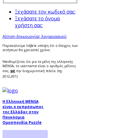
Ξεχάσατε τον κωδικό σας;
Ξεχάσατε το όνομα
χρήστη σας;
Αίτηση δημιουργίας λογαριασμού
Παρακαλούμε λάβετε υπόψη ότι ο έλεγχος των
αιτήσεων θα χρειαστεί χρόνο.
Υπενθυμίζεται ότι για τα μέλη της ελληνικής
MENSA, το username είναι ο αριθμός μέλους
με
σας,
την διαχωριστική τελεία. (πχ:
.
2012
001)
Η Ελληνική MENSA
είναι ο εκπρόσωπος
της Ελλάδας στην
Παγκόσμια
Ομοσπονδία Puzzle