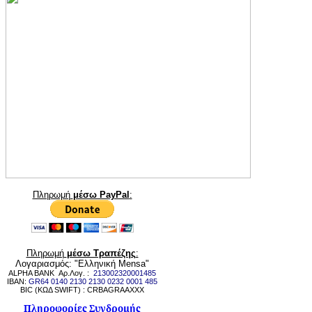
Πληρωμή
μέσω PayPal
:
Πληρωμή
μέσω Τραπέζης
:
Λογαριασμός: "Ελληνική Mensa"
ALPHA BANK Αρ.Λογ. :
213002320001485
IBAN:
GR64 0140 2130 2130 0232 0001 485
BIC (ΚΩΔ SWIFT) : CRBAGRAAXXX
Πληροφορίες Συνδρομής