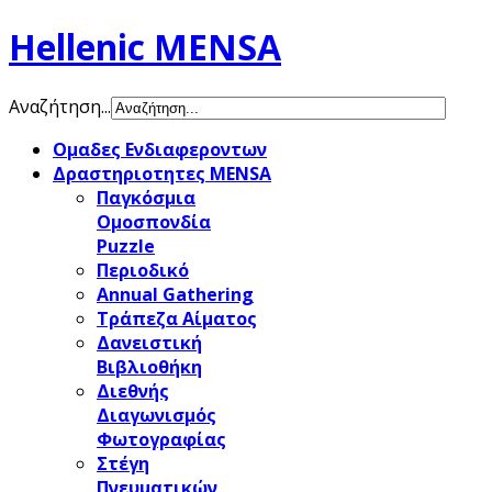
Hellenic MENSA
Αναζήτηση...
Ομαδες Ενδιαφεροντων
Δραστηριοτητες MENSA
Παγκόσμια
Ομοσπονδία
Puzzle
Περιοδικό
Annual Gathering
Τράπεζα Αίματος
Δανειστική
Βιβλιοθήκη
Διεθνής
Διαγωνισμός
Φωτογραφίας
Στέγη
Πνευματικών