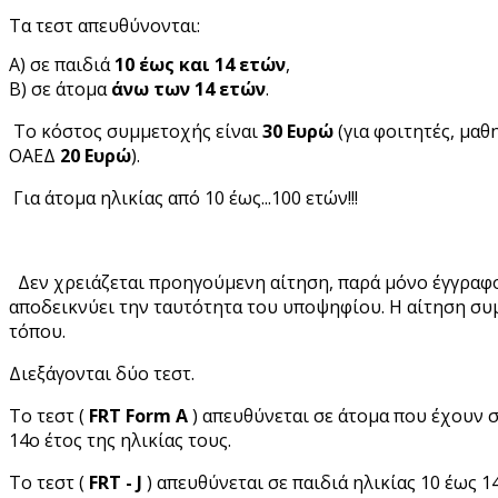
Τα τεστ απευθύνονται:
Α) σε παιδιά
10 έως και 14 ετών
,
Β) σε άτομα
άνω των 14 ετών
.
Το κόστος συμμετοχής είναι
30 Ευρώ
(για φοιτητές, μαθ
ΟΑΕΔ
20 Ευρώ
).
Για άτομα ηλικίας από 10 έως...100 ετών!!!
Δεν χρειάζεται προηγούμενη αίτηση, παρά μόνο έγγραφ
αποδεικνύει την ταυτότητα του υποψηφίου. Η αίτηση συ
τόπου.
Διεξάγονται δύο τεστ.
Το τεστ (
FRT Form A
) απευθύνεται σε άτομα που έχουν
14ο έτος της ηλικίας τους.
Το τεστ (
FRT - J
) απευθύνεται σε παιδιά ηλικίας 10 έως 1