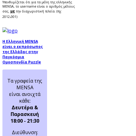
Υπενθυμίζεται ότι για τα μέλη της ελληνικής
MENSA, το username είναι ο αριθμός μέλους
με
σας,
την διαχωριστική τελεία. (πχ:
.
2012
001)
Η Ελληνική MENSA
είναι ο εκπρόσωπος
της Ελλάδας στην
Παγκόσμια
Ομοσπονδία Puzzle
Τα γραφεία της
MENSA
είναι ανοιχτά
κάθε:
Δευτέρα &
Παρασκευή
18:00 - 21:30
Διεύθυνση: