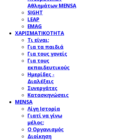
Αθλημάτων MENSA
SIGHT
LEAP
EMAG
ΧΑΡΙΣΜΑΤΙΚΟΤΗΤΑ
Τι είναι;
Για τα παιδιά
Για τους γονείς
Για τους
εκπαιδευτικούς
Ημερίδες -
Διαλέξεις
Συνεργάτες
Κατασκηνώσεις
MENSA
Λίγη Ιστορία
Γιατί να γίνω
μέλος;
Ο Οργανισμός
Διοίκηση