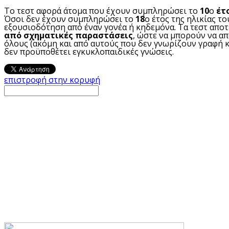
Το τεστ αφορά άτομα που έχουν συμπληρώσει το
10
ο
έτ
Όσοι δεν έχουν συμπληρώσει το
18
ο έτος της ηλικίας το
εξουσιοδότηση από έναν γονέα ή κηδεμόνα. Τα τεστ απο
από σχηματικές παραστάσεις
, ώστε να μπορούν να α
όλους (ακόμη και από αυτούς που δεν γνωρίζουν γραφή κ
δεν προϋποθέτει εγκυκλοπαιδικές γνώσεις.
επιστροφή στην κορυφή