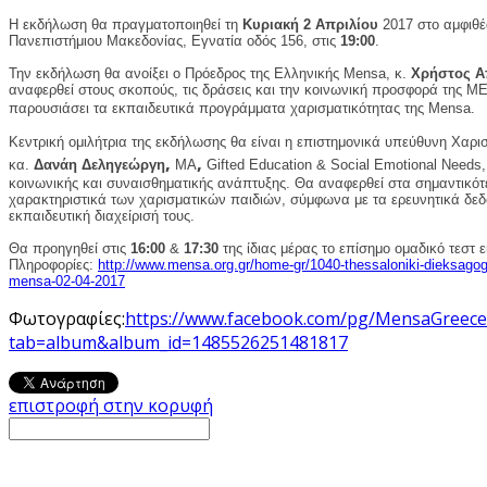
Η εκδήλωση θα πραγματοποιηθεί τη
Κυριακή 2 Απριλί
ου
2017 στο αμφιθέ
Πανεπιστήμιου Μακεδονίας, Εγνατία οδός 156, στις
19:00
.
Την εκδήλωση θα ανοίξει
ο Πρόεδρος της Ελληνικής Mensa, κ.
Χρήστος Α
αναφερθεί στους σκοπούς, τις δράσεις και την κοινωνική προσφορά της 
παρουσιάσει τα εκπαιδευτικά προγράμματα χαρισματικότητας της Mensa
.
Κεντρική ομιλήτρια της εκδήλωσης θα είναι η επιστημονικά υπεύθυνη Χαρι
,
,
κα.
Δανάη Δεληγεώργη
ΜΑ
Gifted Εducation & Social Emotional Need
κοινωνικής και συναισθηματικής ανάπτυξης.
Θα αναφερθεί στα σημαντικότ
χαρακτηριστικά των χαρισματικών παιδιών, σύμφωνα με τα ερευνητικά δεδ
εκπαιδευτική διαχείρισή τους.
Θα προηγηθεί στις
16:00
&
17:30
της ίδιας μέρας το επίσημο ομαδικό τεστ
Πληροφορίες:
http://www.mensa.org.gr/home-gr/1040-thessaloniki-dieksagogi-
mensa-02-04-2017
Φωτογραφίες:
https://www.facebook.com/pg/MensaGreece
tab=album&album_id=1485526251481817
επιστροφή στην κορυφή