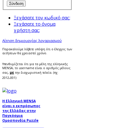
Ξεχάσατε τον κωδικό σας;
Ξεχάσατε το όνομα
χρήστη σας;
Αίτηση δημιουργίας λογαριασμού
Παρακαλούμε λάβετε υπόψη ότι ο έλεγχος των
αιτήσεων θα χρειαστεί χρόνο.
Υπενθυμίζεται ότι για τα μέλη της ελληνικής
MENSA, το username είναι ο αριθμός μέλους
με
σας,
την διαχωριστική τελεία. (πχ:
.
2012
001)
Η Ελληνική MENSA
είναι ο εκπρόσωπος
της Ελλάδας στην
Παγκόσμια
Ομοσπονδία Puzzle