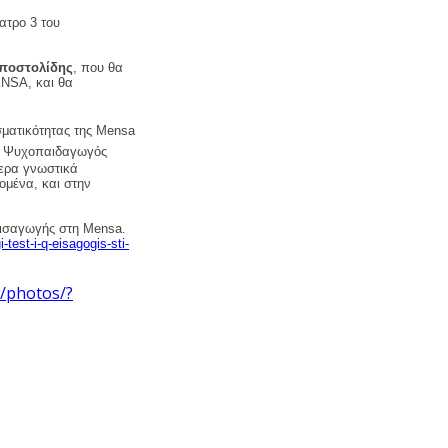
ατρο 3 του
ποστολίδης
, που θα
MENSA, και
θα
σματικότητας της Mensa
s, Ψυχοπαιδαγωγός
ερα γνωστικά
ομένα, και στην
 εισαγωγής στη Mensa.
test-i-q-eisagogis-sti-
/photos/?