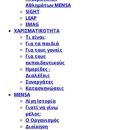
Αθλημάτων MENSA
SIGHT
LEAP
EMAG
ΧΑΡΙΣΜΑΤΙΚΟΤΗΤΑ
Τι είναι;
Για τα παιδιά
Για τους γονείς
Για τους
εκπαιδευτικούς
Ημερίδες -
Διαλέξεις
Συνεργάτες
Κατασκηνώσεις
MENSA
Λίγη Ιστορία
Γιατί να γίνω
μέλος;
Ο Οργανισμός
Διοίκηση