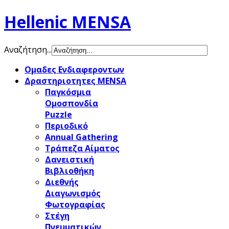
Hellenic MENSA
Αναζήτηση...
Ομαδες Ενδιαφεροντων
Δραστηριοτητες MENSA
Παγκόσμια
Ομοσπονδία
Puzzle
Περιοδικό
Annual Gathering
Τράπεζα Αίματος
Δανειστική
Βιβλιοθήκη
Διεθνής
Διαγωνισμός
Φωτογραφίας
Στέγη
Πνευματικών