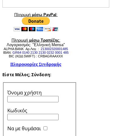
Πληρωμή
μέσω PayPal
:
Πληρωμή
μέσω Τραπέζης
:
Λογαριασμός: "Ελληνική Mensa"
ALPHA BANK Αρ.Λογ. :
213002320001485
IBAN:
GR64 0140 2130 2130 0232 0001 485
BIC (ΚΩΔ SWIFT) : CRBAGRAAXXX
Πληροφορίες Συνδρομής
Είστε Μέλος;
Σύνδεση:
Όνομα χρήστη
Κωδικός
Να με θυμάσαι