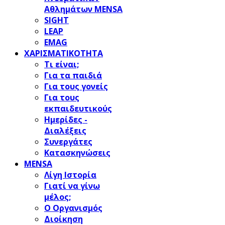
Αθλημάτων MENSA
SIGHT
LEAP
EMAG
ΧΑΡΙΣΜΑΤΙΚΟΤΗΤΑ
Τι είναι;
Για τα παιδιά
Για τους γονείς
Για τους
εκπαιδευτικούς
Ημερίδες -
Διαλέξεις
Συνεργάτες
Κατασκηνώσεις
MENSA
Λίγη Ιστορία
Γιατί να γίνω
μέλος;
Ο Οργανισμός
Διοίκηση