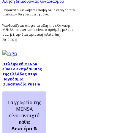
Αίτηση δημιουργίας λογαριασμού
Παρακαλούμε λάβετε υπόψη ότι ο έλεγχος των
αιτήσεων θα χρειαστεί χρόνο.
Υπενθυμίζεται ότι για τα μέλη της ελληνικής
MENSA, το username είναι ο αριθμός μέλους
με
σας,
την διαχωριστική τελεία. (πχ:
.
2012
001)
Η Ελληνική MENSA
είναι ο εκπρόσωπος
της Ελλάδας στην
Παγκόσμια
Ομοσπονδία Puzzle
Τα γραφεία της
MENSA
είναι ανοιχτά
κάθε:
Δευτέρα &