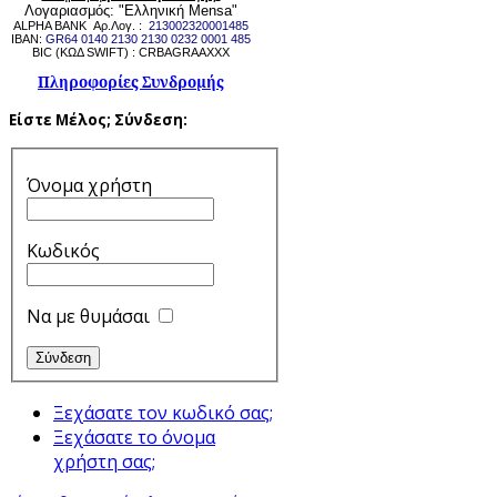
Λογαριασμός: "Ελληνική Mensa"
ALPHA BANK Αρ.Λογ. :
213002320001485
IBAN:
GR64 0140 2130 2130 0232 0001 485
BIC (ΚΩΔ SWIFT) : CRBAGRAAXXX
Πληροφορίες Συνδρομής
Είστε Μέλος;
Σύνδεση:
Όνομα χρήστη
Κωδικός
Να με θυμάσαι
Ξεχάσατε τον κωδικό σας;
Ξεχάσατε το όνομα
χρήστη σας;