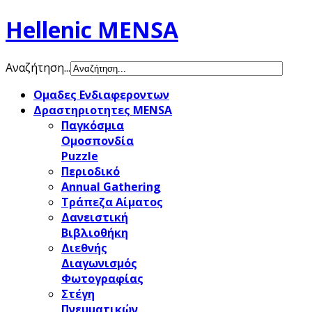
Hellenic MENSA
Αναζήτηση...
Ομαδες Ενδιαφεροντων
Δραστηριοτητες MENSA
Παγκόσμια
Ομοσπονδία
Puzzle
Περιοδικό
Annual Gathering
Τράπεζα Αίματος
Δανειστική
Βιβλιοθήκη
Διεθνής
Διαγωνισμός
Φωτογραφίας
Στέγη
Πνευματικών