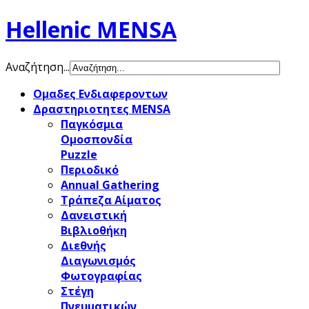
Hellenic MENSA
Αναζήτηση...
Ομαδες Ενδιαφεροντων
Δραστηριοτητες MENSA
Παγκόσμια
Ομοσπονδία
Puzzle
Περιοδικό
Annual Gathering
Τράπεζα Αίματος
Δανειστική
Βιβλιοθήκη
Διεθνής
Διαγωνισμός
Φωτογραφίας
Στέγη
Πνευματικών