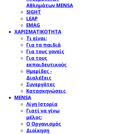
Αθλημάτων MENSA
SIGHT
LEAP
EMAG
ΧΑΡΙΣΜΑΤΙΚΟΤΗΤΑ
Τι είναι;
Για τα παιδιά
Για τους γονείς
Για τους
εκπαιδευτικούς
Ημερίδες -
Διαλέξεις
Συνεργάτες
Κατασκηνώσεις
MENSA
Λίγη Ιστορία
Γιατί να γίνω
μέλος;
Ο Οργανισμός
Διοίκηση