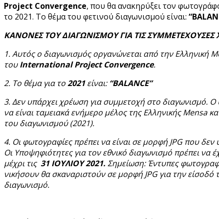
Project
Convergence
, που θα ανακηρύξει τον φωτογράφο
το 2021. Το θέμα του φετινού διαγωνισμού είναι:
“BALAN
ΚΑΝΟΝΕΣ ΤΟΥ ΔΙΑΓΩΝΙΣΜΟΥ ΓΙΑ ΤΙΣ ΣΥΜΜΕΤΕΧΟΥΣΕΣ 
1. Αυτός ο διαγωνισμός οργανώνεται από την Ελληνική M
του
International Project Convergence
.
2. Το θέμα για το
2021
είναι:
“BALANCE”
3. Δεν υπάρχει χρέωση για συμμετοχή στο διαγωνισμό. Ο
να είναι ταμειακά ενήμερο μέλος της Ελληνικής Mensa
κα
του διαγωνισμού (2021).
4. Οι φωτογραφίες πρέπει να είναι σε μορφή JPG
που δεν 
Οι Υποψηφιότητες για τον εθνικό διαγωνισμό πρέπει να 
μέχρι τις
31 ΙΟΥΛΙΟΥ 2021.
Σημείωση: Έντυπες φωτογραφ
νικήσουν θα σκαναριστούν σε μορφή JPG
για την είσοδό 
διαγωνισμό.