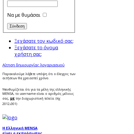
Να με θυμάσαι
Ξεχάσατε τον κωδικό σας;
Ξεχάσατε το όνομα
χρήστη σας;
Αίτηση δημιουργίας λογαριασμού
Παρακαλούμε λάβετε υπόψη ότι ο έλεγχος των
αιτήσεων θα χρειαστεί χρόνο.
Υπενθυμίζεται ότι για τα μέλη της ελληνικής
MENSA, το username είναι ο αριθμός μέλους
με
σας,
την διαχωριστική τελεία. (πχ:
.
2012
001)
Η Ελληνική MENSA
είναι ο εκπρόσωπος