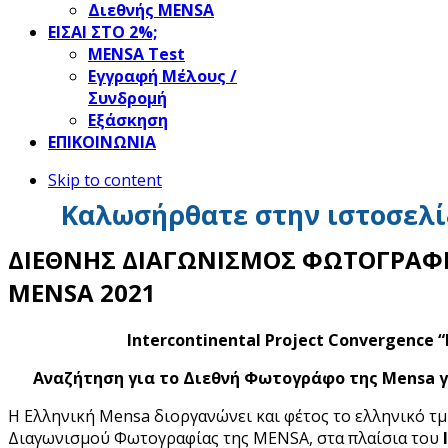
Διεθνής MENSA
ΕΙΣΑΙ ΣΤΟ 2%;
ΜΕΝSΑ Test
Εγγραφή Μέλους /
Συνδρομή
Εξάσκηση
ΕΠΙΚΟΙΝΩΝΙΑ
Skip to content
Καλωσήρθατε στην ιστοσελί
ΔΙΕΘΝΗΣ ΔΙΑΓΩΝΙΣΜΟΣ ΦΩΤΟΓΡΑΦΙ
MENSA 2021
Intercontinental Project Convergence
“
Αναζήτηση για το Διεθνή Φωτογράφο της Mensa
γ
Η Ελληνική Mensa διοργανώνει και φέτος το ελληνικό τ
Διαγωνισμού Φωτογραφίας της MENSA, στα πλαίσια του