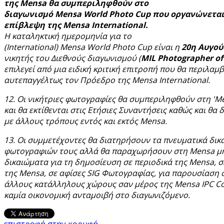
της Mensa
θα συμπεριληφθούν στο
διαγωνισμό Mensa World Photo Cup
που οργανώνεται
επίβλεψη της Mensa International
.
Η καταληκτική ημερομηνία για το
(International
) Mensa World Photo Cup
είναι η
20η Αυγού
νικητής του Διεθνούς διαγωνισμού (
MIL Photographer of
επιλεγεί από μια ειδική κριτική επιτροπή που θα περιλαμ
αυτεπαγγέλτως τον Πρόεδρο της Mensa International
.
12. Οι νικήτριες φωτογραφίες θα συμπεριληφθούν στη 'Me
και θα εκτίθενται στις Ετήσιες Συναντήσεις καθώς και θα
με άλλους τρόπους εντός και εκτός Mensa
.
13. Οι συμμετέχοντες θα διατηρήσουν τα πνευματικά δικ
φωτογραφιών τους αλλά θα παραχωρήσουν στη Mensa
μ
δικαιώματα για τη δημοσίευση σε περιοδικά της Mensa
, 
της Mensa
, σε αφίσες SIG
Φωτογραφίας, για παρουσίαση σε
άλλους κατάλληλους χώρους σαν μέρος της Mensa IPC Co
καμία οικονομική ανταμοιβή στο διαγωνιζόμενο.
επιστροφή στην κορυφή