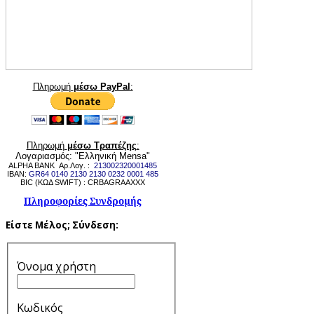
Πληρωμή
μέσω PayPal
:
Πληρωμή
μέσω Τραπέζης
:
Λογαριασμός: "Ελληνική Mensa"
ALPHA BANK Αρ.Λογ. :
213002320001485
IBAN:
GR64 0140 2130 2130 0232 0001 485
BIC (ΚΩΔ SWIFT) : CRBAGRAAXXX
Πληροφορίες Συνδρομής
Είστε Μέλος;
Σύνδεση:
Όνομα χρήστη
Κωδικός