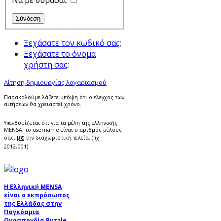
Να με θυμάσαι
Ξεχάσατε τον κωδικό σας;
Ξεχάσατε το όνομα
χρήστη σας;
Αίτηση δημιουργίας λογαριασμού
Παρακαλούμε λάβετε υπόψη ότι ο έλεγχος των
αιτήσεων θα χρειαστεί χρόνο.
Υπενθυμίζεται ότι για τα μέλη της ελληνικής
MENSA, το username είναι ο αριθμός μέλους
με
σας,
την διαχωριστική τελεία. (πχ:
.
2012
001)
Η Ελληνική MENSA
είναι ο εκπρόσωπος
της Ελλάδας στην
Παγκόσμια
Ομοσπονδία Puzzle