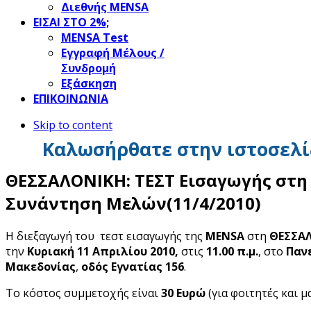
Διεθνής MENSA
ΕΙΣΑΙ ΣΤΟ 2%;
ΜΕΝSΑ Test
Εγγραφή Μέλους /
Συνδρομή
Εξάσκηση
ΕΠΙΚΟΙΝΩΝΙΑ
Skip to content
Καλωσήρθατε στην ιστοσελί
ΘΕΣΣΑΛΟΝΙΚΗ: ΤΕΣΤ Εισαγωγής στη
Συνάντηση Μελών(11/4/2010)
Η διεξαγωγή του τεστ εισαγωγής της
MENSA
στη
ΘΕΣΣΑ
την
Κυριακή 11 Απριλί
ου 2010,
στις
11.00
π.μ.
, στο
Παν
Μακεδονίας
,
οδός Εγνατίας 156
.
Τ
ο
κόστος συμμετοχής είναι
30 Ευρώ
(για φοιτητές και 