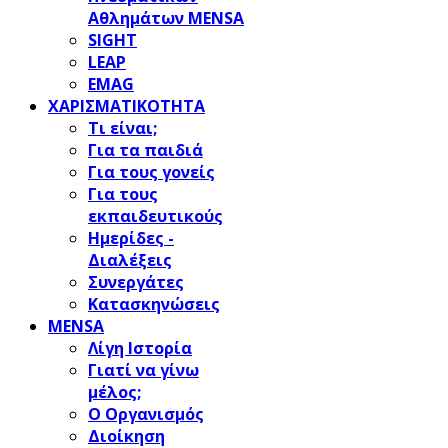
Αθλημάτων MENSA
SIGHT
LEAP
EMAG
ΧΑΡΙΣΜΑΤΙΚΟΤΗΤΑ
Τι είναι;
Για τα παιδιά
Για τους γονείς
Για τους
εκπαιδευτικούς
Ημερίδες -
Διαλέξεις
Συνεργάτες
Κατασκηνώσεις
MENSA
Λίγη Ιστορία
Γιατί να γίνω
μέλος;
Ο Οργανισμός
Διοίκηση