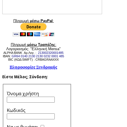
Πληρωμή
μέσω PayPal
:
Πληρωμή
μέσω Τραπέζης
:
Λογαριασμός: "Ελληνική Mensa"
ALPHA BANK Αρ.Λογ. :
213002320001485
IBAN:
GR64 0140 2130 2130 0232 0001 485
BIC (ΚΩΔ SWIFT) : CRBAGRAAXXX
Πληροφορίες Συνδρομής
Είστε Μέλος;
Σύνδεση:
Όνομα χρήστη
Κωδικός