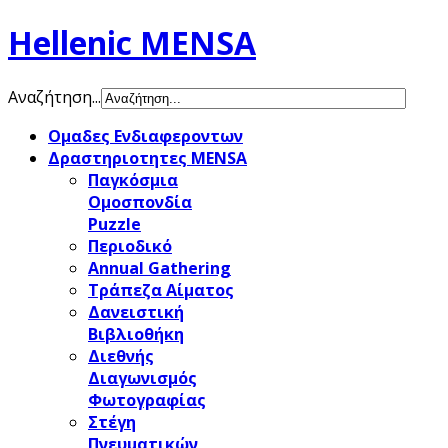
Hellenic MENSA
Αναζήτηση...
Ομαδες Ενδιαφεροντων
Δραστηριοτητες MENSA
Παγκόσμια
Ομοσπονδία
Puzzle
Περιοδικό
Annual Gathering
Τράπεζα Αίματος
Δανειστική
Βιβλιοθήκη
Διεθνής
Διαγωνισμός
Φωτογραφίας
Στέγη
Πνευματικών