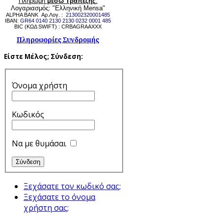
Πληρωμή
μέσω Τραπέζης
:
Λογαριασμός: "Ελληνική Mensa"
ALPHA BANK Αρ.Λογ. :
213002320001485
IBAN:
GR64 0140 2130 2130 0232 0001 485
BIC (ΚΩΔ SWIFT) : CRBAGRAAXXX
Πληροφορίες Συνδρομής
Είστε Μέλος;
Σύνδεση:
Όνομα χρήστη
Κωδικός
Να με θυμάσαι
Ξεχάσατε τον κωδικό σας;
Ξεχάσατε το όνομα
χρήστη σας;