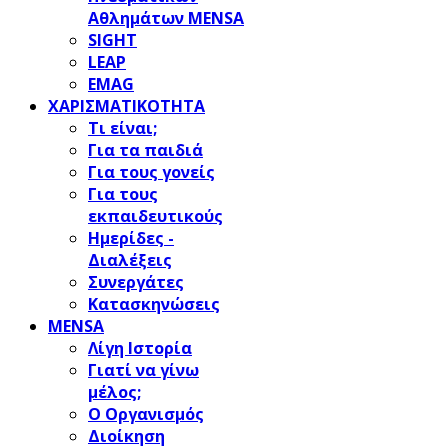
Αθλημάτων MENSA
SIGHT
LEAP
EMAG
ΧΑΡΙΣΜΑΤΙΚΟΤΗΤΑ
Τι είναι;
Για τα παιδιά
Για τους γονείς
Για τους
εκπαιδευτικούς
Ημερίδες -
Διαλέξεις
Συνεργάτες
Κατασκηνώσεις
MENSA
Λίγη Ιστορία
Γιατί να γίνω
μέλος;
Ο Οργανισμός
Διοίκηση