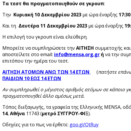
Τα τεστ θα πραγματοποιηθούν σε γκρουπ
:
Την
Κυριακή 10 Δεκεμβρίου 2023
με ώρα έναρξης
17:30
Και τη
Δευτέρα 11
Δεκεμβρίου 2023
με ώρα έναρξης
19
Η επιλογή του γκρουπ είναι ελεύθερη.
Μπορείτε να συμπληρώσετε την
ΑΙΤΗΣΗ
συμμετοχής
και
αποστείλετε στο email:
info
@mensa
.org
.gr
ή
να την συμ
επιτόπου την ημέρα του τεστ.
ΑΙΤΗΣΗ ΑΤΟΜΩΝ ΑΝΩ ΤΩΝ 14 ΕΤΩΝ
(
πατήστε επάν
ΠΑΙΔΙΩΝ 10 ΕΩΣ 14 ΕΤΩΝ
Αν συμπληρωθεί ο μέγιστος αριθμός ατόμων σε κάποιο γκ
πραγματοποιηθεί άλλο αμέσως μετά.
Τόπος διεξαγωγής, τα γραφεία της Ελληνικής MENSA, οδ
14
,
Αθήνα
11743 (
μετρό ΣΥΓΓΡΟΥ-ΦΙΞ
).
Οδηγίες για το πως να έρθετε:
goo.gl/QtRuy