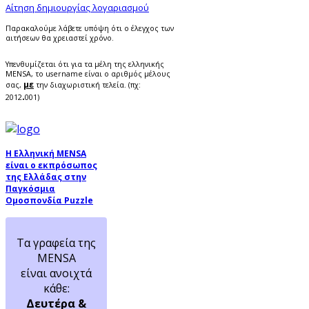
Αίτηση δημιουργίας λογαριασμού
Παρακαλούμε λάβετε υπόψη ότι ο έλεγχος των
αιτήσεων θα χρειαστεί χρόνο.
Υπενθυμίζεται ότι για τα μέλη της ελληνικής
MENSA, το username είναι ο αριθμός μέλους
με
σας,
την διαχωριστική τελεία. (πχ:
.
2012
001)
Η Ελληνική MENSA
είναι ο εκπρόσωπος
της Ελλάδας στην
Παγκόσμια
Ομοσπονδία Puzzle
Τα γραφεία της
MENSA
είναι ανοιχτά
κάθε:
Δευτέρα &