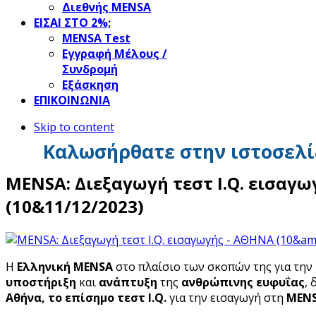
Διεθνής MENSA
ΕΙΣΑΙ ΣΤΟ 2%;
ΜΕΝSΑ Test
Εγγραφή Μέλους /
Συνδρομή
Εξάσκηση
ΕΠΙΚΟΙΝΩΝΙΑ
Skip to content
Καλωσήρθατε στην ιστοσελί
MENSA: Διεξαγωγή τεστ I.Q. εισαγ
(10&11/12/2023)
Η
Ελληνική MENSA
στο πλαίσιο των σκοπών της για την
υποστήριξη
και
ανάπτυξη
της
ανθρώπινης ευφυΐας
, 
Αθήνα,
το επίσημο τεστ I
.Q
.
για την εισαγωγή στη
MEN