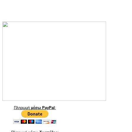
Πληρωμή
μέσω PayPal
: