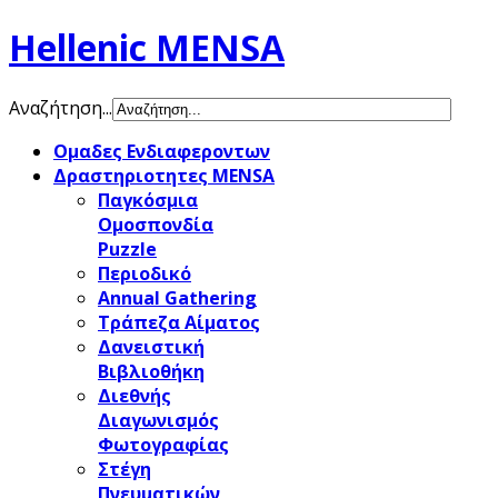
Hellenic MENSA
Αναζήτηση...
Ομαδες Ενδιαφεροντων
Δραστηριοτητες MENSA
Παγκόσμια
Ομοσπονδία
Puzzle
Περιοδικό
Annual Gathering
Τράπεζα Αίματος
Δανειστική
Βιβλιοθήκη
Διεθνής
Διαγωνισμός
Φωτογραφίας
Στέγη
Πνευματικών