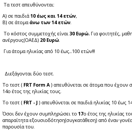
Τα τεστ απευθύνονται:
Α) σε παιδιά
10 έως και 14 ετών
,
Β) σε άτομα
άνω των 14 ετών
.
Το κόστος συμμετοχής είναι
30 Ευρώ.
Για φοιτητές, μαθ
ανέργους(ΟΑΕΔ)
20 Ευρώ
.
Για άτομα ηλικίας από 10 έως...100 ετών!!!
Διεξάγονται δύο τεστ.
Το τεστ (
FRT Form A
) απευθύνεται σε άτομα που έχουν
14ο έτος της ηλικίας τους.
Το τεστ (
FRT
- J
) απευθύνεται σε παιδιά ηλικίας 10 έως 1
Όσοι δεν έχουν συμπληρώσει το
17
ο έτος της ηλικίας το
απαραίτητα εξουσιοδότηση(συγκατάθεση) από έναν γονέα
παρουσία του.