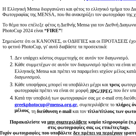
Η Ελληνική Mensa διοργανώνει και φέτος το ελληνικό τμήμα του Δ
Φωτογραφίας της MENSA, που θα ανακηρύξει τον φωτογράφο της χρ
Το θέμα που επέλεξε φέτος η Διεθνής Mensa για τον Διεθνή Διαγω
PhotoCup 2024
είναι
“FIRE”
!
Σημειώστε ότι οι ΚΑΝΟΝΕΣ, οι ΟΔΗΓΙΕΣ και οι ΠΡΟΤΑΣΕΙΣ έχουν
το φετινό PhotoCup, γι' αυτό διαβάστε τα προσεκτικά:
Δεν υπάρχει κόστος συμμετοχής σε αυτόν τον διαγωνισμό.
Κάθε συμμετέχων σε αυτόν τον διαγωνισμό πρέπει να είναι ισ
Ελληνικής Mensa
και πρέπει να παραμείνει ισχύον μέλος κατά
διαγωνισμού.
Κάθε υποψήφιος μπορεί να υποβάλλει μέχρι και
τρεις
φωτογρ
φωτογραφία πρέπει να είναι σε μορφή
που δεν υπ
JPG/JPEG
Κατά την υποβολή των φωτογραφιών σας
με e-mail στη διεύθ
, συμπεριλάβετε το
πλήρες ό
μέλους
, τη
διεύθυνση e-mail
και τον
τίτλο/τίτλους των φωτ
Παρακαλείστε να
μην συμπεριλάβετε
καμία πληροφορία (π.χ.
στις φωτογραφίες σας ως ετικέτες/tags.
Τυχόν φωτογραφίες που υποβάλετε
δεν πρέπει να περιέχουν
γραπτ