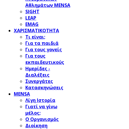
Αθλημάτων MENSA
SIGHT
LEAP
EMAG
ΧΑΡΙΣΜΑΤΙΚΟΤΗΤΑ
Τι είναι;
Για τα παιδιά
Για τους γονείς
Για τους
εκπαιδευτικούς
Ημερίδες -
Διαλέξεις
Συνεργάτες
Κατασκηνώσεις
MENSA
Λίγη Ιστορία
Γιατί να γίνω
μέλος;
Ο Οργανισμός
Διοίκηση