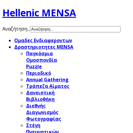
Hellenic MENSA
Αναζήτηση...
Ομαδες Ενδιαφεροντων
Δραστηριοτητες MENSA
Παγκόσμια
Ομοσπονδία
Puzzle
Περιοδικό
Annual Gathering
Τράπεζα Αίματος
Δανειστική
Βιβλιοθήκη
Διεθνής
Διαγωνισμός
Φωτογραφίας
Στέγη
Πνευματικών