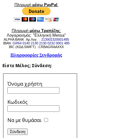
Πληρωμή
μέσω PayPal
:
Πληρωμή
μέσω Τραπέζης
:
Λογαριασμός: "Ελληνική Mensa"
ALPHA BANK Αρ.Λογ. :
213002320001485
IBAN:
GR64 0140 2130 2130 0232 0001 485
BIC (ΚΩΔ SWIFT) : CRBAGRAAXXX
Πληροφορίες Συνδρομής
Είστε Μέλος;
Σύνδεση:
Όνομα χρήστη
Κωδικός
Να με θυμάσαι