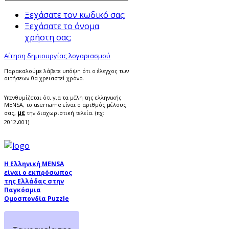
Ξεχάσατε τον κωδικό σας;
Ξεχάσατε το όνομα
χρήστη σας;
Αίτηση δημιουργίας λογαριασμού
Παρακαλούμε λάβετε υπόψη ότι ο έλεγχος των
αιτήσεων θα χρειαστεί χρόνο.
Υπενθυμίζεται ότι για τα μέλη της ελληνικής
MENSA, το username είναι ο αριθμός μέλους
με
σας,
την διαχωριστική τελεία. (πχ:
.
2012
001)
Η Ελληνική MENSA
είναι ο εκπρόσωπος
της Ελλάδας στην
Παγκόσμια
Ομοσπονδία Puzzle