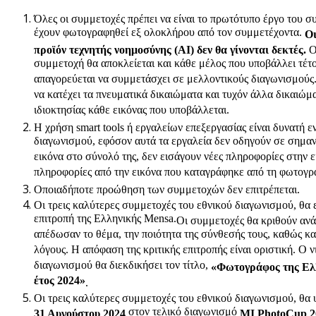
Όλες οι συμμετοχές πρέπει να είναι το πρωτότυπο έργο του σ
έχουν φωτογραφηθεί εξ ολοκλήρου από τον συμμετέχοντα.
Οι
προϊόν τεχνητής νοημοσύνης (ΑΙ)
δεν θα γίνονται δεκτές.
Ο
συμμετοχή θα αποκλείεται και κάθε μέλος που υποβάλλει τέτο
απαγορεύεται να συμμετάσχει σε μελλοντικούς διαγωνισμούς
να κατέχει τα πνευματικά δικαιώματα και τυχόν άλλα δικαιώμ
ιδιοκτησίας κάθε εικόνας που υποβάλλεται.
Η χρήση smart tools ή εργαλείων επεξεργασίας είναι δυνατή 
διαγωνισμού, εφόσον αυτά τα εργαλεία δεν οδηγούν σε σημαν
εικόνα στο σύνολό της, δεν εισάγουν νέες πληροφορίες στην ε
πληροφορίες από την εικόνα που καταγράφηκε από τη φωτογρ
Οποιαδήποτε προώθηση των συμμετοχών δεν επιτρέπεται.
Οι τρεις καλύτερες συμμετοχές του εθνικού διαγωνισμού, θα 
επιτροπή της Ελληνικής Mensa.
Οι συμμετοχές θα κριθούν αν
απέδωσαν το θέμα, την ποιότητα της σύνθεσής τους, καθώς κα
λόγους. Η απόφαση της κριτικής επιτροπής είναι οριστική. Ο ν
διαγωνισμού θα διεκδικήσει τον τίτλο,
«Φωτογράφος της Ελλ
έτος 2024»
.
Οι τρεις καλύτερες συμμετοχές του εθνικού διαγωνισμού, θα 
στον τελικό διαγωνισμό
31 Αυγούστου 2024
MI PhotoCup 2