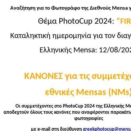
Αναζήτηση για το Φωτογράφο της Διεθνούς Mensa γ
Θέμα PhotoCup 2024:
“FI
Καταληκτική ημερομηνία για τον δια
Ελληνικής Mensa:
12
/0
8
/20
ΚΑΝΟΝΕΣ για τις συμμετέχ
εθνικές
Mensas (NMs
Οι συμμετέχοντες στο
PhotoCup
2024 της Ελληνικής
M
αποδεχτούν όλους τους κανόνες που αναφέρονται παρακάτ
φωτογραφίες
με e-mail στη διεύθυνση