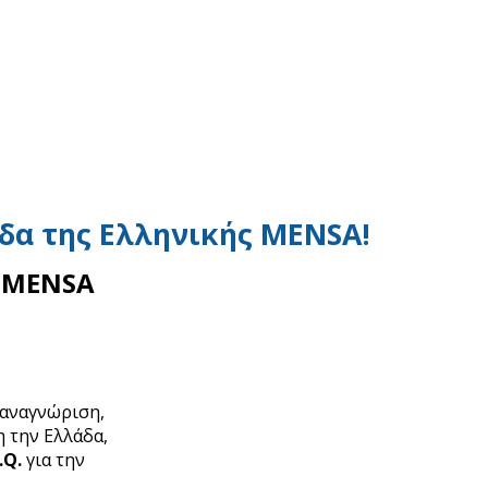
δα της Ελληνικής MENSA!
η MENSA
 αναγνώριση,
 την Ελλάδα,
.Q
.
για την