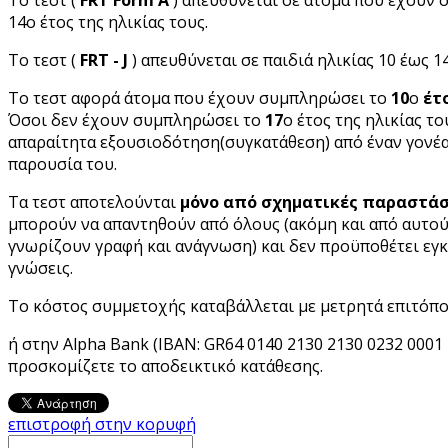
14ο έτος της ηλικίας τους.
Το τεστ (
FRT
- J
) απευθύνεται σε παιδιά ηλικίας 10 έως 1
Το τεστ αφορά άτομα που έχουν συμπληρώσει το
10
ο
έτ
Όσοι δεν έχουν συμπληρώσει το
17
ο έτος της ηλικίας το
απαραίτητα εξουσιοδότηση(συγκατάθεση) από έναν γονέα
παρουσία του.
Τα τεστ αποτελούνται
μόνο από σχηματικές παραστάσ
μπορούν να απαντηθούν από όλους (ακόμη και από αυτού
γνωρίζουν γραφή και ανάγνωση) και δεν προϋποθέτει εγ
γνώσεις.
Το κόστος συμμετοχής καταβάλλεται με μετρητά επιτόπο
ή στην Alpha Bank (IBAN: GR64 0140 2130 2130 0232 0001 
προσκομίζετε το αποδεικτικό κατάθεσης.
επιστροφή στην κορυφή