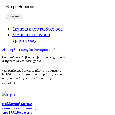
Να με θυμάσαι
Ξεχάσατε τον κωδικό σας;
Ξεχάσατε το όνομα
χρήστη σας;
Αίτηση δημιουργίας λογαριασμού
Παρακαλούμε λάβετε υπόψη ότι ο έλεγχος των
αιτήσεων θα χρειαστεί χρόνο.
Υπενθυμίζεται ότι για τα μέλη της ελληνικής
MENSA, το username είναι ο αριθμός μέλους
με
σας,
την διαχωριστική τελεία. (πχ:
.
2012
001)
Η Ελληνική MENSA
είναι ο εκπρόσωπος
της Ελλάδας στην