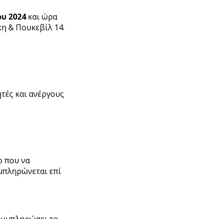
ου
2024
και ώρα
η & Πουκεβίλ 14.
ητές και ανέργους
ο που να
μπληρώνεται επί
 συμπληρώσει το