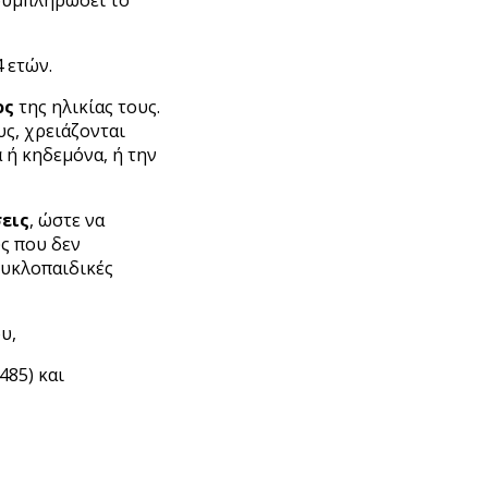
4 ετών.
ος
της ηλικίας τους.
υς, χρειάζονται
 ή κηδεμόνα, ή την
εις
, ώστε να
ς που δεν
κυκλοπαιδικές
υ,
485) και