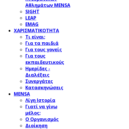
Αθλημάτων MENSA
SIGHT
LEAP
EMAG
ΧΑΡΙΣΜΑΤΙΚΟΤΗΤΑ
Τι είναι;
Για τα παιδιά
Για τους γονείς
Για τους
εκπαιδευτικούς
Ημερίδες -
Διαλέξεις
Συνεργάτες
Κατασκηνώσεις
MENSA
Λίγη Ιστορία
Γιατί να γίνω
μέλος;
Ο Οργανισμός
Διοίκηση