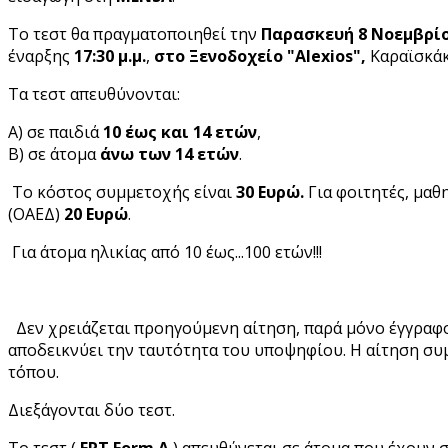
Το τεστ θα πραγματοποιηθεί την
Παρασκευή 8
Νοεμβρί
έναρξης
17:30 μ.μ.
,
στο Ξενοδοχείο "Alexios
",
Καραϊσκάκ
Τα τεστ απευθύνονται:
Α) σε παιδιά
10 έως και 14 ετών
,
Β) σε άτομα
άνω των 14 ετών
.
Το κόστος συμμετοχής είναι
30 Ευρώ.
Για φοιτητές, μαθ
(ΟΑΕΔ)
20 Ευρώ
.
Για άτομα ηλικίας από 10 έως...100 ετών!!!
Δεν χρειάζεται προηγούμενη αίτηση, παρά μόνο έγγραφ
αποδεικνύει την ταυτότητα του υποψηφίου. Η αίτηση συ
τόπου.
Διεξάγονται δύο τεστ.
Το τεστ (
FRT
Form
A
) απευθύνεται σε άτομα που έχουν