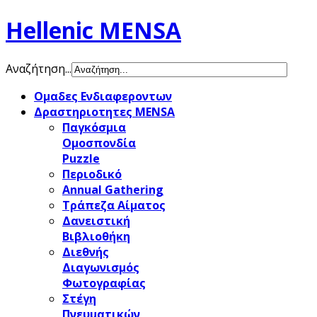
Hellenic MENSA
Αναζήτηση...
Ομαδες Ενδιαφεροντων
Δραστηριοτητες MENSA
Παγκόσμια
Ομοσπονδία
Puzzle
Περιοδικό
Annual Gathering
Τράπεζα Αίματος
Δανειστική
Βιβλιοθήκη
Διεθνής
Διαγωνισμός
Φωτογραφίας
Στέγη
Πνευματικών