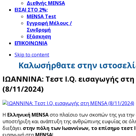
Διεθνής MENSA
ΕΙΣΑΙ ΣΤΟ 2%;
ΜΕΝSΑ Test
Εγγραφή Μέλους /
Συνδρομή
Εξάσκηση
ΕΠΙΚΟΙΝΩΝΙΑ
Skip to content
Καλωσήρθατε στην ιστοσελί
ΙΩΑΝΝΙΝΑ: Τεστ I.Q. εισαγωγής στ
(8/11/2024)
Η
Ελληνική MENSA
στο πλαίσιο των σκοπών της για την
υποστήριξη και ανάπτυξη της ανθρώπινης ευφυΐας σε όλη
διεξάγει
στην πόλη των Ιωαννίνων,
το επίσημο τεστ I
εισαγωγή στη
MENSA
!