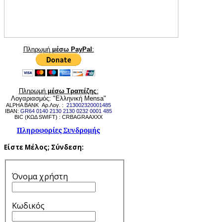
Πληρωμή
μέσω PayPal
:
Πληρωμή
μέσω Τραπέζης
:
Λογαριασμός: "Ελληνική Mensa"
ALPHA BANK Αρ.Λογ. :
213002320001485
IBAN:
GR64 0140 2130 2130 0232 0001 485
BIC (ΚΩΔ SWIFT) : CRBAGRAAXXX
Πληροφορίες Συνδρομής
Είστε Μέλος;
Σύνδεση:
Όνομα χρήστη
Κωδικός