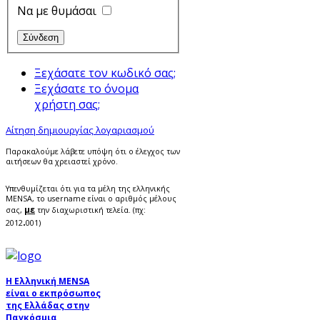
Να με θυμάσαι
Ξεχάσατε τον κωδικό σας;
Ξεχάσατε το όνομα
χρήστη σας;
Αίτηση δημιουργίας λογαριασμού
Παρακαλούμε λάβετε υπόψη ότι ο έλεγχος των
αιτήσεων θα χρειαστεί χρόνο.
Υπενθυμίζεται ότι για τα μέλη της ελληνικής
MENSA, το username είναι ο αριθμός μέλους
με
σας,
την διαχωριστική τελεία. (πχ:
.
2012
001)
Η Ελληνική MENSA
είναι ο εκπρόσωπος
της Ελλάδας στην
Παγκόσμια