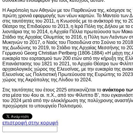
συλλεκτικό ενδιαφέρον για τους κατόχους αυτών.
Η Ακρόπολη των Αθηνών με τον Παρθενώνα της, κόσμησε τις τ
πρώτη χρονιά εφαρμογής των νέων καρτών. Το Μαντείο των Δ
στις ταυτότητες του 2011, η Κνωσσός με το ανάκτορό της το 2
Θέατρο της Επιδαύρου το 2013, η Ιερά Πόλη της Δήλου με τα
λιοντάρια της το 2014, η Αρχαία Πέλλα πρωτεύουσα των Μακε
Στάδιο της Αρχαίας Ολυμπίας το 2016, η Πύλη των Λεόντων 
Μυκηνών το 2017, ο Ναός του Ποσειδώνα στο Σούνιο το 2018
της Δωδώνης το 2019, το Στάδιο της Αρχαίας Μεσσήνης το 202
Γερμανού Georg Christian Perlberg (1806-1884) «Η μάχη της 
ευκαιρία του εορτασμού των 200 ετών από την κήρυξη της Ελ
Επανάστασης του 1821 το 2021, το Αρχαίο Θέατρο των Φιλίπ
αρχαιολογικός χώρος της Ελευσίνας, με την ευκαιρία της ανα
Ελευσίνας ως Πολιτιστική Πρωτεύουσα της Ευρώπης το 2023 
χώρος της Ακρόπολης της Λίνδου το 2024.
Στις ταυτότητες του έτους 2025 απεικονίζεται το
ανάκτορο τω
στα μέσα του 4ου αι. π.Χ., από τον Φίλιππο Β’, που εγκαινιάσ
του 2024 μετά από την ολοκλήρωση της πολύχρονης αναστήλ
προχώρησε το υπουργείο Πολιτισμού.
επιστροφή στην κορυφή