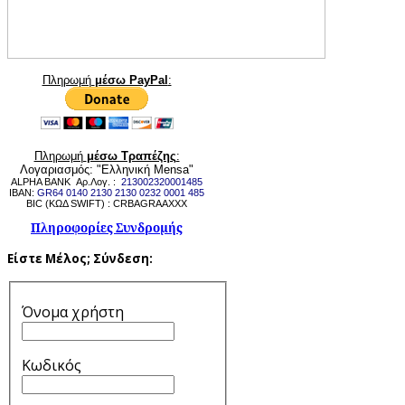
Πληρωμή
μέσω PayPal
:
Πληρωμή
μέσω Τραπέζης
:
Λογαριασμός: "Ελληνική Mensa"
ALPHA BANK Αρ.Λογ. :
213002320001485
IBAN:
GR64 0140 2130 2130 0232 0001 485
BIC (ΚΩΔ SWIFT) : CRBAGRAAXXX
Πληροφορίες Συνδρομής
Είστε Μέλος;
Σύνδεση:
Όνομα χρήστη
Κωδικός