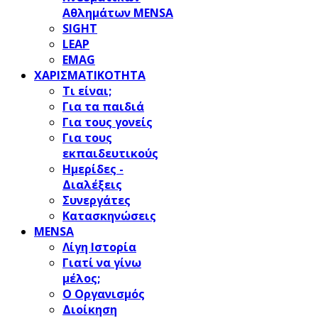
Αθλημάτων MENSA
SIGHT
LEAP
EMAG
ΧΑΡΙΣΜΑΤΙΚΟΤΗΤΑ
Τι είναι;
Για τα παιδιά
Για τους γονείς
Για τους
εκπαιδευτικούς
Ημερίδες -
Διαλέξεις
Συνεργάτες
Κατασκηνώσεις
MENSA
Λίγη Ιστορία
Γιατί να γίνω
μέλος;
Ο Οργανισμός
Διοίκηση