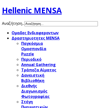
Hellenic MENSA
Αναζήτηση...
Ομαδες Ενδιαφεροντων
Δραστηριοτητες MENSA
Παγκόσμια
Ομοσπονδία
Puzzle
Περιοδικό
Annual Gathering
Τράπεζα Αίματος
Δανειστική
Βιβλιοθήκη
Διεθνής
Διαγωνισμός
Φωτογραφίας
Στέγη
Πνευματικών