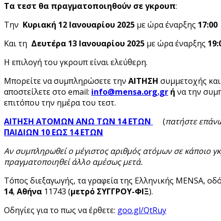
Τα τεστ θα πραγματοποιηθούν σε γκρουπ
:
Την
Κυριακή 12 Ιανουαρίου 2025
με ώρα έναρξης
17:00
Και τη
Δευτέρα 13
Ιανουαρίου 2025
με ώρα έναρξης
19:
Η επιλογή του γκρουπ είναι ελεύθερη.
Μπορείτε να συμπληρώσετε την
ΑΙΤΗΣΗ
συμμετοχής
και
αποστείλετε στο email:
info
@mensa
.org
.gr
ή
να την συμ
επιτόπου την ημέρα του τεστ.
ΑΙΤΗΣΗ ΑΤΟΜΩΝ ΑΝΩ ΤΩΝ 14 ΕΤΩΝ
(
πατήστε επάν
ΠΑΙΔΙΩΝ 10 ΕΩΣ 14 ΕΤΩΝ
Αν συμπληρωθεί ο μέγιστος αριθμός ατόμων σε κάποιο γκ
πραγματοποιηθεί άλλο αμέσως μετά.
Τόπος διεξαγωγής, τα γραφεία της Ελληνικής MENSA, οδ
14
,
Αθήνα
11743 (
μετρό ΣΥΓΓΡΟΥ-ΦΙΞ
).
Οδηγίες για το πως να έρθετε:
goo.gl/QtRuy