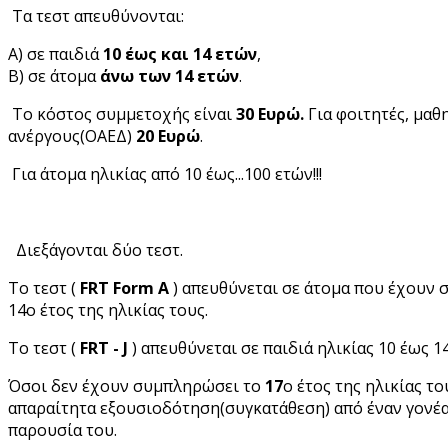
Τα τεστ απευθύνονται:
Α) σε παιδιά
10 έως και 14 ετών
,
Β) σε άτομα
άνω των 14 ετών
.
Το κόστος συμμετοχής είναι
30 Ευρώ.
Για φοιτητές, μαθ
ανέργους(ΟΑΕΔ)
20 Ευρώ
.
Για άτομα ηλικίας από 10 έως...100 ετών!!!
Διεξάγονται δύο τεστ.
Το τεστ (
FRT Form A
) απευθύνεται σε άτομα που έχουν
14ο έτος της ηλικίας τους.
Το τεστ (
FRT
- J
) απευθύνεται σε παιδιά ηλικίας 10 έως 1
Όσοι δεν έχουν συμπληρώσει το
17
ο έτος της ηλικίας το
απαραίτητα εξουσιοδότηση(συγκατάθεση) από έναν γονέα
παρουσία του.