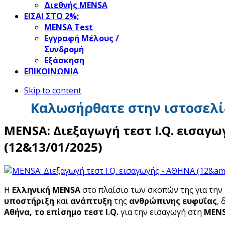
Διεθνής MENSA
ΕΙΣΑΙ ΣΤΟ 2%;
ΜΕΝSΑ Test
Εγγραφή Μέλους /
Συνδρομή
Εξάσκηση
ΕΠΙΚΟΙΝΩΝΙΑ
Skip to content
Καλωσήρθατε στην ιστοσελί
MENSA: Διεξαγωγή τεστ I.Q. εισαγ
(12&13/01/2025)
Η
Ελληνική MENSA
στο πλαίσιο των σκοπών της για την
υποστήριξη
και
ανάπτυξη
της
ανθρώπινης ευφυΐας
, 
Αθήνα,
το επίσημο τεστ I
.Q
.
για την εισαγωγή στη
MEN