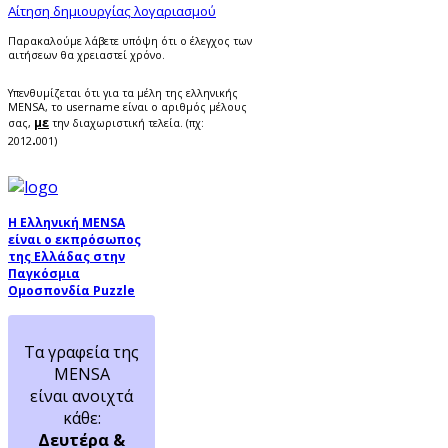
Αίτηση δημιουργίας λογαριασμού
Παρακαλούμε λάβετε υπόψη ότι ο έλεγχος των
αιτήσεων θα χρειαστεί χρόνο.
Υπενθυμίζεται ότι για τα μέλη της ελληνικής
MENSA, το username είναι ο αριθμός μέλους
με
σας,
την διαχωριστική τελεία. (πχ:
.
2012
001)
Η Ελληνική MENSA
είναι ο εκπρόσωπος
της Ελλάδας στην
Παγκόσμια
Ομοσπονδία Puzzle
Τα γραφεία της
MENSA
είναι ανοιχτά
κάθε:
Δευτέρα &