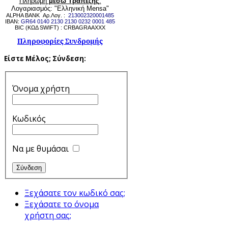
Πληρωμή
μέσω Τραπέζης
:
Λογαριασμός: "Ελληνική Mensa"
ALPHA BANK Αρ.Λογ. :
213002320001485
IBAN:
GR64 0140 2130 2130 0232 0001 485
BIC (ΚΩΔ SWIFT) : CRBAGRAAXXX
Πληροφορίες Συνδρομής
Είστε Μέλος;
Σύνδεση:
Όνομα χρήστη
Κωδικός
Να με θυμάσαι
Ξεχάσατε τον κωδικό σας;
Ξεχάσατε το όνομα
χρήστη σας;