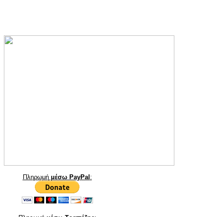
Πληρωμή
μέσω PayPal
: