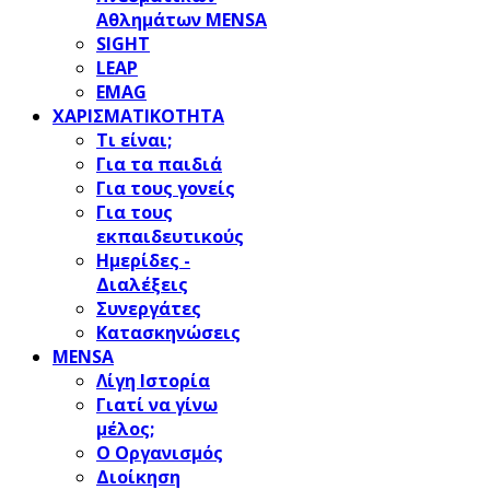
Αθλημάτων MENSA
SIGHT
LEAP
EMAG
ΧΑΡΙΣΜΑΤΙΚΟΤΗΤΑ
Τι είναι;
Για τα παιδιά
Για τους γονείς
Για τους
εκπαιδευτικούς
Ημερίδες -
Διαλέξεις
Συνεργάτες
Κατασκηνώσεις
MENSA
Λίγη Ιστορία
Γιατί να γίνω
μέλος;
Ο Οργανισμός
Διοίκηση