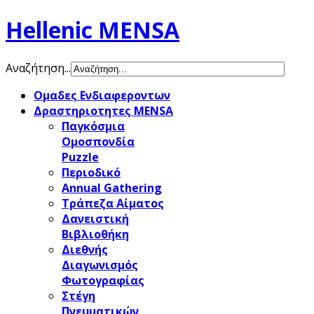
Hellenic MENSA
Αναζήτηση...
Ομαδες Ενδιαφεροντων
Δραστηριοτητες MENSA
Παγκόσμια
Ομοσπονδία
Puzzle
Περιοδικό
Annual Gathering
Τράπεζα Αίματος
Δανειστική
Βιβλιοθήκη
Διεθνής
Διαγωνισμός
Φωτογραφίας
Στέγη
Πνευματικών