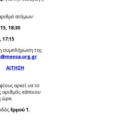
αριθμό ατόμων:
:15, 18:30
, 17:15
τη συμπλήρωση της
o
@mensa
.org
.gr
)
ΑΙΤΗΣΗ
φίους αρκεί να το
ς αριθμός κάποιου
η ώρα.
 οδός
Ερμού 1
,