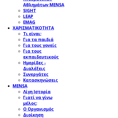
Αθλημάτων MENSA
SIGHT
LEAP
EMAG
ΧΑΡΙΣΜΑΤΙΚΟΤΗΤΑ
Τι είναι;
Για τα παιδιά
Για τους γονείς
Για τους
εκπαιδευτικούς
Ημερίδες -
Διαλέξεις
Συνεργάτες
Κατασκηνώσεις
MENSA
Λίγη Ιστορία
Γιατί να γίνω
μέλος;
Ο Οργανισμός
Διοίκηση