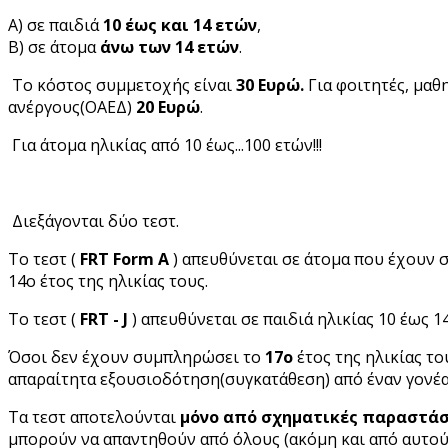
Α) σε παιδιά
10 έως και 14 ετών
,
Β) σε άτομα
άνω των 14 ετών
.
Το κόστος συμμετοχής είναι
30 Ευρώ.
Για φοιτητές, μαθ
ανέργους(ΟΑΕΔ)
20 Ευρώ
.
Για άτομα ηλικίας από 10 έως...100 ετών!!!
Διεξάγονται δύο τεστ.
Το τεστ (
FRT Form A
) απευθύνεται σε άτομα που έχουν
14ο έτος της ηλικίας τους.
Το τεστ (
FRT
- J
) απευθύνεται σε παιδιά ηλικίας 10 έως 1
Όσοι δεν έχουν συμπληρώσει το
17ο
έτος της ηλικίας το
απαραίτητα εξουσιοδότηση(συγκατάθεση) από έναν γονέα
Τα τεστ αποτελούνται
μόνο από σχηματικές παραστάσ
μπορούν να απαντηθούν από όλους (ακόμη και από αυτού