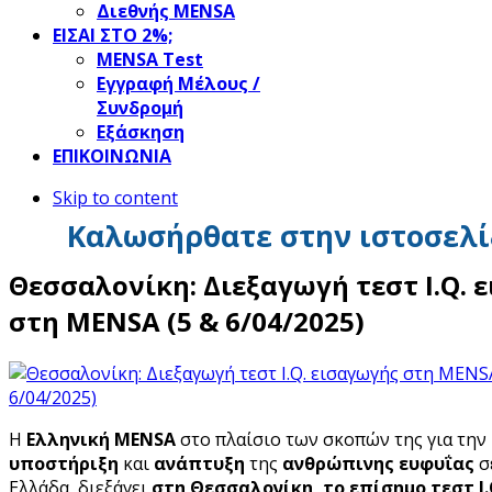
Διεθνής MENSA
ΕΙΣΑΙ ΣΤΟ 2%;
ΜΕΝSΑ Test
Εγγραφή Μέλους /
Συνδρομή
Εξάσκηση
ΕΠΙΚΟΙΝΩΝΙΑ
Skip to content
Καλωσήρθατε στην ιστοσελί
Θεσσαλονίκη: Διεξαγωγή τεστ I.Q. 
στη MENSA (5 & 6/04/2025)
Η
Ελληνική MENSA
στο πλαίσιο των σκοπών της για την
υποστήριξη
και
ανάπτυξη
της
ανθρώπινης ευφυΐας
σ
Ελλάδα, διεξάγει
στη Θεσσαλονίκη,
το επίσημο τεστ I