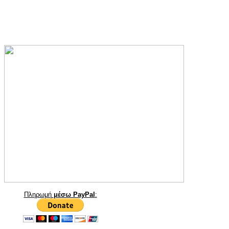
Πληρωμή
μέσω PayPal
: