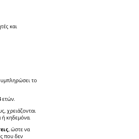
ητές και
 συμπληρώσει το
4 ετών.
υς, χρειάζονται
 ή κηδεμόνα.
εις
, ώστε να
ς που δεν