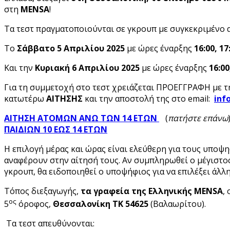
στη
MENSA
!
Τα τεστ πραγματοποιούνται σε γκρουπ με συγκεκριμένο 
Το
Σάββατο 5 Απριλίου 2025
με ώρες έναρξης
16:00, 17
Και την
Κυριακή 6 Απριλίου 2025
με ώρες έναρξης
16:00
Για τη συμμετοχή στο τεστ χρειάζεται ΠΡΟΕΓΓΡΑΦΗ με 
κατωτέρω
ΑΙΤΗΣΗΣ
και την αποστολή της στο email:
inf
ΑΙΤΗΣΗ ΑΤΟΜΩΝ ΑΝΩ ΤΩΝ 14 ΕΤΩΝ
(
πατήστε επάνω
ΠΑΙΔΙΩΝ 10 ΕΩΣ 14 ΕΤΩΝ
Η επιλογή μέρας και ώρας είναι ελεύθερη για τους υποψη
αναφέρουν στην αίτησή τους. Αν συμπληρωθεί ο μέγιστο
γκρουπ, θα ειδοποιηθεί ο υποψήφιος για να επιλέξει άλλ
Τόπος διεξαγωγής,
τα γραφεία της Ελληνικής MENSA
,
ος
5
όροφος,
Θεσσαλονίκη ΤΚ 54625
(Βαλαωρίτου).
Τα τεστ απευθύνονται: