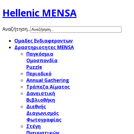
Hellenic MENSA
Αναζήτηση...
Ομαδες Ενδιαφεροντων
Δραστηριοτητες MENSA
Παγκόσμια
Ομοσπονδία
Puzzle
Περιοδικό
Annual Gathering
Τράπεζα Αίματος
Δανειστική
Βιβλιοθήκη
Διεθνής
Διαγωνισμός
Φωτογραφίας
Στέγη
Πνευματικών