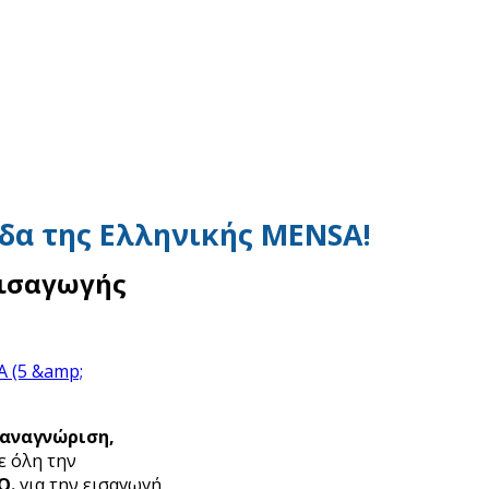
δα της Ελληνικής MENSA!
εισαγωγής
αναγνώριση,
ε όλη την
.Q
.
για την εισαγωγή