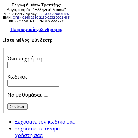
Πληρωμή
μέσω Τραπέζης
:
Λογαριασμός: "Ελληνική Mensa"
ALPHA BANK Αρ.Λογ. :
213002320001485
IBAN:
GR64 0140 2130 2130 0232 0001 485
BIC (ΚΩΔ SWIFT) : CRBAGRAAXXX
Πληροφορίες Συνδρομής
Είστε Μέλος;
Σύνδεση:
Όνομα χρήστη
Κωδικός
Να με θυμάσαι
Ξεχάσατε τον κωδικό σας;
Ξεχάσατε το όνομα
χρήστη σας;