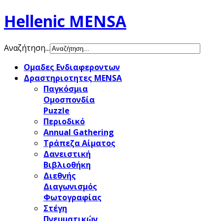
Hellenic MENSA
Αναζήτηση...
Ομαδες Ενδιαφεροντων
Δραστηριοτητες MENSA
Παγκόσμια
Ομοσπονδία
Puzzle
Περιοδικό
Annual Gathering
Τράπεζα Αίματος
Δανειστική
Βιβλιοθήκη
Διεθνής
Διαγωνισμός
Φωτογραφίας
Στέγη
Πνευματικών