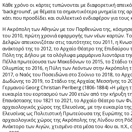
Κάθε χρόνο οι κάρτες τυπώνονται με διαφορετική απεικ
‘background’, με θέματα τα σημαντικότερα μνημεία της α
κάτι που προσδίδει και συλλεκτικό ενδιαφέρον για τους
Η Ακρόπολη των Αθηνών με τον Παρθενώνα της, κόσμησε
του 2010, πρώτη χρονιά εφαρμογής των νέων καρτών. Τ
Δελφών απεικονιζόταν στις ταυτότητες του 2011, η Κνωσ
ανάκτορό της το 2012, το Αρχαίο Θέατρο της Επιδαύρου τ
Πόλη της Δήλου με τα ολόγλυφα μαρμάρινα λιοντάρια της
Πέλλα πρωτεύουσα των Μακεδόνων το 2015, το Στάδιο τ
Ολυμπίας το 2016, η Πύλη των Λεόντων στην Ακρόπολη
2017, ο Ναός του Ποσειδώνα στο Σούνιο το 2018, το Αρχ
Δωδώνης το 2019, το Στάδιο της Αρχαίας Μεσσήνης το 20
Γερμανού Georg Christian Perlberg (1806-1884) «Η μάχη 
ευκαιρία του εορτασμού των 200 ετών από την κήρυξη τ
Επανάστασης του 1821 το 2021, το Αρχαίο Θέατρο των Φι
αρχαιολογικός χώρος της Ελευσίνας, με την ευκαιρία τη
Ελευσίνας ως Πολιτιστική Πρωτεύουσα της Ευρώπης το 2
αρχαιολογικός χώρος της Ακρόπολης της Λίνδου στη Ρόδ
Ανάκτορο των Αιγών, χτισμένο στα μέσα του 4ου αι. π.Χ., 