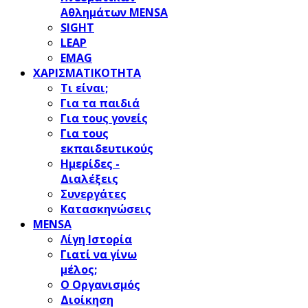
Αθλημάτων MENSA
SIGHT
LEAP
EMAG
ΧΑΡΙΣΜΑΤΙΚΟΤΗΤΑ
Τι είναι;
Για τα παιδιά
Για τους γονείς
Για τους
εκπαιδευτικούς
Ημερίδες -
Διαλέξεις
Συνεργάτες
Κατασκηνώσεις
MENSA
Λίγη Ιστορία
Γιατί να γίνω
μέλος;
Ο Οργανισμός
Διοίκηση