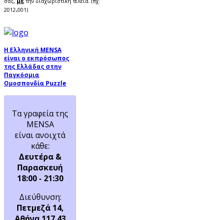
με
σας,
την διαχωριστική τελεία. (πχ:
.
2012
001)
Η Ελληνική MENSA
είναι ο εκπρόσωπος
της Ελλάδας στην
Παγκόσμια
Ομοσπονδία Puzzle
Τα γραφεία της
MENSA
είναι ανοιχτά
κάθε:
Δευτέρα &
Παρασκευή
18:00 - 21:30
Διεύθυνση:
Πετμεζά 14,
Αθήνα 117 43