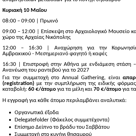
Κυριακή 10
Μαΐου
08:00 – 09:00 | Πρωινό
09:00 – 12:00 | Επίσκεψη στο Αρχαιολογικό Μουσείο κα
χώρο της Αρχαίας Νικόπολης
12:00 – 16:30 | Αναχώρηση για την Κορωνησία
Αμβρακικού -
Μεσημεριανό φαγητό ή καφές
16:30 | Επιστροφή στην Αθήνα με ενδιάμεση στάση –
Ανανέωση του ραντεβού για το 2027
Για την συμμετοχή στο Annual Gathering, είναι
απαρ
(registration)
με την συμπλήρωση της ειδικής φόρμας
καταβολή:
60 €/άτομο
για τα μέλη και
70 €/άτομο
για τ
Η εγγραφή για κάθε άτομο περιλαμβάνει αναλυτικά:
Οργανωτικά έξοδα
Delegate
folder
(Φάκελος συμμετέχοντα)
Επίσημο Δείπνο το βράδυ του Σαββάτου
Συμμετοχή στο κυνήγι θησαυρού