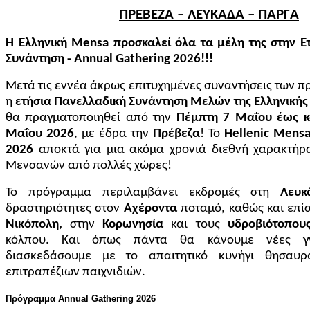
ΠΡΕΒΕΖΑ – ΛΕΥΚΑΔΑ – ΠΑΡΓΑ
Η Ελληνική Mensa προσκαλεί όλα τα μέλη της στην Ε
Συνάντηση - Annual Gathering 2026!!!
Μετά τις εννέα άκρως επιτυχημένες συναντήσεις των 
η
ετήσια Πανελλαδική Συνάντηση Μελών της Ελληνική
θα πραγματοποιηθεί από την
Πέμπτη 7 Μαΐου έως κ
Μαΐου 2026
, με έδρα την
Πρέβεζα
! Το
Hellenic Mensa
2026
αποκτά για μια ακόμα χρονιά διεθνή χαρακτήρ
Μενσανών από πολλές χώρες!
Το πρόγραμμα περιλαμβάνει εκδρομές στη
Λευκ
δραστηριότητες στον
Αχέροντα
ποταμό, καθώς και επί
Νικόπολη,
στην
Κορωνησία
και τους
υδροβιότοπο
κόλπου. Και όπως πάντα θα κάνουμε νέες γν
διασκεδάσουμε με το απαιτητικό κυνήγι θησαυρ
επιτραπέζιων παιχνιδιών.
Πρόγραμμα Annual Gathering 2026