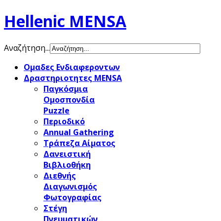
Hellenic MENSA
Αναζήτηση...
Ομαδες Ενδιαφεροντων
Δραστηριοτητες MENSA
Παγκόσμια
Ομοσπονδία
Puzzle
Περιοδικό
Annual Gathering
Τράπεζα Αίματος
Δανειστική
Βιβλιοθήκη
Διεθνής
Διαγωνισμός
Φωτογραφίας
Στέγη
Πνευματικών