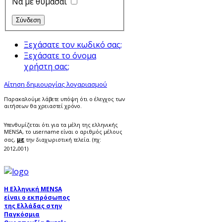
Να με θυμάσαι
Ξεχάσατε τον κωδικό σας;
Ξεχάσατε το όνομα
χρήστη σας;
Αίτηση δημιουργίας λογαριασμού
Παρακαλούμε λάβετε υπόψη ότι ο έλεγχος των
αιτήσεων θα χρειαστεί χρόνο.
Υπενθυμίζεται ότι για τα μέλη της ελληνικής
MENSA, το username είναι ο αριθμός μέλους
με
σας,
την διαχωριστική τελεία. (πχ:
.
2012
001)
Η Ελληνική MENSA
είναι ο εκπρόσωπος
της Ελλάδας στην
Παγκόσμια