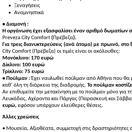
Ξεναγήσεις
Αναμνηστικά
• Διαμονή :
Η οργάνωση έχει εξασφαλίσει έναν αριθμό δωματίων σ
Preveza
City Comfort
(
Πρέβεζα
)
.
Για τρεις διανυκτερεύσεις (ανά άτομο) με πρωινό, στο
City Comfort
(Πρέβεζα)
οι τιμές είναι οι ακόλουθες:
Μονόκλινο:
170
ευρώ
Δίκλινο:
100
ευρώ
Τρίκλινο:
75
ευρώ
• Πούλμαν :
Έχει ναυλωθεί πούλμαν από Αθήνα που θα 
καθ’ όλη τη διάρκεια της διαδρομής.
Το πούλμαν κοστίζ
Αν επιθυμείτε την μετακίνηση με το πούλμαν μόνο για τ
Λευκάδας, Αχέροντα
και
Πάργ
ας
(Παρασκευή και Σάββα
ευρώ,
εφόσον υπάρχουν ελεύθερες θέσεις.
Άλλες χρεώσεις
• Μουσεία, Αξιοθέατα, συμμετοχή στις δραστηριότητες 