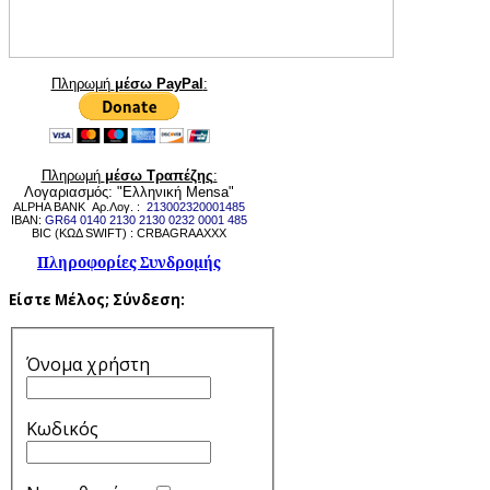
Πληρωμή
μέσω PayPal
:
Πληρωμή
μέσω Τραπέζης
:
Λογαριασμός: "Ελληνική Mensa"
ALPHA BANK Αρ.Λογ. :
213002320001485
IBAN:
GR64 0140 2130 2130 0232 0001 485
BIC (ΚΩΔ SWIFT) : CRBAGRAAXXX
Πληροφορίες Συνδρομής
Είστε Μέλος;
Σύνδεση:
Όνομα χρήστη
Κωδικός