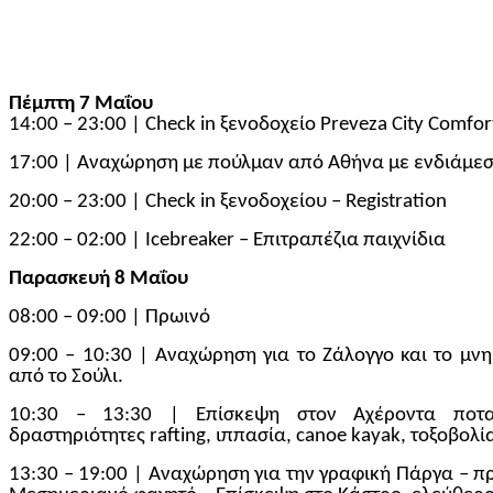
Πέμπτη 7
Μαΐου
14:00 – 23:00 | Check in ξενοδοχείο
Preveza City Comfor
17:00 | Αναχώρηση με πούλμαν από Αθήνα με ενδιάμε
20:00 – 23:00 | Check in ξενοδοχείου – Registration
22:
0
0 – 02:00 |
Icebreaker
– Επιτραπέζια παιχνίδια
Παρασκευή 8
Μαΐου
08:00 – 09:00 | Πρωινό
09:00 – 10:30 | Αναχώρηση για το Ζάλογγο και το μν
από το Σούλι.
10
:
3
0 – 1
3
:
3
0 | Επίσκεψη στον Αχέροντα ποταμ
δραστηριότητες rafting, ιππασία, canoe kayak, τοξοβολί
13:30 – 19:00 | Αναχώρηση για την γραφική Πάργα –
πρ