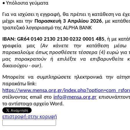
• Υπόλοιπα γεύματα
Για να ισχύσει η εγγραφή, θα πρέπει η κατάθεση να έχ
μέχρι και την
Παρασκευή 3 Απριλίου 2026
, με κατάθε
τραπεζικό λογαριασμό της ALPHA BANK
IBAN:
GR64 0140 2130 2130 0232 0001 485
, ή με κατ
γραφεία μας
(Αν κάνετε την κατάθεση μέσω 
παρακαλούμε όπως προσθέσετε τέσσερα (4) ευρώ για 
μας παρακρατούν ή επιλέξτε να επιβαρυνθείτε 
δικαιούχου - our)
.
Μπορείτε να συμπληρώσετε ηλεκτρονικά την αίτησ
παρακάτω link:
https://www.mensa.org.gr/index.php?option=com_rsf
στέλνοντας email στο
επισυνάπτον
το αντίστοιχο αρχείο Word.
επιστροφή στην κορυφή