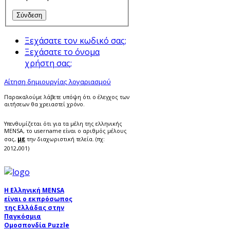
Ξεχάσατε τον κωδικό σας;
Ξεχάσατε το όνομα
χρήστη σας;
Αίτηση δημιουργίας λογαριασμού
Παρακαλούμε λάβετε υπόψη ότι ο έλεγχος των
αιτήσεων θα χρειαστεί χρόνο.
Υπενθυμίζεται ότι για τα μέλη της ελληνικής
MENSA, το username είναι ο αριθμός μέλους
με
σας,
την διαχωριστική τελεία. (πχ:
.
2012
001)
Η Ελληνική MENSA
είναι ο εκπρόσωπος
της Ελλάδας στην
Παγκόσμια
Ομοσπονδία Puzzle