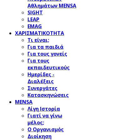
Αθλημάτων MENSA
SIGHT
LEAP
EMAG
ΧΑΡΙΣΜΑΤΙΚΟΤΗΤΑ
Τι είναι;
Για τα παιδιά
Για τους γονείς
Για τους
εκπαιδευτικούς
Ημερίδες -
Διαλέξεις
Συνεργάτες
Κατασκηνώσεις
MENSA
Λίγη Ιστορία
Γιατί να γίνω
μέλος;
Ο Οργανισμός
Διοίκηση