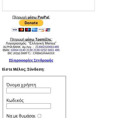
Πληρωμή
μέσω PayPal
:
Πληρωμή
μέσω Τραπέζης
:
Λογαριασμός: "Ελληνική Mensa"
ALPHA BANK Αρ.Λογ. :
213002320001485
IBAN:
GR64 0140 2130 2130 0232 0001 485
BIC (ΚΩΔ SWIFT) : CRBAGRAAXXX
Πληροφορίες Συνδρομής
Είστε Μέλος;
Σύνδεση:
Όνομα χρήστη
Κωδικός
Να με θυμάσαι