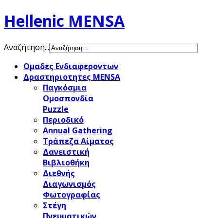
Hellenic MENSA
Αναζήτηση...
Ομαδες Ενδιαφεροντων
Δραστηριοτητες MENSA
Παγκόσμια
Ομοσπονδία
Puzzle
Περιοδικό
Annual Gathering
Τράπεζα Αίματος
Δανειστική
Βιβλιοθήκη
Διεθνής
Διαγωνισμός
Φωτογραφίας
Στέγη
Πνευματικών