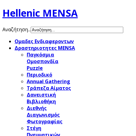
Hellenic MENSA
Αναζήτηση...
Ομαδες Ενδιαφεροντων
Δραστηριοτητες MENSA
Παγκόσμια
Ομοσπονδία
Puzzle
Περιοδικό
Annual Gathering
Τράπεζα Αίματος
Δανειστική
Βιβλιοθήκη
Διεθνής
Διαγωνισμός
Φωτογραφίας
Στέγη
Πνευματικών