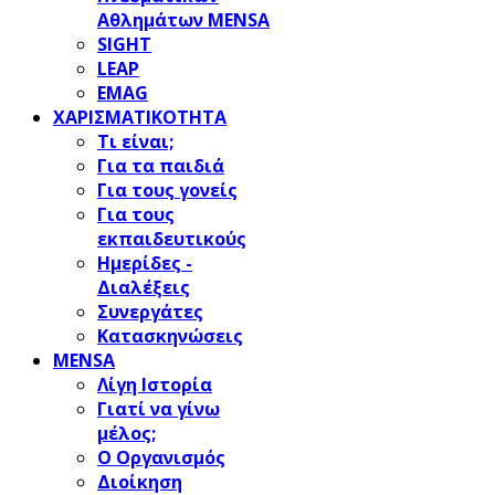
Αθλημάτων MENSA
SIGHT
LEAP
EMAG
ΧΑΡΙΣΜΑΤΙΚΟΤΗΤΑ
Τι είναι;
Για τα παιδιά
Για τους γονείς
Για τους
εκπαιδευτικούς
Ημερίδες -
Διαλέξεις
Συνεργάτες
Κατασκηνώσεις
MENSA
Λίγη Ιστορία
Γιατί να γίνω
μέλος;
Ο Οργανισμός
Διοίκηση