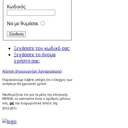
Κωδικός
Να με θυμάσαι
Ξεχάσατε τον κωδικό σας;
Ξεχάσατε το όνομα
χρήστη σας;
Αίτηση δημιουργίας λογαριασμού
Παρακαλούμε λάβετε υπόψη ότι ο έλεγχος των
αιτήσεων θα χρειαστεί χρόνο.
Υπενθυμίζεται ότι για τα μέλη της ελληνικής
MENSA, το username είναι ο αριθμός μέλους
με
σας,
την διαχωριστική τελεία. (πχ:
.
2012
001)