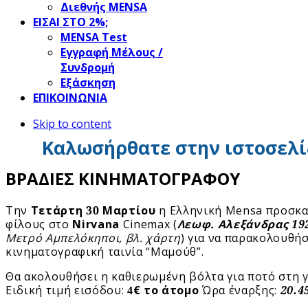
Διεθνής MENSA
ΕΙΣΑΙ ΣΤΟ 2%;
ΜΕΝSΑ Test
Εγγραφή Μέλους /
Συνδρομή
Εξάσκηση
ΕΠΙΚΟΙΝΩΝΙΑ
Skip to content
Καλωσήρθατε στην ιστοσελί
ΒΡΑΔΙΕΣ ΚΙΝΗΜΑΤΟΓΡΑΦΟΥ
Την
Τετάρτη
30
Μαρτίου
η Ελληνική
Mensa
προσκα
φίλους στο
Nirvana
Cinemax
(
Λεωφ. Αλεξάνδρας
19
Μετρό Αμπελόκηποι, βλ. χάρτη
) για να παρακολουθή
κινηματογραφική ταινία “Μαμούθ”.
Θα ακολουθήσει η καθιερωμένη βόλτα για ποτό στη 
Ειδική τιμή εισόδου:
€
το άτομο
Ώρα έναρξης:
20.4
4