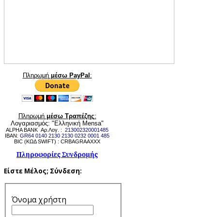
Πληρωμή
μέσω PayPal
:
Πληρωμή
μέσω Τραπέζης
:
Λογαριασμός: "Ελληνική Mensa"
ALPHA BANK Αρ.Λογ. :
213002320001485
IBAN:
GR64 0140 2130 2130 0232 0001 485
BIC (ΚΩΔ SWIFT) : CRBAGRAAXXX
Πληροφορίες Συνδρομής
Είστε Μέλος;
Σύνδεση:
Όνομα χρήστη