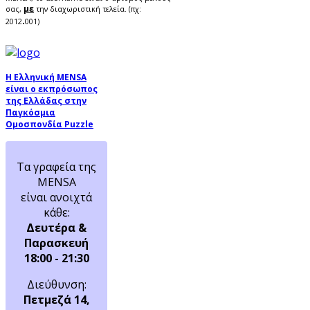
με
σας,
την διαχωριστική τελεία. (πχ:
.
2012
001)
Η Ελληνική MENSA
είναι ο εκπρόσωπος
της Ελλάδας στην
Παγκόσμια
Ομοσπονδία Puzzle
Τα γραφεία της
MENSA
είναι ανοιχτά
κάθε:
Δευτέρα &
Παρασκευή
18:00 - 21:30
Διεύθυνση:
Πετμεζά 14,