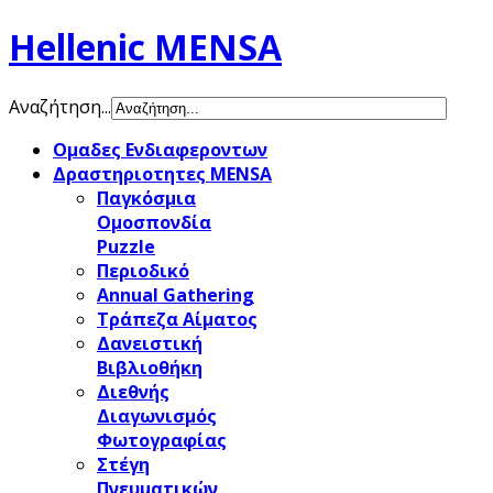
Hellenic MENSA
Αναζήτηση...
Ομαδες Ενδιαφεροντων
Δραστηριοτητες MENSA
Παγκόσμια
Ομοσπονδία
Puzzle
Περιοδικό
Annual Gathering
Τράπεζα Αίματος
Δανειστική
Βιβλιοθήκη
Διεθνής
Διαγωνισμός
Φωτογραφίας
Στέγη
Πνευματικών