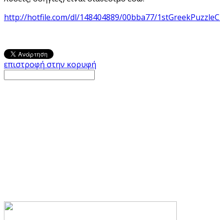
http://hotfile.com/dl/148404889/00bba77/1stGreekPuzzle
επιστροφή στην κορυφή