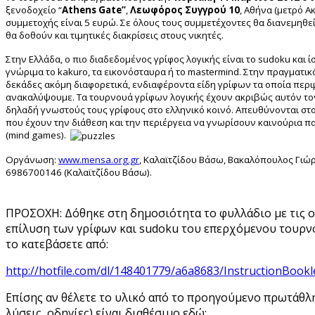
ξενοδοχείο “
Athens
Gate
”
,
Λεωφόρος Συγγρού 10
, Αθήνα (μετρό Α
συμμετοχής είναι 5 ευρώ. Σε όλους τους συμμετέχοντες θα διανεμηθεί
θα δοθούν και τιμητικές διακρίσεις στους νικητές.
Στην Ελλάδα, ο πιο διαδεδομένος γρίφος λογικής είναι το sudoku και 
γνώριμα το kakuro, τα εικονόσταυρα ή το mastermind. Στην πραγματι
δεκάδες ακόμη διαφορετικά, ενδιαφέροντα είδη γρίφων τα οποία περι
ανακαλύψουμε.
Τα τουρνουά γρίφων λογικής έχουν ακριβώς αυτόν το
δηλαδή γνωστούς τους γρίφους στο ελληνικό κοινό. Απευθύνονται στ
που έχουν την διάθεση και την περιέργεια να γνωρίσουν καινούρια πα
(mind games).
Οργάνωση:
www.mensa.org.gr
, Καλαϊτζίδου Βάσω, Βακαλόπουλος Γιώ
6986700146 (Καλαϊτζίδου Βάσω).
ΠΡΟΣΟΧΗ: Δόθηκε στη δημοσιότητα το φυλλάδιο με τις ο
επίλυση των γρίφων και sudoku του επερχόμενου τουρν
το κατεβάσετε από:
http://hotfile.com/dl/148401779/a6a8683/InstructionBookle
Επίσης αν θέλετε το υλικό από το προηγούμενο πρωτάθλη
λύσεις, οδηγίες) είναι διαθέσιμο εδώ: