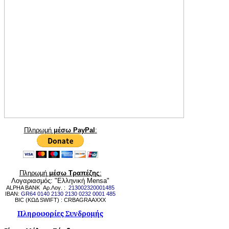
Πληρωμή
μέσω PayPal
:
Πληρωμή
μέσω Τραπέζης
:
Λογαριασμός: "Ελληνική Mensa"
ALPHA BANK Αρ.Λογ. :
213002320001485
IBAN:
GR64 0140 2130 2130 0232 0001 485
BIC (ΚΩΔ SWIFT) : CRBAGRAAXXX
Πληροφορίες Συνδρομής