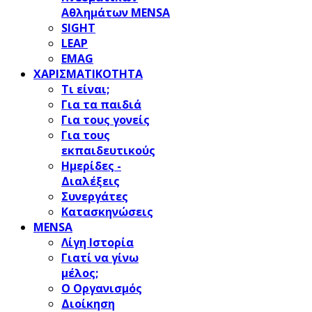
Αθλημάτων MENSA
SIGHT
LEAP
EMAG
ΧΑΡΙΣΜΑΤΙΚΟΤΗΤΑ
Τι είναι;
Για τα παιδιά
Για τους γονείς
Για τους
εκπαιδευτικούς
Ημερίδες -
Διαλέξεις
Συνεργάτες
Κατασκηνώσεις
MENSA
Λίγη Ιστορία
Γιατί να γίνω
μέλος;
Ο Οργανισμός
Διοίκηση