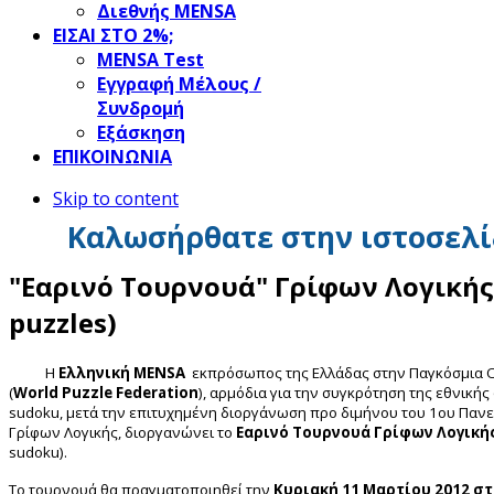
Διεθνής MENSA
ΕΙΣΑΙ ΣΤΟ 2%;
ΜΕΝSΑ Test
Εγγραφή Μέλους /
Συνδρομή
Εξάσκηση
ΕΠΙΚΟΙΝΩΝΙΑ
Skip to content
Καλωσήρθατε στην ιστοσελί
"Εαρινό Τουρνουά" Γρίφων Λογικής 
puzzles)
Η
Ελληνική MENSA
εκπρόσωπος της Ελλάδας στην Παγκόσμια 
(
World Puzzle Federation
), αρμόδια για την συγκρότηση της εθνική
sudoku, μετά την επιτυχημένη διοργάνωση προ διμήνου του 1ου Παν
Γρίφων Λογικής, διοργανώνει το
Εαρινό Τουρνουά Γρίφων Λογική
sudoku).
Το τουρνουά θα πραγματοποιηθεί την
Κυριακή 11 Μαρτίου 2012 στι