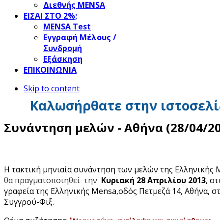
Διεθνής MENSA
ΕΙΣΑΙ ΣΤΟ 2%;
ΜΕΝSΑ Test
Εγγραφή Μέλους /
Συνδρομή
Εξάσκηση
ΕΠΙΚΟΙΝΩΝΙΑ
Skip to content
Καλωσήρθατε στην ιστοσελί
Συνάντηση μελών - Αθήνα (28/04/20
Η τακτική μηνιαία συνάντηση των μελών της Ελληνικής 
θα πραγματοποιηθεί την
Κυριακή
28
Απριλ
ίου 2013
, σ
γραφεία της Ελληνικής Mensa,οδός Πετμεζά 14, Αθήνα, 
Συγγρού-Φιξ.