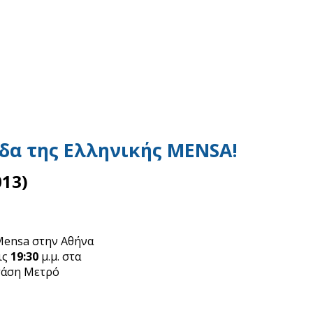
δα της Ελληνικής MENSA!
13)
Mensa στην Αθήνα
τις
19:30
μ.μ. στα
στάση Μετρό