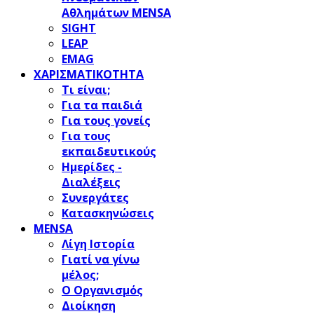
Αθλημάτων MENSA
SIGHT
LEAP
EMAG
ΧΑΡΙΣΜΑΤΙΚΟΤΗΤΑ
Τι είναι;
Για τα παιδιά
Για τους γονείς
Για τους
εκπαιδευτικούς
Ημερίδες -
Διαλέξεις
Συνεργάτες
Κατασκηνώσεις
MENSA
Λίγη Ιστορία
Γιατί να γίνω
μέλος;
Ο Οργανισμός
Διοίκηση