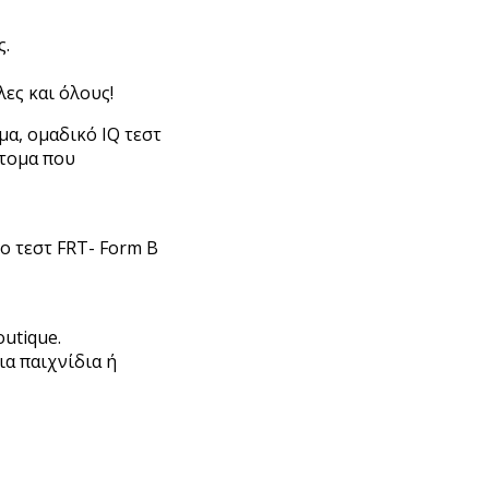
ς.
ες και όλους!
μα, ομαδικό IQ τεστ
άτομα που
ο τεστ FRT- Form B
utique.
α παιχνίδια ή