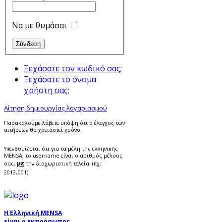
Να με θυμάσαι
Ξεχάσατε τον κωδικό σας;
Ξεχάσατε το όνομα
χρήστη σας;
Αίτηση δημιουργίας λογαριασμού
Παρακαλούμε λάβετε υπόψη ότι ο έλεγχος των
αιτήσεων θα χρειαστεί χρόνο.
Υπενθυμίζεται ότι για τα μέλη της ελληνικής
MENSA, το username είναι ο αριθμός μέλους
με
σας,
την διαχωριστική τελεία. (πχ:
.
2012
001)
Η Ελληνική MENSA
είναι ο εκπρόσωπος