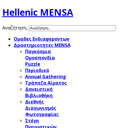
Hellenic MENSA
Αναζήτηση...
Ομαδες Ενδιαφεροντων
Δραστηριοτητες MENSA
Παγκόσμια
Ομοσπονδία
Puzzle
Περιοδικό
Annual Gathering
Τράπεζα Αίματος
Δανειστική
Βιβλιοθήκη
Διεθνής
Διαγωνισμός
Φωτογραφίας
Στέγη
Πνευματικών