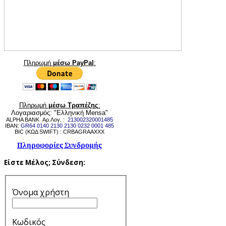
Πληρωμή
μέσω PayPal
:
Πληρωμή
μέσω Τραπέζης
:
Λογαριασμός: "Ελληνική Mensa"
ALPHA BANK Αρ.Λογ. :
213002320001485
IBAN:
GR64 0140 2130 2130 0232 0001 485
BIC (ΚΩΔ SWIFT) : CRBAGRAAXXX
Πληροφορίες Συνδρομής
Είστε Μέλος;
Σύνδεση:
Όνομα χρήστη
Κωδικός