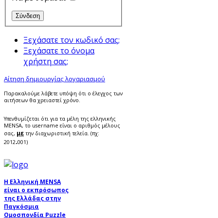
Ξεχάσατε τον κωδικό σας;
Ξεχάσατε το όνομα
χρήστη σας;
Αίτηση δημιουργίας λογαριασμού
Παρακαλούμε λάβετε υπόψη ότι ο έλεγχος των
αιτήσεων θα χρειαστεί χρόνο.
Υπενθυμίζεται ότι για τα μέλη της ελληνικής
MENSA, το username είναι ο αριθμός μέλους
με
σας,
την διαχωριστική τελεία. (πχ:
.
2012
001)
Η Ελληνική MENSA
είναι ο εκπρόσωπος
της Ελλάδας στην
Παγκόσμια
Ομοσπονδία Puzzle