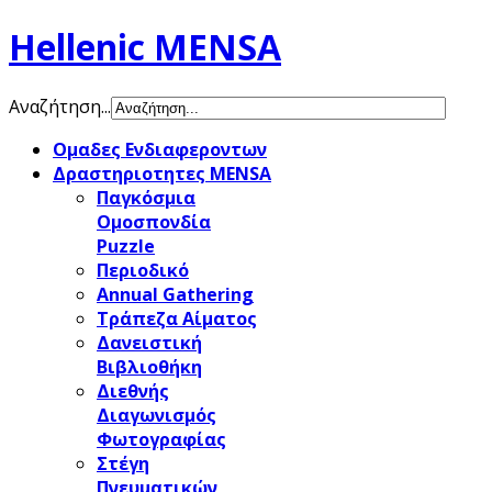
Hellenic MENSA
Αναζήτηση...
Ομαδες Ενδιαφεροντων
Δραστηριοτητες MENSA
Παγκόσμια
Ομοσπονδία
Puzzle
Περιοδικό
Annual Gathering
Τράπεζα Αίματος
Δανειστική
Βιβλιοθήκη
Διεθνής
Διαγωνισμός
Φωτογραφίας
Στέγη
Πνευματικών