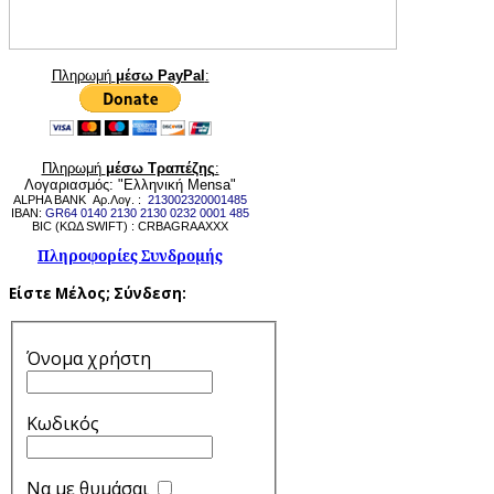
Πληρωμή
μέσω PayPal
:
Πληρωμή
μέσω Τραπέζης
:
Λογαριασμός: "Ελληνική Mensa"
ALPHA BANK Αρ.Λογ. :
213002320001485
IBAN:
GR64 0140 2130 2130 0232 0001 485
BIC (ΚΩΔ SWIFT) : CRBAGRAAXXX
Πληροφορίες Συνδρομής
Είστε Μέλος;
Σύνδεση:
Όνομα χρήστη
Κωδικός
Να με θυμάσαι