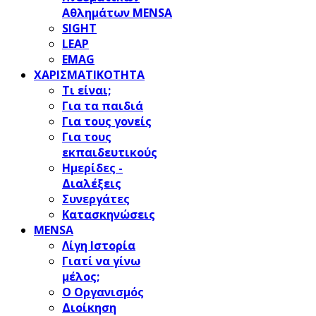
Αθλημάτων MENSA
SIGHT
LEAP
EMAG
ΧΑΡΙΣΜΑΤΙΚΟΤΗΤΑ
Τι είναι;
Για τα παιδιά
Για τους γονείς
Για τους
εκπαιδευτικούς
Ημερίδες -
Διαλέξεις
Συνεργάτες
Κατασκηνώσεις
MENSA
Λίγη Ιστορία
Γιατί να γίνω
μέλος;
Ο Οργανισμός
Διοίκηση