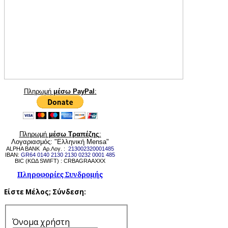
Πληρωμή
μέσω PayPal
:
Πληρωμή
μέσω Τραπέζης
:
Λογαριασμός: "Ελληνική Mensa"
ALPHA BANK Αρ.Λογ. :
213002320001485
IBAN:
GR64 0140 2130 2130 0232 0001 485
BIC (ΚΩΔ SWIFT) : CRBAGRAAXXX
Πληροφορίες Συνδρομής
Είστε Μέλος;
Σύνδεση:
Όνομα χρήστη