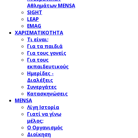
Αθλημάτων MENSA
SIGHT
LEAP
EMAG
ΧΑΡΙΣΜΑΤΙΚΟΤΗΤΑ
Τι είναι;
Για τα παιδιά
Για τους γονείς
Για τους
εκπαιδευτικούς
Ημερίδες -
Διαλέξεις
Συνεργάτες
Κατασκηνώσεις
MENSA
Λίγη Ιστορία
Γιατί να γίνω
μέλος;
Ο Οργανισμός
Διοίκηση