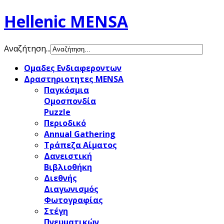
Hellenic MENSA
Αναζήτηση...
Ομαδες Ενδιαφεροντων
Δραστηριοτητες MENSA
Παγκόσμια
Ομοσπονδία
Puzzle
Περιοδικό
Annual Gathering
Τράπεζα Αίματος
Δανειστική
Βιβλιοθήκη
Διεθνής
Διαγωνισμός
Φωτογραφίας
Στέγη
Πνευματικών