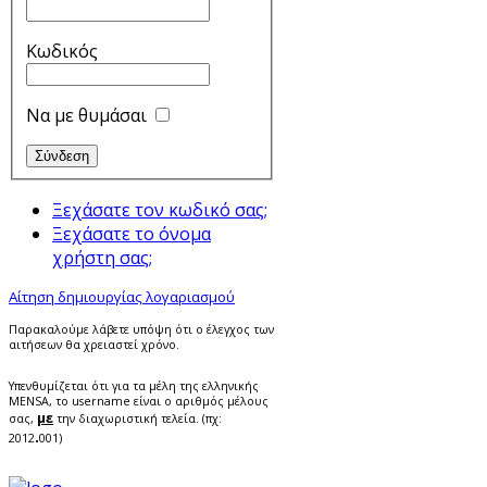
Κωδικός
Να με θυμάσαι
Ξεχάσατε τον κωδικό σας;
Ξεχάσατε το όνομα
χρήστη σας;
Αίτηση δημιουργίας λογαριασμού
Παρακαλούμε λάβετε υπόψη ότι ο έλεγχος των
αιτήσεων θα χρειαστεί χρόνο.
Υπενθυμίζεται ότι για τα μέλη της ελληνικής
MENSA, το username είναι ο αριθμός μέλους
με
σας,
την διαχωριστική τελεία. (πχ:
.
2012
001)