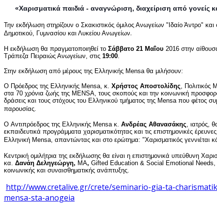
«Χαρισματικά παιδιά - αναγνώριση, διαχείριση από γονείς κ
Την εκδήλωση στηρίζουν ο Σκακιστικός όμιλος Ανωγείων "Ιδαίο Άντρο" και 
.
Δημοτικού, Γυμνασίου και Λυκείου Ανωγείων
Η εκδήλωση θα πραγματοποιηθεί το
Σάββατο 21
Μαΐου
2016 στην αίθουσ
Τράπεζα Πειραιώς Ανωγείων, στις
19:00
.
Στην εκδήλωση από μέρους της Ελληνικής Mensa θα μιλήσουν:
Ο Πρόεδρος της Ελληνικής Mensa, κ.
Χρήστος Αποστολίδης
, Πολιτικός 
στα 70 χρόνια ζωής της MENSA, τους σκοπούς και την κοινωνική προσφορά 
δράσεις και τους στόχους του Ελληνικού τμήματος της Mensa που φέτος σ
παρουσίας.
Ο Αντιπρόεδρος της Ελληνικής Mensa κ.
Ανδρέας Αθανασάκης
, ιατρός, 
εκπαιδευτικά προγράμματα χαρισματικότητας και τις επιστημονικές έρευνες
Ελληνική Mensa, απαντώντας και στο ερώτημα: "
Χαρισματικός γεννιέται κά
Κεντρική ομιλήτρια της εκδήλωσης θα είναι η επιστημονικά υπεύθυνη Χαρι
κα.
Δανάη Δεληγεώργη,
ΜΑ
,
Gifted Εducation & Social Emotional Need
κοινωνικής και συναισθηματικής ανάπτυξης.
http://www.cretalive.gr/crete/seminario-gia-ta-charismati
mensa-sta-anogeia