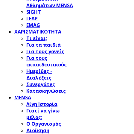
Αθλημάτων MENSA
SIGHT
LEAP
EMAG
ΧΑΡΙΣΜΑΤΙΚΟΤΗΤΑ
Τι είναι;
Για τα παιδιά
Για τους γονείς
Για τους
εκπαιδευτικούς
Ημερίδες -
Διαλέξεις
Συνεργάτες
Κατασκηνώσεις
MENSA
Λίγη Ιστορία
Γιατί να γίνω
μέλος;
Ο Οργανισμός
Διοίκηση