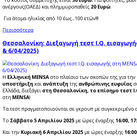
Το κόστος συμμετοχής είναι
30 Ευρώ.
Για φοιτητές, μαθη
ανέργους(ΟΑΕΔ) και πλημμυροπαθείς
20 Ευρώ
.
Για άτομα ηλικίας από 10 έως...100 ετών!!!
Περισσότερα
Θεσσαλονίκη: Διεξαγωγή τεστ I.Q. εισαγωγή
& 6/04/2025)
Η
Ελληνική MENSA
στο πλαίσιο των σκοπών της για την
υποστήριξη
και
ανάπτυξη
της
ανθρώπινης ευφυΐας
σ
Ελλάδα, διεξάγει
στη Θεσσαλονίκη,
το επίσημο τεστ I
στη
MENSA
!
Τα τεστ πραγματοποιούνται σε γκρουπ με συγκεκριμένο 
Το
Σάββατο 5 Απριλίου 2025
με ώρες έναρξης
16:00, 17
Και την
Κυριακή 6 Απριλίου 2025
με ώρες έναρξης
16:00