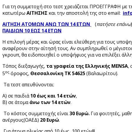
Για τη συμμετοχή στο τεστ χρειάζεται ΠΡΟΕΓΓΡΑΦΗ με 
κατωτέρω
ΑΙΤΗΣΗΣ
και την αποστολή της στο email:
inf
ΑΙΤΗΣΗ ΑΤΟΜΩΝ ΑΝΩ ΤΩΝ 14 ΕΤΩΝ
(
πατήστε επάνω
ΠΑΙΔΙΩΝ 10 ΕΩΣ 14 ΕΤΩΝ
Η επιλογή μέρας και ώρας είναι ελεύθερη για τους υποψη
αναφέρουν στην αίτησή τους. Αν συμπληρωθεί ο μέγιστο
γκρουπ, θα ειδοποιηθεί ο υποψήφιος για να επιλέξει άλλ
Τόπος διεξαγωγής,
τα γραφεία της Ελληνικής MENSA
,
ος
5
όροφος,
Θεσσαλονίκη ΤΚ 54625
(Βαλαωρίτου).
Τα τεστ απευθύνονται:
Α) σε παιδιά
10 έως και 14 ετών
,
Β) σε άτομα
άνω των 14 ετών
.
Το κόστος συμμετοχής είναι
30 Ευρώ.
Για φοιτητές, μαθ
ανέργους(ΟΑΕΔ)
20 Ευρώ
.
Για άτομα ηλικίας από 10 έως...100 ετών!!!