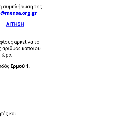
τη συμπλήρωση της
o
@mensa
.org
.gr
)
ΑΙΤΗΣΗ
φίους αρκεί να το
ς αριθμός κάποιου
η ώρα.
 οδός
Ερμού 1
,
ητές και