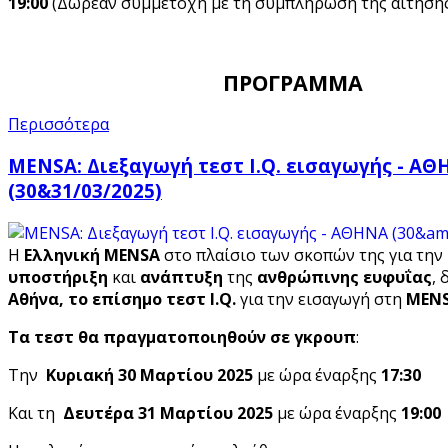
19:00
(Δωρεάν συμμετοχή με τη συμπλήρωση της αίτησης
ΠΡΟΓΡΑΜΜΑ
Περισσότερα
MENSA: Διεξαγωγή τεστ I.Q. εισαγωγής - Α
(30&31/03/2025)
Η
Ελληνική MENSA
στο πλαίσιο των σκοπών της για την
υποστήριξη
και
ανάπτυξη
της
ανθρώπινης ευφυΐας
, 
Αθήνα,
το επίσημο τεστ I
.Q
.
για την εισαγωγή στη
MEN
Τα τεστ θα πραγματοποιηθούν σε γκρουπ
:
Την
Κυριακή 30 Μαρτίου 2025
με ώρα έναρξης
17:30
Και τη
Δευτέρα 31
Μαρτίου 2025
με ώρα έναρξης
19:00