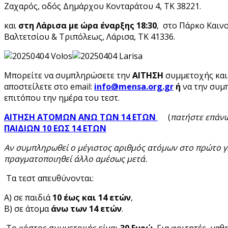
Ζαχαρός, οδός Δημάρχου Κονταράτου 4, ΤΚ 38221.
και
στη Λάρισα με ώρα έναρξης
18:30
, στο Πάρκο Καινο
Βαλτετσίου & Τριπόλεως, Λάρισα, ΤΚ 41336.
Μπορείτε να συμπληρώσετε την
ΑΙΤΗΣΗ
συμμετοχής
και
αποστείλετε στο email:
info
@mensa
.org
.gr
ή
να την συμ
επιτόπου την ημέρα του τεστ.
ΑΙΤΗΣΗ ΑΤΟΜΩΝ ΑΝΩ ΤΩΝ 14 ΕΤΩΝ
(
πατήστε επάν
ΠΑΙΔΙΩΝ 10 ΕΩΣ 14 ΕΤΩΝ
Αν συμπληρωθεί ο μέγιστος αριθμός ατόμων στο πρώτο γ
πραγματοποιηθεί άλλο αμέσως μετά.
Τα τεστ απευθύνονται:
Α) σε παιδιά
10 έως και 14 ετών
,
Β) σε άτομα
άνω των 14 ετών
.