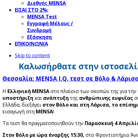
Διεθνής MENSA
ΕΙΣΑΙ ΣΤΟ 2%;
ΜΕΝSΑ Test
Εγγραφή Μέλους /
Συνδρομή
Εξάσκηση
ΕΠΙΚΟΙΝΩΝΙΑ
Skip to content
Καλωσήρθατε στην ιστοσελί
Θεσσαλία: MENSA I.Q. τεστ σε Βόλο & Λάρισα
Η
Ελληνική MENSA
στο πλαίσιο των σκοπών της για την
υποστήριξη
και
ανάπτυξη
της
ανθρώπινης ευφυΐας
σ
Ελλάδα, διεξάγει
στον Βόλο και στη Λάρισα, το επίσημο
εισαγωγή στη
MENSA
!
Τα τεστ θα πραγματοποιηθούν την
Παρασκευή 4 Απριλίο
Στον Βόλο με ώρα έναρξης 15:30,
στο Φροντιστήριο Ά