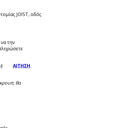
τομίας JOIST, οδός
 να την
πληρώσετε
ω
)
ΑΙΤΗΣΗ
κρουπ, θα