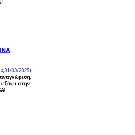
).
ΘΗΝΑ
αναγνώριση,
διεξάγει
στην
SA
!