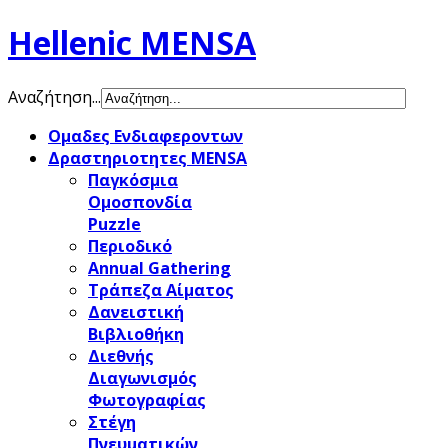
Hellenic MENSA
Αναζήτηση...
Ομαδες Ενδιαφεροντων
Δραστηριοτητες MENSA
Παγκόσμια
Ομοσπονδία
Puzzle
Περιοδικό
Annual Gathering
Τράπεζα Αίματος
Δανειστική
Βιβλιοθήκη
Διεθνής
Διαγωνισμός
Φωτογραφίας
Στέγη
Πνευματικών