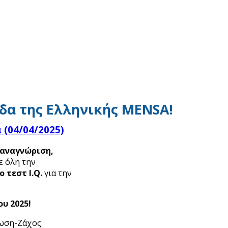
δα της Ελληνικής MENSA!
 (04/04/2025)
αναγνώριση,
ε όλη την
 τεστ I.Q.
για την
υ 2025!
νωση-Ζάχος