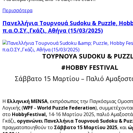
Περισσότερα
Πανελλήνια Τουρνουά Sudoku & Puzzle, Hobby
π.α.Ο.ΣΥ.,Γκάζι, Αθήνα (15/03/2025)
ΤΟΥΡΝΟΥΑ
SUDOKU
&
PUZZ
#
HOBBY FESTIVAL
Σάββατο 15 Μαρτίου – Παλιό Αμαξοστά
Η
Ελληνική MENSA
, εκπρόσωπος την Παγκόσμιας Ομοσ
Λογικής (
WPF - World Puzzle Federation
), συμμετέχοντα
στο
HobbyFestival,
14-16 Μαρτίου 2025, παλιό Αμαξοστάσ
Γκάζι,
οργανώνει Πανελλήνια Τουρνουά Sudoku & Puz
πραγματοποιηθούν το
Σάββατο 15 Μαρτίου 2025
, και
ώρ