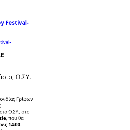
 Festival-
LE
σιο, Ο.ΣΥ.
πονδίας Γρίφων
ς
ιο Ο.ΣΥ., στο
zle
, που θα
ες 14:00-