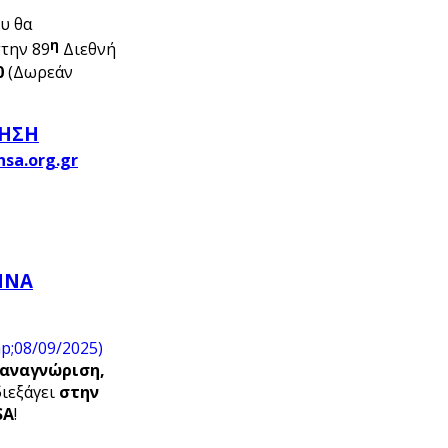
ου θα
η
στην 89
Διεθνή
0
(Δωρεάν
ΤΗΣΗ
ΘΗΝΑ
αναγνώριση,
διεξάγει
στην
SA
!