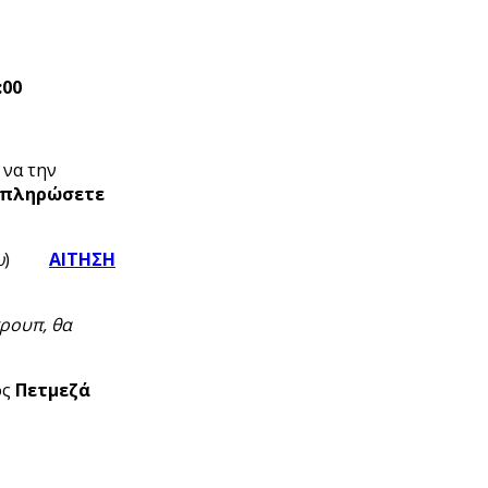
:00
 να την
μπληρώσετε
ω
)
ΑΙΤΗΣΗ
ρουπ, θα
ός
Πετμεζά