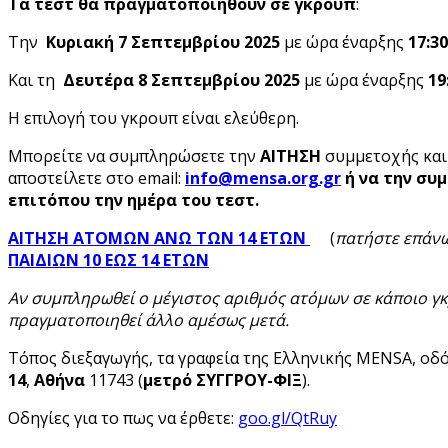
Τα τεστ θα πραγματοποιηθούν σε γκρουπ
:
Την
Κυριακή 7 Σεπτεμβρίου 2025
με ώρα έναρξης
17:30
Και τη
Δευτέρα 8
Σεπτεμβρίου 2025
με ώρα έναρξης
19
Η επιλογή του γκρουπ είναι ελεύθερη.
Μπορείτε να συμπληρώσετε την
ΑΙΤΗΣΗ
συμμετοχής
και
αποστείλετε στο email:
info
@mensa
.org
.gr
ή
να την συ
επιτόπου την ημέρα του τεστ.
ΑΙΤΗΣΗ ΑΤΟΜΩΝ ΑΝΩ ΤΩΝ 14 ΕΤΩΝ
(
πατήστε επάν
ΠΑΙΔΙΩΝ 10 ΕΩΣ 14 ΕΤΩΝ
Αν συμπληρωθεί ο μέγιστος αριθμός ατόμων σε κάποιο γκ
πραγματοποιηθεί άλλο αμέσως μετά.
Τόπος διεξαγωγής, τα γραφεία της Ελληνικής MENSA, οδ
14
,
Αθήνα
11743 (
μετρό ΣΥΓΓΡΟΥ-ΦΙΞ
).
Οδηγίες για το πως να έρθετε:
goo.gl/QtRuy