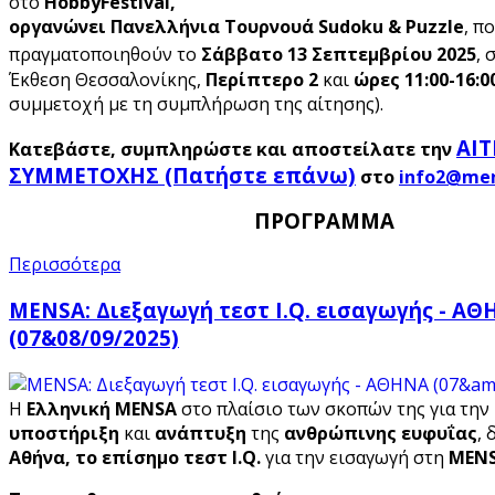
στο
HobbyFestival,
οργανώνει Πανελλήνια Τουρνουά Sudoku & Puzzle
, π
πραγματοποιηθούν το
Σάββατο 13 Σεπτεμβρίου 2025
, 
Έκθεση Θεσσαλονίκης,
Περίπτερο 2
και
ώρες 11:00-16:0
συμμετοχή με τη συμπλήρωση της αίτησης).
ΑΙ
Κατεβάστε, συμπληρώστε και αποστείλατε την
ΣΥΜΜΕΤΟΧΗΣ (Πατήστε επάνω)
στο
ΠΡΟΓΡΑΜΜΑ
Περισσότερα
MENSA: Διεξαγωγή τεστ I.Q. εισαγωγής - Α
(07&08/09/2025)
Η
Ελληνική MENSA
στο πλαίσιο των σκοπών της για την
υποστήριξη
και
ανάπτυξη
της
ανθρώπινης ευφυΐας
, 
Αθήνα,
το επίσημο τεστ I
.Q
.
για την εισαγωγή στη
MEN