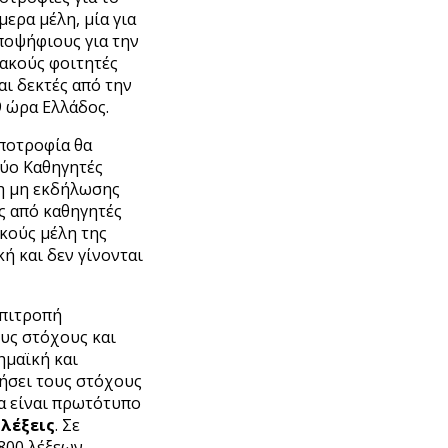
ερα μέλη, μία για
ποψήφιους για την
ακούς φοιτητές
αι δεκτές από την
9 ώρα Ελλάδος.
υποτροφία θα
δύο Καθηγητές
ση μη εκδήλωσης
ς από καθηγητές
ικούς μέλη της
ή και δεν γίνονται
επιτροπή
υς στόχους και
ημαϊκή και
θήσει τους στόχους
να είναι πρωτότυπο
 λέξεις
. Σε
800 λέξεων.