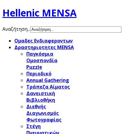
Hellenic MENSA
Αναζήτηση...
Ομαδες Ενδιαφεροντων
Δραστηριοτητες MENSA
Παγκόσμια
Ομοσπονδία
Puzzle
Περιοδικό
Annual Gathering
Τράπεζα Αίματος
Δανειστική
Βιβλιοθήκη
Διεθνής
Διαγωνισμός
Φωτογραφίας
Στέγη
Πνευματικών