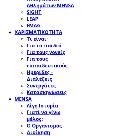
Αθλημάτων MENSA
SIGHT
LEAP
EMAG
ΧΑΡΙΣΜΑΤΙΚΟΤΗΤΑ
Τι είναι;
Για τα παιδιά
Για τους γονείς
Για τους
εκπαιδευτικούς
Ημερίδες -
Διαλέξεις
Συνεργάτες
Κατασκηνώσεις
MENSA
Λίγη Ιστορία
Γιατί να γίνω
μέλος;
Ο Οργανισμός
Διοίκηση