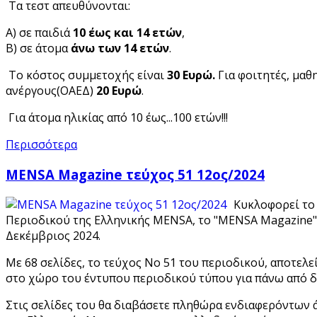
Τα τεστ απευθύνονται:
Α) σε παιδιά
10 έως και 14 ετών
,
Β) σε άτομα
άνω των 14 ετών
.
Το κόστος συμμετοχής είναι
30 Ευρώ.
Για φοιτητές, μαθ
ανέργους(ΟΑΕΔ)
20 Ευρώ
.
Για άτομα ηλικίας από 10 έως...100 ετών!!!
Περισσότερα
MENSA Magazine τεύχος 51 12ος/2024
Κυκλοφορεί το
Περιοδικού της Ελληνικής MENSA, το "MENSA Magazine" 
Δεκέμβριος 2024.
Με 68 σελίδες, το τεύχος Νο 51 του περιοδικού, αποτελεί
στο χώρο του έντυπου περιοδικού τύπου για πάνω από δ
Στις σελίδες του θα διαβάσετε πληθώρα ενδιαφερόντων