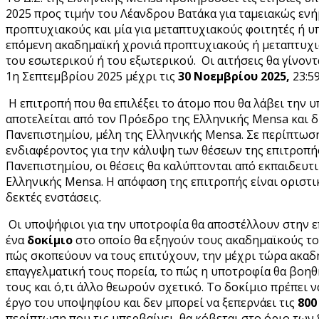
2025 προς τιμήν του Λέανδρου Βατάκα για ταμειακώς ενήμ
προπτυχιακούς και μία για μεταπτυχιακούς φοιτητές ή υ
επόμενη ακαδημαϊκή χρονιά προπτυχιακούς ή μεταπτυχι
του εσωτερικού ή του εξωτερικού. Οι αιτήσεις θα γίνοντ
1η Σεπτεμβρίου 2025 μέχρι τις
30 Νοεμβρίου 2025,
23:5
Η επιτροπή που θα επιλέξει το άτομο που θα λάβει την 
αποτελείται από τον Πρόεδρο της Ελληνικής Mensa και 
Πανεπιστημίου, μέλη της Ελληνικής Mensa. Σε περίπτω
ενδιαφέροντος για την κάλυψη των θέσεων της επιτροπή
Πανεπιστημίου, οι θέσεις θα καλύπτονται από εκπαιδευτ
Ελληνικής Mensa. Η απόφαση της επιτροπής είναι οριστικ
δεκτές ενστάσεις.
Οι υποψήφιοι για την υποτροφία θα αποστέλλουν στην 
ένα
δοκίμιο
στο οποίο θα εξηγούν τους ακαδημαϊκούς το
πώς σκοπεύουν να τους επιτύχουν, την μέχρι τώρα ακαδ
επαγγελματική τους πορεία, το πώς η υποτροφία θα βοη
τους και ό,τι άλλο θεωρούν σχετικό. Το δοκίμιο πρέπει 
έργο του υποψηφίου και δεν μπορεί να ξεπερνάει τις
800
περίπτωση που τις υπερβαίνει, θα κόβεται στο όριο των 